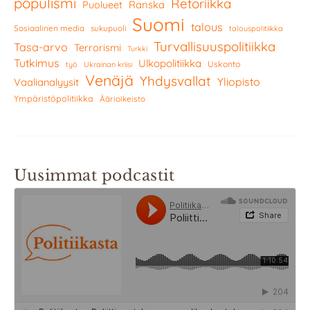
populismi
Retoriikka
Ranska
Puolueet
Suomi
talous
Sosiaalinen media
sukupuoli
talouspolitiikka
Turvallisuuspolitiikka
Tasa-arvo
Terrorismi
Turkki
Tutkimus
Ulkopolitiikka
Uskonto
työ
Ukrainan kriisi
Venäjä
Yhdysvallat
Yliopisto
Vaalianalyysit
Ympäristöpolitiikka
Äärioikeisto
Uusimmat podcastit