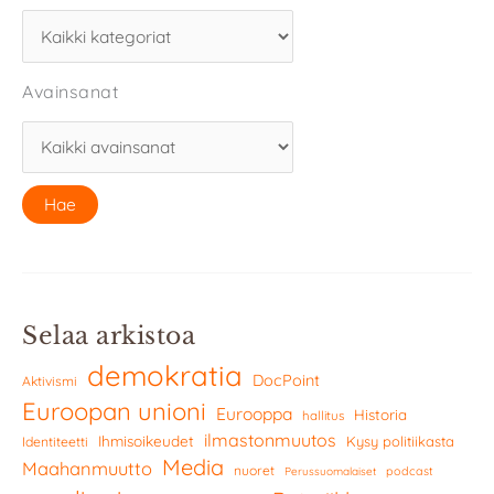
Avainsanat
Selaa arkistoa
demokratia
DocPoint
Aktivismi
Euroopan unioni
Eurooppa
Historia
hallitus
ilmastonmuutos
Ihmisoikeudet
Kysy politiikasta
Identiteetti
Media
Maahanmuutto
nuoret
podcast
Perussuomalaiset