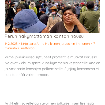
Perun näkymättömän kansan nousu
14.2.2023
/ Kirjoittaja
Anna Heikkinen
ja
Jasmin Immonen
/
7
minuutiksi luettavaa
Viime joulukuussa syttyneet protestit leimuavat Perussa.
Ne ovat kiehumispiste vuosikymmeniä kestäneelle Andien
ja Amazonin kansojen polkemiselle. Syrjitty kansanosa ei
suostu enää vaikenemaan.
Artikkeliin sovelletaan avoimen julkaisemisen lisenssiä