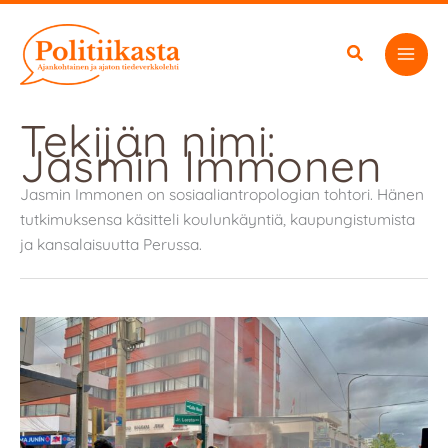
Siirry
sisältöön
Tekijän nimi:
Jasmin Immonen
Jasmin Immonen on sosiaaliantropologian tohtori. Hänen
tutkimuksensa käsitteli koulunkäyntiä, kaupungistumista
ja kansalaisuutta Perussa.