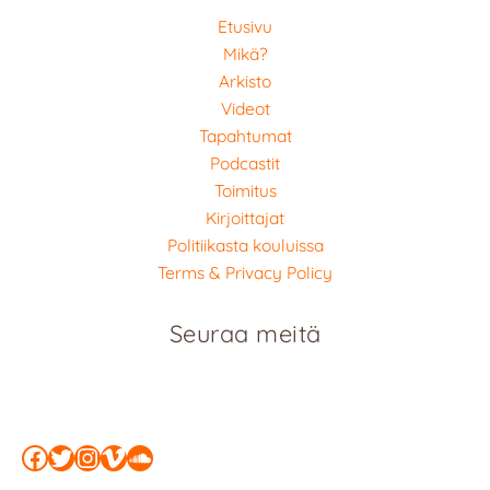
Etusivu
Mikä?
Arkisto
Videot
Tapahtumat
Podcastit
Toimitus
Kirjoittajat
Politiikasta kouluissa
Terms & Privacy Policy
Seuraa meitä
Facebook
Twitter
Instagram
Vimeo
SoundCloud