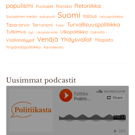
populismi
Retoriikka
Ranska
Puolueet
Suomi
talous
Sosiaalinen media
sukupuoli
talouspolitiikka
Turvallisuuspolitiikka
Tasa-arvo
Terrorismi
Turkki
Tutkimus
Ulkopolitiikka
Uskonto
työ
Ukrainan kriisi
Venäjä
Yhdysvallat
Yliopisto
Vaalianalyysit
Ympäristöpolitiikka
Äärioikeisto
Uusimmat podcastit