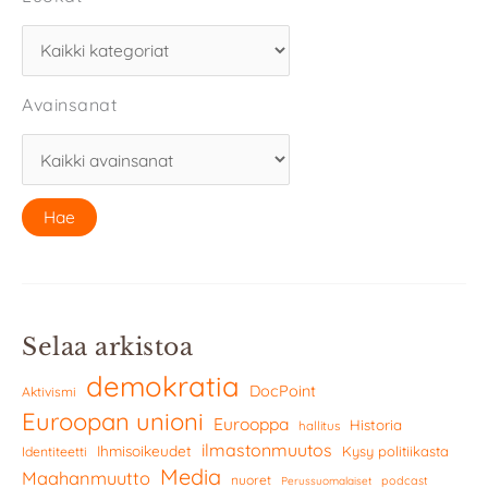
Avainsanat
Selaa arkistoa
demokratia
DocPoint
Aktivismi
Euroopan unioni
Eurooppa
Historia
hallitus
ilmastonmuutos
Ihmisoikeudet
Kysy politiikasta
Identiteetti
Media
Maahanmuutto
nuoret
podcast
Perussuomalaiset