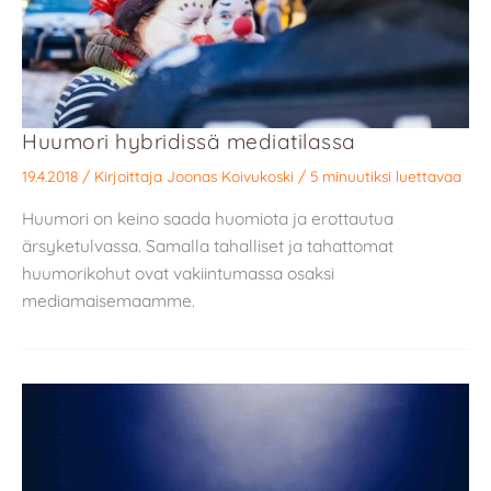
Huumori hybridissä mediatilassa
19.4.2018
/ Kirjoittaja
Joonas Koivukoski
/
5 minuutiksi luettavaa
Huumori on keino saada huomiota ja erottautua
ärsyketulvassa. Samalla tahalliset ja tahattomat
huumorikohut ovat vakiintumassa osaksi
mediamaisemaamme.