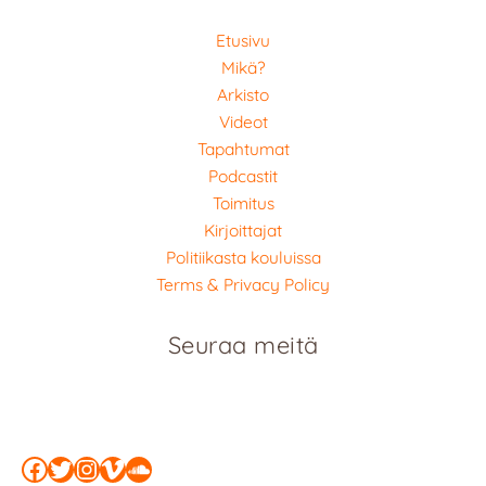
Etusivu
Mikä?
Arkisto
Videot
Tapahtumat
Podcastit
Toimitus
Kirjoittajat
Politiikasta kouluissa
Terms & Privacy Policy
Seuraa meitä
Facebook
Twitter
Instagram
Vimeo
SoundCloud