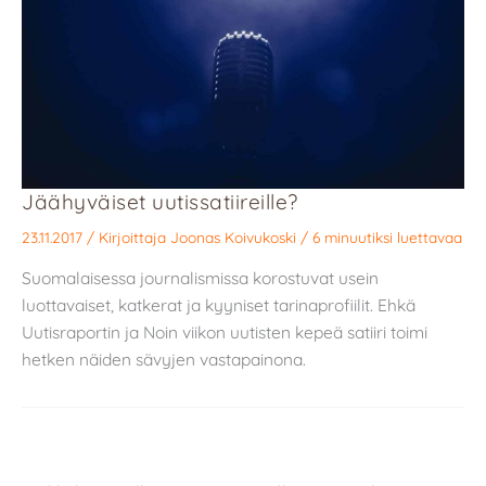
Jäähyväiset uutissatiireille?
23.11.2017
/ Kirjoittaja
Joonas Koivukoski
/
6 minuutiksi luettavaa
Suomalaisessa journalismissa korostuvat usein
luottavaiset, katkerat ja kyyniset tarinaprofiilit. Ehkä
Uutisraportin ja Noin viikon uutisten kepeä satiiri toimi
hetken näiden sävyjen vastapainona.