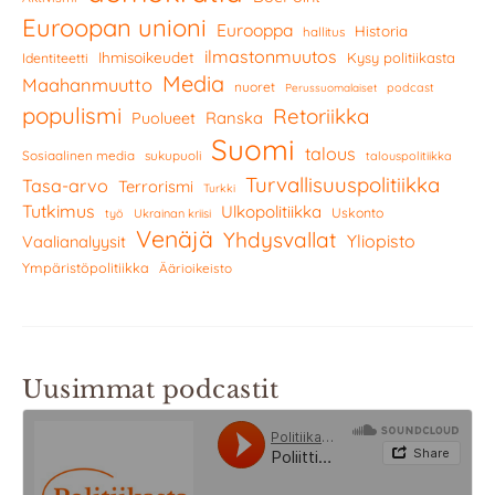
Euroopan unioni
Eurooppa
Historia
hallitus
ilmastonmuutos
Ihmisoikeudet
Kysy politiikasta
Identiteetti
Media
Maahanmuutto
nuoret
podcast
Perussuomalaiset
populismi
Retoriikka
Ranska
Puolueet
Suomi
talous
Sosiaalinen media
sukupuoli
talouspolitiikka
Turvallisuuspolitiikka
Tasa-arvo
Terrorismi
Turkki
Tutkimus
Ulkopolitiikka
Uskonto
työ
Ukrainan kriisi
Venäjä
Yhdysvallat
Yliopisto
Vaalianalyysit
Ympäristöpolitiikka
Äärioikeisto
Uusimmat podcastit