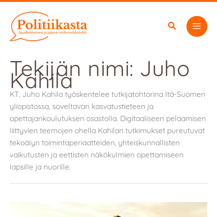
Siirry
sisältöön
Tekijän nimi: Juho
Kahila
KT, Juho Kahila työskentelee tutkijatohtorina Itä-Suomen
yliopistossa, soveltavan kasvatustieteen ja
opettajankoulutuksen osastolla. Digitaaliseen pelaamisen
liittyvien teemojen ohella Kahilan tutkimukset pureutuvat
tekoälyn toimintaperiaatteiden, yhteiskunnallisten
vaikutusten ja eettisten näkökulmien opettamiseen
lapsille ja nuorille.