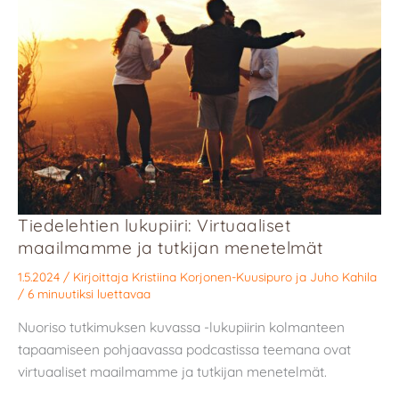
Tiedelehtien lukupiiri: Virtuaaliset
maailmamme ja tutkijan menetelmät
1.5.2024
/ Kirjoittaja
Kristiina Korjonen-Kuusipuro
ja
Juho Kahila
/
6 minuutiksi luettavaa
Nuoriso tutkimuksen kuvassa -lukupiirin kolmanteen
tapaamiseen pohjaavassa podcastissa teemana ovat
virtuaaliset maailmamme ja tutkijan menetelmät.