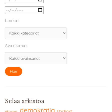
Luokat
Avainsanat
Selaa arkistoa
demokratia
DocPoint
Aktivismi