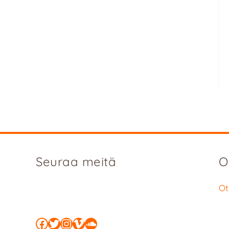
Seuraa meitä
O
Ot
Facebook
Twitter
Instagram
Vimeo
SoundCloud