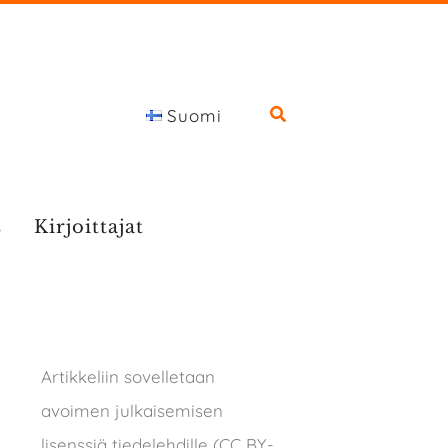
Suomi
s
Kirjoittajat
Artikkeliin sovelletaan
avoimen julkaisemisen
lisenssiä tiedelehdille (CC BY-