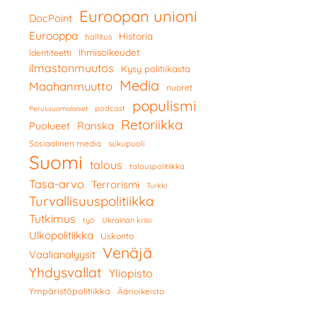
Euroopan unioni
DocPoint
Eurooppa
Historia
hallitus
Ihmisoikeudet
Identiteetti
ilmastonmuutos
Kysy politiikasta
Media
Maahanmuutto
nuoret
populismi
podcast
Perussuomalaiset
Retoriikka
Ranska
Puolueet
Sosiaalinen media
sukupuoli
Suomi
talous
talouspolitiikka
Tasa-arvo
Terrorismi
Turkki
Turvallisuuspolitiikka
Tutkimus
työ
Ukrainan kriisi
Ulkopolitiikka
Uskonto
Venäjä
Vaalianalyysit
Yhdysvallat
Yliopisto
Ympäristöpolitiikka
Äärioikeisto