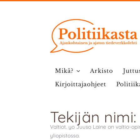
Siirry
sisältöön
Mikä?
Arkisto
Juttu
Kirjoittajaohjeet
Politii
Tekijän nimi
Valtiot. yo Juuso Laine on valtio-op
yliopistossa.