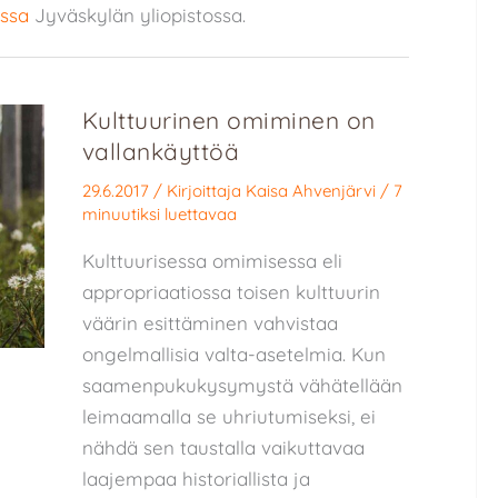
essa
Jyväskylän yliopistossa.
Kulttuurinen omiminen on
vallankäyttöä
29.6.2017
/ Kirjoittaja
Kaisa Ahvenjärvi
/
7
minuutiksi luettavaa
Kulttuurisessa omimisessa eli
appropriaatiossa toisen kulttuurin
väärin esittäminen vahvistaa
ongelmallisia valta-asetelmia. Kun
saamenpukukysymystä vähätellään
leimaamalla se uhriutumiseksi, ei
nähdä sen taustalla vaikuttavaa
laajempaa historiallista ja