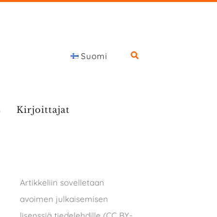
Suomi
s
Kirjoittajat
Artikkeliin sovelletaan
avoimen julkaisemisen
lisenssiä tiedelehdille (CC BY-