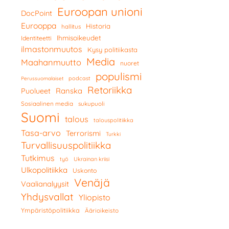
Euroopan unioni
DocPoint
Eurooppa
Historia
hallitus
Ihmisoikeudet
Identiteetti
ilmastonmuutos
Kysy politiikasta
Media
Maahanmuutto
nuoret
populismi
podcast
Perussuomalaiset
Retoriikka
Ranska
Puolueet
Sosiaalinen media
sukupuoli
Suomi
talous
talouspolitiikka
Tasa-arvo
Terrorismi
Turkki
Turvallisuuspolitiikka
Tutkimus
työ
Ukrainan kriisi
Ulkopolitiikka
Uskonto
Venäjä
Vaalianalyysit
Yhdysvallat
Yliopisto
Ympäristöpolitiikka
Äärioikeisto