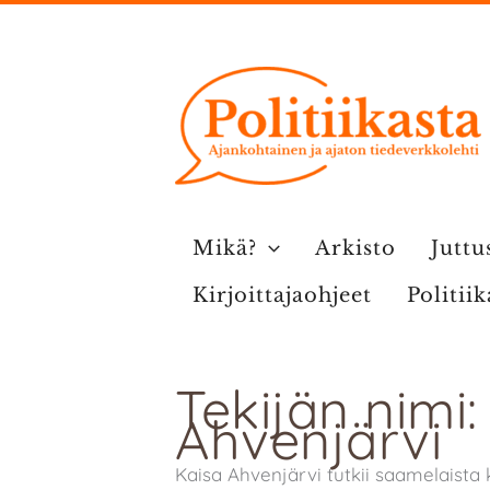
Siirry
sisältöön
Mikä?
Arkisto
Juttu
Kirjoittajaohjeet
Politii
Tekijän nimi:
Ahvenjärvi
Kaisa Ahvenjärvi tutkii saamelaist