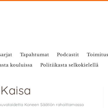
sarjat
Tapahtumat
Podcastit
Toimitu
kasta kouluissa
Politiikasta selkokielellä
 Kaisa
a kuvataidetta Koneen Säätiön rahoittamassa