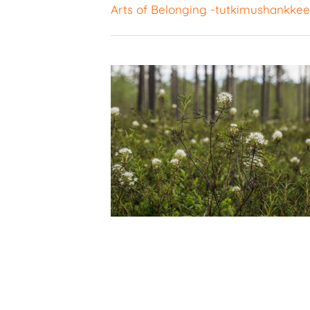
Arts of Belonging -tutkimushankke