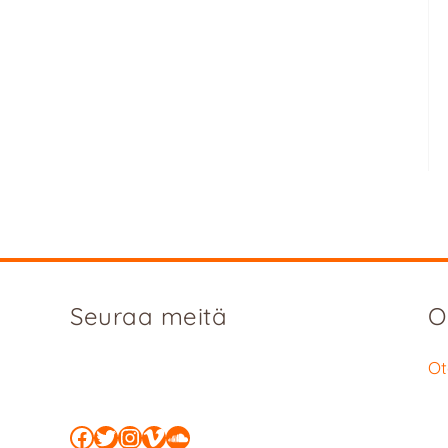
Seuraa meitä
O
Ot
Facebook
Twitter
Instagram
Vimeo
SoundCloud