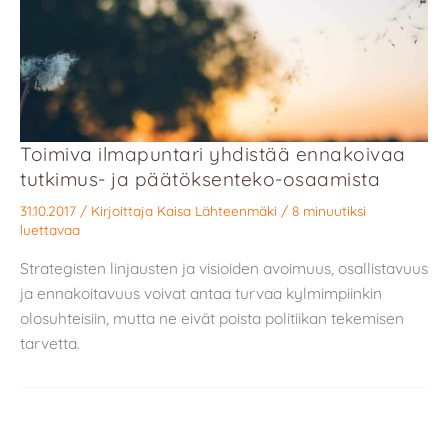
Toimiva ilmapuntari yhdistää ennakoivaa
tutkimus- ja päätöksenteko-osaamista
31.10.2017
/ Kirjoittaja
Kaisa Lähteenmäki
/
8 minuutiksi
luettavaa
Strategisten linjausten ja visioiden avoimuus, osallistavuus
ja ennakoitavuus voivat antaa turvaa kylmimpiinkin
olosuhteisiin, mutta ne eivät poista politiikan tekemisen
tarvetta.