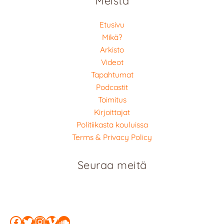
Meistä
Etusivu
Mikä?
Arkisto
Videot
Tapahtumat
Podcastit
Toimitus
Kirjoittajat
Politiikasta kouluissa
Terms & Privacy Policy
Seuraa meitä
Facebook
Twitter
Instagram
Vimeo
SoundCloud