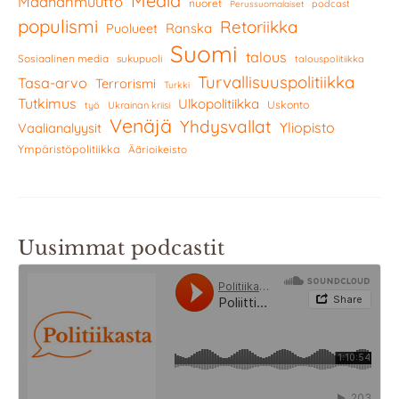
Media
Maahanmuutto
nuoret
podcast
Perussuomalaiset
populismi
Retoriikka
Ranska
Puolueet
Suomi
talous
Sosiaalinen media
sukupuoli
talouspolitiikka
Turvallisuuspolitiikka
Tasa-arvo
Terrorismi
Turkki
Tutkimus
Ulkopolitiikka
Uskonto
työ
Ukrainan kriisi
Venäjä
Yhdysvallat
Yliopisto
Vaalianalyysit
Ympäristöpolitiikka
Äärioikeisto
Uusimmat podcastit