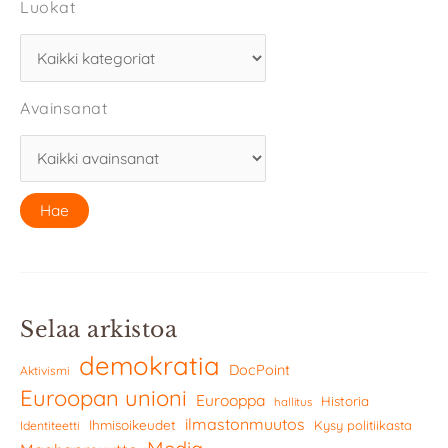
Luokat
Avainsanat
Selaa arkistoa
demokratia
DocPoint
Aktivismi
Euroopan unioni
Eurooppa
Historia
hallitus
ilmastonmuutos
Ihmisoikeudet
Kysy politiikasta
Identiteetti