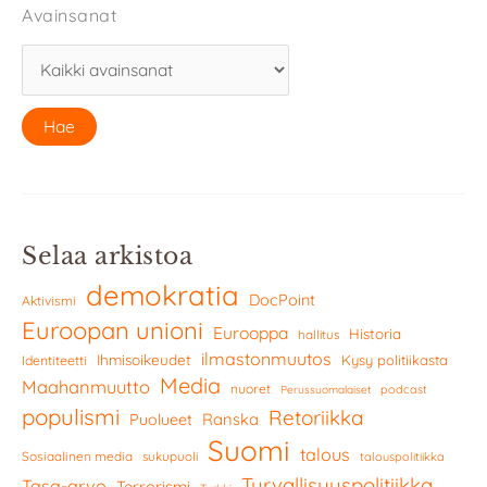
Avainsanat
Selaa arkistoa
demokratia
DocPoint
Aktivismi
Euroopan unioni
Eurooppa
Historia
hallitus
ilmastonmuutos
Ihmisoikeudet
Kysy politiikasta
Identiteetti
Media
Maahanmuutto
nuoret
podcast
Perussuomalaiset
populismi
Retoriikka
Ranska
Puolueet
Suomi
talous
Sosiaalinen media
sukupuoli
talouspolitiikka
Turvallisuuspolitiikka
Tasa-arvo
Terrorismi