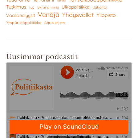
Turkki
Tutkimus
Ulkopolitiikka
Uskonto
työ
Ukrainan kriisi
Venäjä
Yhdysvallat
Yliopisto
Vaalianalyysit
Ympäristöpolitiikka
Äärioikeisto
Uusimmat podcastit