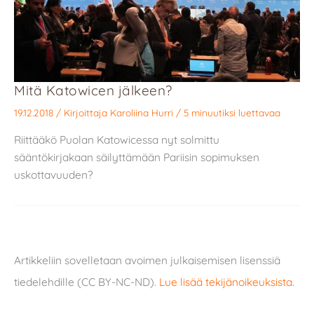
Mitä Katowicen jälkeen?
19.12.2018
/ Kirjoittaja
Karoliina Hurri
/
5 minuutiksi luettavaa
Riittääkö Puolan Katowicessa nyt solmittu
sääntökirjakaan säilyttämään Pariisin sopimuksen
uskottavuuden?
Artikkeliin sovelletaan avoimen julkaisemisen lisenssiä
tiedelehdille (CC BY-NC-ND).
Lue lisää tekijänoikeuksista
.