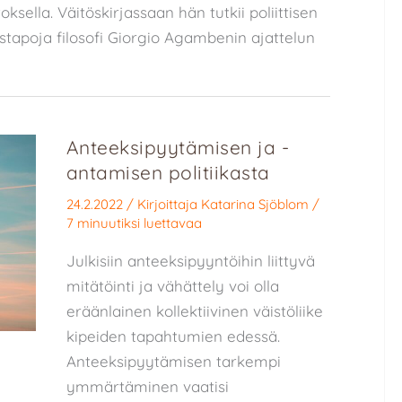
oksella. Väitöskirjassaan hän tutkii poliittisen
tapoja filosofi Giorgio Agambenin ajattelun
Anteeksipyytämisen ja -
antamisen politiikasta
24.2.2022
/ Kirjoittaja
Katarina Sjöblom
/
7 minuutiksi luettavaa
Julkisiin anteeksipyyntöihin liittyvä
mitätöinti ja vähättely voi olla
eräänlainen kollektiivinen väistöliike
kipeiden tapahtumien edessä.
Anteeksipyytämisen tarkempi
ymmärtäminen vaatisi