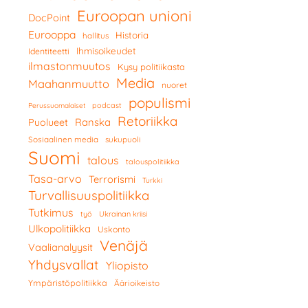
Euroopan unioni
DocPoint
Eurooppa
Historia
hallitus
Ihmisoikeudet
Identiteetti
ilmastonmuutos
Kysy politiikasta
Media
Maahanmuutto
nuoret
populismi
podcast
Perussuomalaiset
Retoriikka
Ranska
Puolueet
Sosiaalinen media
sukupuoli
Suomi
talous
talouspolitiikka
Tasa-arvo
Terrorismi
Turkki
Turvallisuuspolitiikka
Tutkimus
työ
Ukrainan kriisi
Ulkopolitiikka
Uskonto
Venäjä
Vaalianalyysit
Yhdysvallat
Yliopisto
Ympäristöpolitiikka
Äärioikeisto