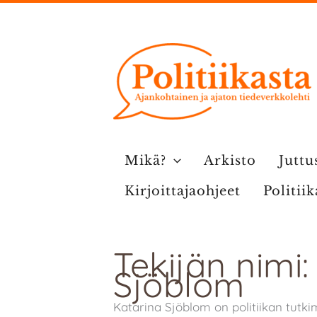
Siirry
sisältöön
Mikä?
Arkisto
Juttu
Kirjoittajaohjeet
Politii
Tekijän nimi:
Sjöblom
Katarina Sjöblom on politiikan tutki