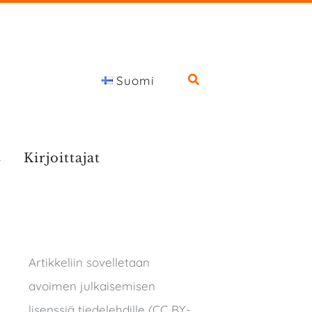
Suomi
s
Kirjoittajat
Artikkeliin sovelletaan
avoimen julkaisemisen
lisenssiä tiedelehdille (CC BY-