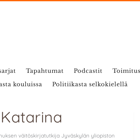
sarjat
Tapahtumat
Podcastit
Toimitu
kasta kouluissa
Politiikasta selkokielellä
 Katarina
muksen väitöskirjatutkija Jyväskylän yliopiston