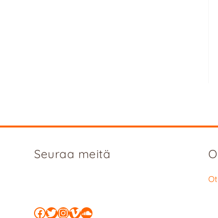
Seuraa meitä
O
Ot
Facebook
Twitter
Instagram
Vimeo
SoundCloud