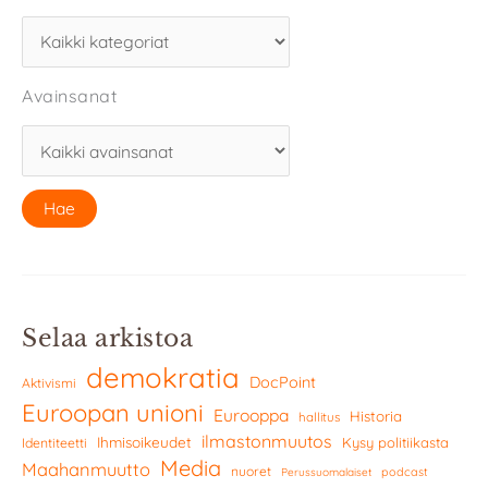
Avainsanat
Selaa arkistoa
demokratia
DocPoint
Aktivismi
Euroopan unioni
Eurooppa
Historia
hallitus
ilmastonmuutos
Ihmisoikeudet
Kysy politiikasta
Identiteetti
Media
Maahanmuutto
nuoret
podcast
Perussuomalaiset