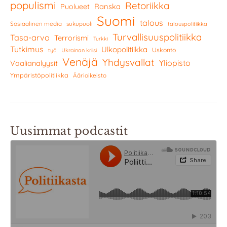
populismi
Retoriikka
Ranska
Puolueet
Suomi
talous
Sosiaalinen media
sukupuoli
talouspolitiikka
Turvallisuuspolitiikka
Tasa-arvo
Terrorismi
Turkki
Tutkimus
Ulkopolitiikka
Uskonto
työ
Ukrainan kriisi
Venäjä
Yhdysvallat
Yliopisto
Vaalianalyysit
Ympäristöpolitiikka
Äärioikeisto
Uusimmat podcastit