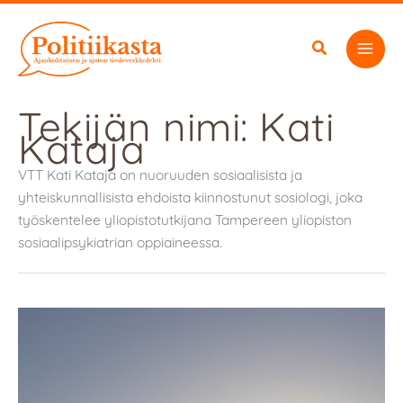
Siirry
sisältöön
Tekijän nimi: Kati
Kataja
VTT Kati Kataja on nuoruuden sosiaalisista ja
yhteiskunnallisista ehdoista kiinnostunut sosiologi, joka
työskentelee yliopistotutkijana Tampereen yliopiston
sosiaalipsykiatrian oppiaineessa.