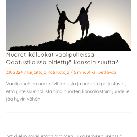
Nuoret ikäluokat vaalipuheissa –
Odotustiloissa pidettyä kansalaisuutta?
3.10.2024
/ Kirjoittaja
Kati Kataja
/
6 minuutiksi luettavaa
Vaalipuheiden narratiivit lapsista ja nuorista paljastavat,
että yhteiskunnallista tilaa nuorten kansalaistoimijuudelle
jää hyvin vähän.
Artikkeliin sovelletaan avoimen julkaisemisen lisenssiä