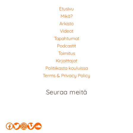
Etusivu
Mikä?
Arkisto
Videot
Tapahtumat
Podcastit
Toimitus
Kirjoittajat
Politiikasta kouluissa
Terms & Privacy Policy
Seuraa meitä
Facebook
Twitter
Instagram
Vimeo
SoundCloud