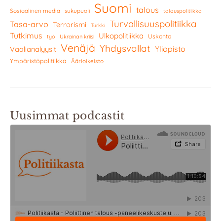
Suomi
talous
Sosiaalinen media
sukupuoli
talouspolitiikka
Turvallisuuspolitiikka
Tasa-arvo
Terrorismi
Turkki
Tutkimus
Ulkopolitiikka
Uskonto
työ
Ukrainan kriisi
Venäjä
Yhdysvallat
Yliopisto
Vaalianalyysit
Ympäristöpolitiikka
Äärioikeisto
Uusimmat podcastit