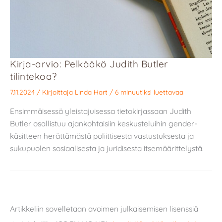
Kirja-arvio: Pelkääkö Judith Butler
tilintekoa?
7.11.2024
/ Kirjoittaja
Linda Hart
/
6 minuutiksi luettavaa
Ensimmäisessä yleistajuisessa tietokirjassaan Judith
Butler osallistuu ajankohtaisiin keskusteluihin gender-
käsitteen herättämästä poliittisesta vastustuksesta ja
sukupuolen sosiaalisesta ja juridisesta itsemäärittelystä.
Artikkeliin sovelletaan avoimen julkaisemisen lisenssiä