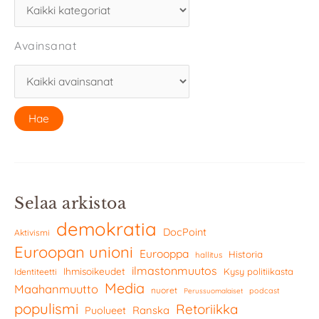
Avainsanat
Selaa arkistoa
demokratia
DocPoint
Aktivismi
Euroopan unioni
Eurooppa
Historia
hallitus
ilmastonmuutos
Ihmisoikeudet
Kysy politiikasta
Identiteetti
Media
Maahanmuutto
nuoret
podcast
Perussuomalaiset
populismi
Retoriikka
Ranska
Puolueet