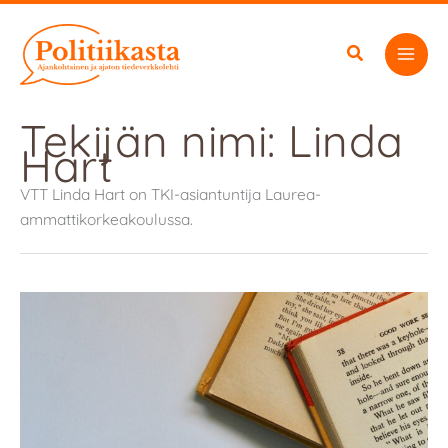
Siirry
sisältöön
Tekijän nimi: Linda
Hart
VTT Linda Hart on TKI-asiantuntija Laurea-
ammattikorkeakoulussa.