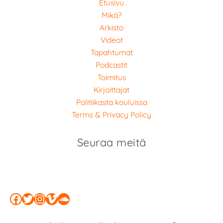
Etusivu
Mikä?
Arkisto
Videot
Tapahtumat
Podcastit
Toimitus
Kirjoittajat
Politiikasta kouluissa
Terms & Privacy Policy
Seuraa meitä
Facebook
Twitter
Instagram
Vimeo
SoundCloud