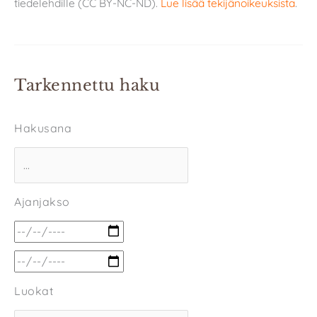
tiedelehdille (CC BY-NC-ND).
Lue lisää tekijänoikeuksista
.
Tarkennettu haku
Hakusana
Ajanjakso
Luokat