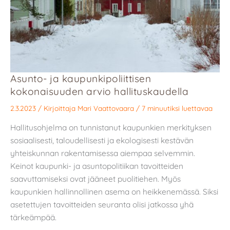
Asunto- ja kaupunkipoliittisen
kokonaisuuden arvio hallituskaudella
2.3.2023
/ Kirjoittaja
Mari Vaattovaara
/
7 minuutiksi luettavaa
Hallitusohjelma on tunnistanut kaupunkien merkityksen
sosiaalisesti, taloudellisesti ja ekologisesti kestävän
yhteiskunnan rakentamisessa aiempaa selvemmin.
Keinot kaupunki- ja asuntopolitiikan tavoitteiden
saavuttamiseksi ovat jääneet puolitiehen. Myös
kaupunkien hallinnollinen asema on heikkenemässä. Siksi
asetettujen tavoitteiden seuranta olisi jatkossa yhä
tärkeämpää.