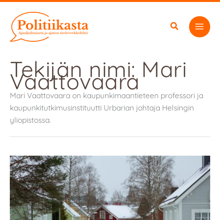
Siirry
sisältöön
Tekijän nimi: Mari
Vaattovaara
Mari Vaattovaara on kaupunkimaantieteen professori ja
kaupunkitutkimusinstituutti Urbarian johtaja Helsingin
yliopistossa.