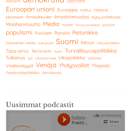
DocPoint
Aktivismi
Euroopan unioni
Eurooppa
Historia
hallitus
ilmastonmuutos
Ihmisoikeudet
Kysy politiikasta
Identiteetti
Media
Maahanmuutto
nuoret
podcast
Perussuomalaiset
populismi
Retoriikka
Ranska
Puolueet
Suomi
talous
Sosiaalinen media
sukupuoli
talouspolitiikka
Turvallisuuspolitiikka
Tasa-arvo
Terrorismi
Turkki
Tutkimus
Ulkopolitiikka
Uskonto
työ
Ukrainan kriisi
Venäjä
Yhdysvallat
Yliopisto
Vaalianalyysit
Ympäristöpolitiikka
Äärioikeisto
Uusimmat podcastit