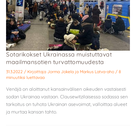
Sotarikokset Ukrainassa muistuttavat
maailmansotien turvattomuudesta
31.3.2022
/ Kirjoittaja
Jorma Jokela
ja
Markus Latva-aho
/
8
minuutiksi luettavaa
Venäjä on aloittanut kansainvälisen oikeuden vastaisesti
sodan Ukrainaa vastaan. Clausewitzilaisessa sodassa sen
tarkoitus on tuhota Ukrainan asevoimat, valloittaa alueet
ja murtaa kansan tahto.