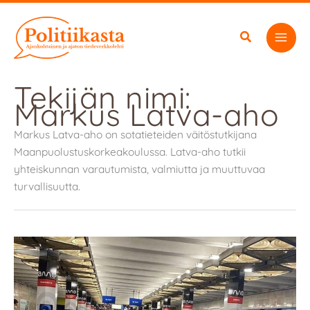
Siirry
sisältöön
Tekijän nimi:
Markus Latva-aho
Markus Latva-aho on sotatieteiden väitöstutkijana
Maanpuolustuskorkeakoulussa. Latva-aho tutkii
yhteiskunnan varautumista, valmiutta ja muuttuvaa
turvallisuutta.