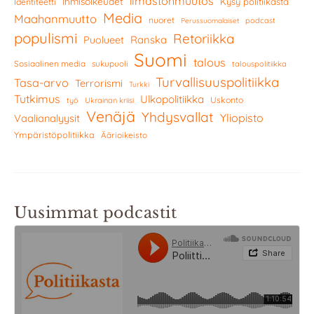
ilmastonmuutos
Ihmisoikeudet
Kysy politiikasta
Identiteetti
Media
Maahanmuutto
nuoret
podcast
Perussuomalaiset
populismi
Retoriikka
Ranska
Puolueet
Suomi
talous
Sosiaalinen media
sukupuoli
talouspolitiikka
Turvallisuuspolitiikka
Tasa-arvo
Terrorismi
Turkki
Tutkimus
Ulkopolitiikka
Uskonto
työ
Ukrainan kriisi
Venäjä
Yhdysvallat
Yliopisto
Vaalianalyysit
Ympäristöpolitiikka
Äärioikeisto
Uusimmat podcastit