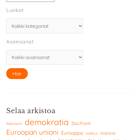
Luokat
Avainsanat
Selaa arkistoa
demokratia
DocPoint
Aktivismi
Euroopan unioni
Eurooppa
Historia
hallitus