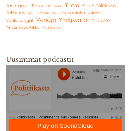
Turvallisuuspolitiikka
Tasa-arvo
Terrorismi
Turkki
Tutkimus
Ulkopolitiikka
Uskonto
työ
Ukrainan kriisi
Venäjä
Yhdysvallat
Yliopisto
Vaalianalyysit
Ympäristöpolitiikka
Äärioikeisto
Uusimmat podcastit