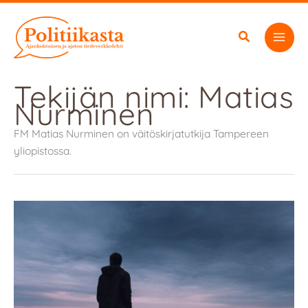
Siirry
sisältöön
Tekijän nimi: Matias
Nurminen
FM Matias Nurminen on väitöskirjatutkija Tampereen
yliopistossa.