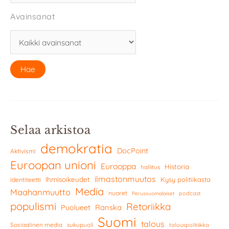
Avainsanat
Selaa arkistoa
demokratia
DocPoint
Aktivismi
Euroopan unioni
Eurooppa
Historia
hallitus
ilmastonmuutos
Ihmisoikeudet
Kysy politiikasta
Identiteetti
Media
Maahanmuutto
nuoret
podcast
Perussuomalaiset
populismi
Retoriikka
Ranska
Puolueet
Suomi
talous
Sosiaalinen media
sukupuoli
talouspolitiikka