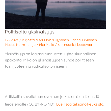
Politisoitu yksinäisyys
13.2.2024
/ Kirjoittaja
Ari-Elmeri Hyvönen
,
Sanna Tirkkonen
,
Matias Nurminen
ja
Mirka Muilu
/
6 minuutiksi luettavaa
Yksinäisyys on laajasti tunnustettu yhteiskunnallinen
epäkohta. Mikä on yksinäisyyden suhde poliittiseen
toimijuuteen ja radikalisoitumiseen?
Artikkeliin sovelletaan avoimen julkaisemisen lisenssiä
tiedelehdille (CC BY-NC-ND).
Lue lisää tekijänoikeuksista
.