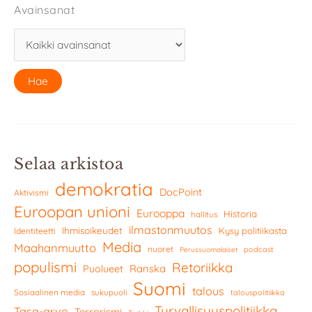
Avainsanat
Selaa arkistoa
demokratia
DocPoint
Aktivismi
Euroopan unioni
Eurooppa
Historia
hallitus
ilmastonmuutos
Ihmisoikeudet
Kysy politiikasta
Identiteetti
Media
Maahanmuutto
nuoret
podcast
Perussuomalaiset
populismi
Retoriikka
Ranska
Puolueet
Suomi
talous
Sosiaalinen media
sukupuoli
talouspolitiikka
Turvallisuuspolitiikka
Tasa-arvo
Terrorismi