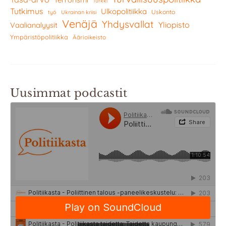
Turkki
Tutkimus
Ulkopolitiikka
Uskonto
työ
Ukrainan kriisi
Venäjä
Yhdysvallat
Yliopisto
Vaalianalyysit
Ympäristöpolitiikka
Äärioikeisto
Uusimmat podcastit