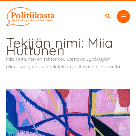
Siirry
sisältöön
Tekijän nimi: Miia
Huttunen
Miia Huttunen on tohtorikoulutettava Jyväskylän
yliopiston yhteiskuntatieteiden ja filosofian laitoksella.