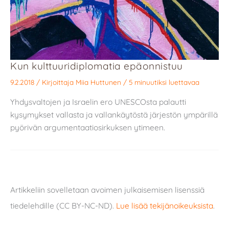
Kun kulttuuridiplomatia epäonnistuu
9.2.2018
/ Kirjoittaja
Miia Huttunen
/
5 minuutiksi luettavaa
Yhdysvaltojen ja Israelin ero UNESCOsta palautti
kysymykset vallasta ja vallankäytöstä järjestön ympärillä
pyörivän argumentaatiosirkuksen ytimeen.
Artikkeliin sovelletaan avoimen julkaisemisen lisenssiä
tiedelehdille (CC BY-NC-ND).
Lue lisää tekijänoikeuksista
.