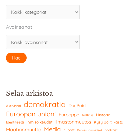
Avainsanat
Selaa arkistoa
demokratia
DocPoint
Aktivismi
Euroopan unioni
Eurooppa
Historia
hallitus
ilmastonmuutos
Ihmisoikeudet
Kysy politiikasta
Identiteetti
Media
Maahanmuutto
nuoret
podcast
Perussuomalaiset