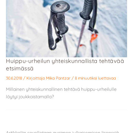
Huippu-urheilun yhteiskunnallista tehtävää
etsimässä
30.6.2018
/ Kirjoittaja
Mika Pantzar
/
8 minuutiksi luettavaa
Millainen yhteiskunnallinen tehtävä huippu-urheilulle
löytyi joukkoistamalla?
Artikkeliin sovelletaan avoimen julkaisemisen lisenssiä