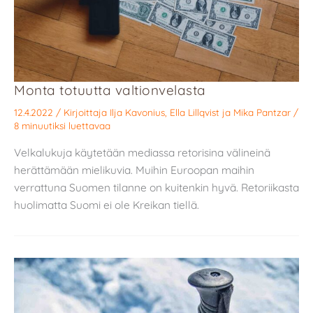
Monta totuutta valtionvelasta
12.4.2022
/ Kirjoittaja
Ilja Kavonius
,
Ella Lillqvist
ja
Mika Pantzar
/
8 minuutiksi luettavaa
Velkalukuja käytetään mediassa retorisina välineinä
herättämään mielikuvia. Muihin Euroopan maihin
verrattuna Suomen tilanne on kuitenkin hyvä. Retoriikasta
huolimatta Suomi ei ole Kreikan tiellä.