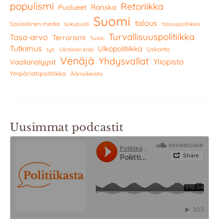
populismi
Retoriikka
Ranska
Puolueet
Suomi
talous
Sosiaalinen media
sukupuoli
talouspolitiikka
Turvallisuuspolitiikka
Tasa-arvo
Terrorismi
Turkki
Tutkimus
Ulkopolitiikka
Uskonto
työ
Ukrainan kriisi
Venäjä
Yhdysvallat
Yliopisto
Vaalianalyysit
Ympäristöpolitiikka
Äärioikeisto
Uusimmat podcastit