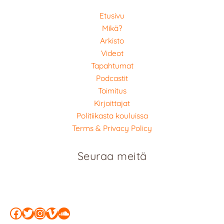
Etusivu
Mikä?
Arkisto
Videot
Tapahtumat
Podcastit
Toimitus
Kirjoittajat
Politiikasta kouluissa
Terms & Privacy Policy
Seuraa meitä
Facebook
Twitter
Instagram
Vimeo
SoundCloud