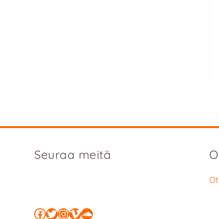
Seuraa meitä
O
Ot
Facebook
Twitter
Instagram
Vimeo
SoundCloud