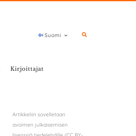
Suomi
s
Kirjoittajat
Artikkeliin sovelletaan
avoimen julkaisemisen
lisenssiä tiedelehdille (CC BY-