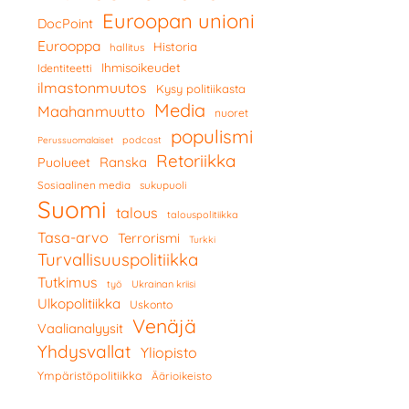
Euroopan unioni
DocPoint
Eurooppa
Historia
hallitus
Ihmisoikeudet
Identiteetti
ilmastonmuutos
Kysy politiikasta
Media
Maahanmuutto
nuoret
populismi
podcast
Perussuomalaiset
Retoriikka
Ranska
Puolueet
Sosiaalinen media
sukupuoli
Suomi
talous
talouspolitiikka
Tasa-arvo
Terrorismi
Turkki
Turvallisuuspolitiikka
Tutkimus
työ
Ukrainan kriisi
Ulkopolitiikka
Uskonto
Venäjä
Vaalianalyysit
Yhdysvallat
Yliopisto
Ympäristöpolitiikka
Äärioikeisto