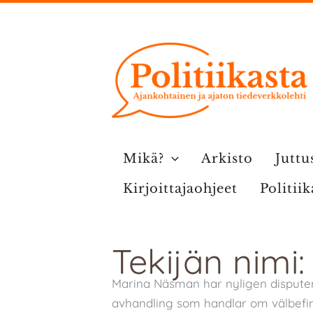
Siirry
sisältöön
Mikä?
Arkisto
Juttu
Kirjoittajaohjeet
Politii
Tekijän nim
Marina Näsman har nyligen disputer
avhandling som handlar om välbefinn