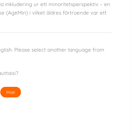
la inkludering ur ett minoritetsperspektiv – en
se (AgeMin) i vilket äldres förtroende var ett
nglish. Please select another language from
uttaisi?