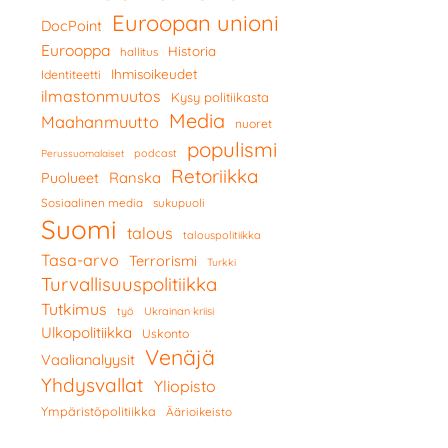
Euroopan unioni
DocPoint
Eurooppa
Historia
hallitus
Ihmisoikeudet
Identiteetti
ilmastonmuutos
Kysy politiikasta
Media
Maahanmuutto
nuoret
populismi
podcast
Perussuomalaiset
Retoriikka
Ranska
Puolueet
Sosiaalinen media
sukupuoli
Suomi
talous
talouspolitiikka
Tasa-arvo
Terrorismi
Turkki
Turvallisuuspolitiikka
Tutkimus
työ
Ukrainan kriisi
Ulkopolitiikka
Uskonto
Venäjä
Vaalianalyysit
Yhdysvallat
Yliopisto
Ympäristöpolitiikka
Äärioikeisto