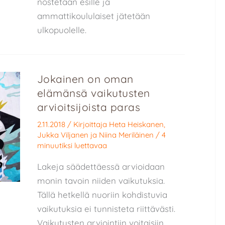
nostetaan esille ja
ammattikoululaiset jätetään
ulkopuolelle.
Jokainen on oman
elämänsä vaikutusten
arvioitsijoista paras
2.11.2018
/ Kirjoittaja
Heta Heiskanen
,
Jukka Viljanen
ja
Niina Meriläinen
/
4
minuutiksi luettavaa
Lakeja säädettäessä arvioidaan
monin tavoin niiden vaikutuksia.
Tällä hetkellä nuoriin kohdistuvia
vaikutuksia ei tunnisteta riittävästi.
Vaikutusten arviointiin voitaisiin