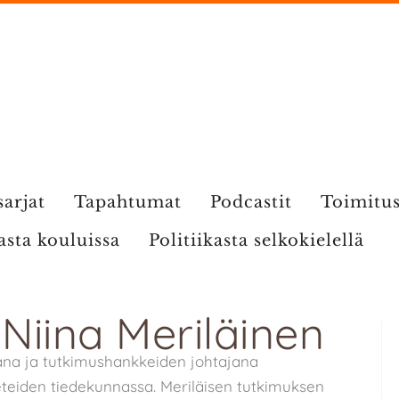
sarjat
Tapahtumat
Podcastit
Toimitu
kasta kouluissa
Politiikasta selkokielellä
 Niina Meriläinen
jana ja tutkimushankkeiden johtajana
eteiden tiedekunnassa. Meriläisen tutkimuksen