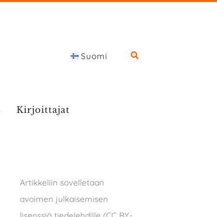
Suomi
s
Kirjoittajat
Artikkeliin sovelletaan
avoimen julkaisemisen
lisenssiä tiedelehdille (CC BY-