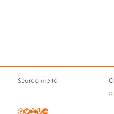
Seuraa meitä
O
Ot
Facebook
Twitter
Instagram
Vimeo
SoundCloud