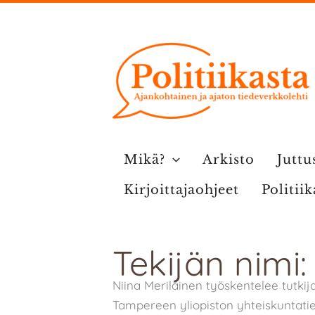
Siirry
sisältöön
Mikä?
Arkisto
Juttu
Kirjoittajaohjeet
Politii
Tekijän nimi:
Niina Meriläinen työskentelee tutki
Tampereen yliopiston yhteiskuntati