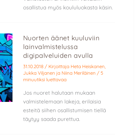
osallistua myös koululuokasta käsin.
Nuorten äänet kuuluviin
lainvalmistelussa
digipalveluiden avulla
31.10.2018
/ Kirjoittaja
Heta Heiskanen
,
Jukka Viljanen
ja
Niina Meriläinen
/
5
minuutiksi luettavaa
Jos nuoret halutaan mukaan
valmistelemaan lakeja, erilaisia
esteitä siihen osallistumisen tiellä
täytyy saada purettua.