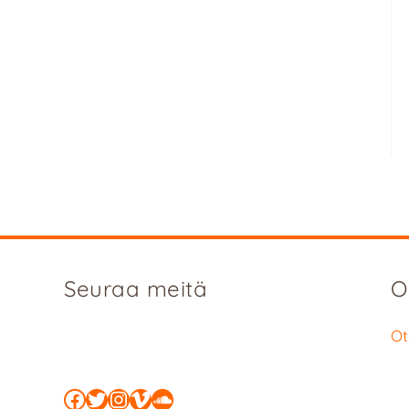
Seuraa meitä
O
Ot
Facebook
Twitter
Instagram
Vimeo
SoundCloud