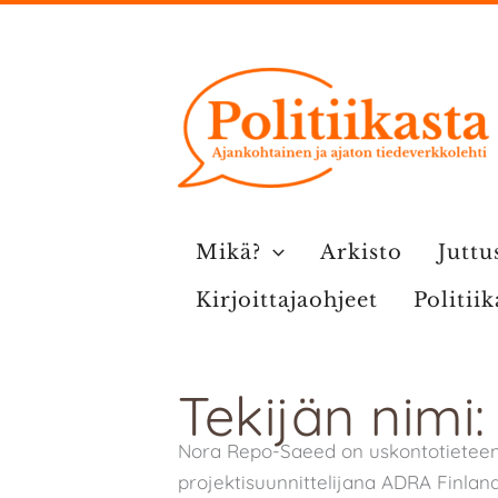
Siirry
sisältöön
Mikä?
Arkisto
Juttu
Kirjoittajaohjeet
Politii
Tekijän nimi
Nora Repo-Saeed on uskontotieteen 
projektisuunnittelijana ADRA Finlan