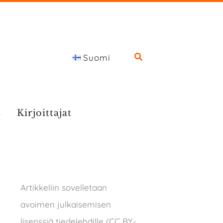
Suomi
s
Kirjoittajat
Artikkeliin sovelletaan
avoimen julkaisemisen
lisenssiä tiedelehdille (CC BY-