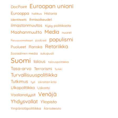
Euroopan unioni
DocPoint
Eurooppa
Historia
hallitus
Ihmisoikeudet
Identiteetti
ilmastonmuutos
Kysy politiikasta
Media
Maahanmuutto
nuoret
populismi
podcast
Perussuomalaiset
Retoriikka
Ranska
Puolueet
Sosiaalinen media
sukupuoli
Suomi
talous
talouspolitiikka
Tasa-arvo
Terrorismi
Turkki
Turvallisuuspolitiikka
Tutkimus
työ
Ukrainan kriisi
Ulkopolitiikka
Uskonto
Venäjä
Vaalianalyysit
Yhdysvallat
Yliopisto
Ympäristöpolitiikka
Äärioikeisto