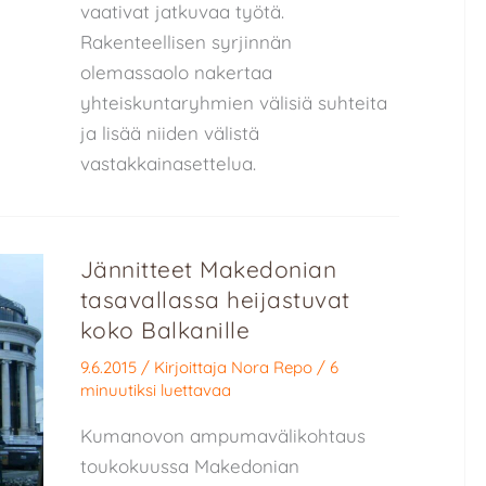
vaativat jatkuvaa työtä.
Rakenteellisen syrjinnän
olemassaolo nakertaa
yhteiskuntaryhmien välisiä suhteita
ja lisää niiden välistä
vastakkainasettelua.
Jännitteet Makedonian
tasavallassa heijastuvat
koko Balkanille
9.6.2015
/ Kirjoittaja
Nora Repo
/
6
minuutiksi luettavaa
Kumanovon ampumavälikohtaus
toukokuussa Makedonian