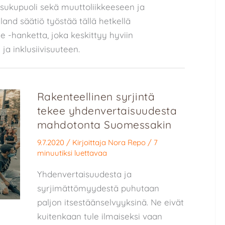
 sukupuoli sekä muuttoliikkeeseen ja
land säätiö työstää tällä hetkellä
e -hanketta, joka keskittyy hyviin
ja inklusiivisuuteen.
Rakenteellinen syrjintä
tekee yhdenvertaisuudesta
mahdotonta Suomessakin
9.7.2020
/ Kirjoittaja
Nora Repo
/
7
minuutiksi luettavaa
Yhdenvertaisuudesta ja
syrjimättömyydestä puhutaan
paljon itsestäänselvyyksinä. Ne eivät
kuitenkaan tule ilmaiseksi vaan