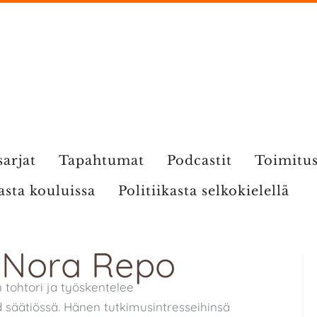
sarjat
Tapahtumat
Podcastit
Toimitu
kasta kouluissa
Politiikasta selkokielellä
: Nora Repo
tohtori ja työskentelee
d säätiössä. Hänen tutkimusintresseihinsä