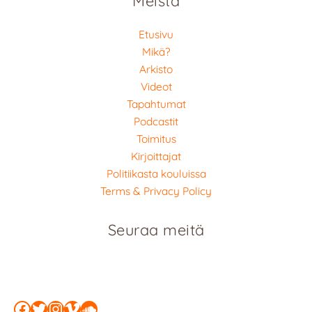
Meistä
Etusivu
Mikä?
Arkisto
Videot
Tapahtumat
Podcastit
Toimitus
Kirjoittajat
Politiikasta kouluissa
Terms & Privacy Policy
Seuraa meitä
Facebook
Twitter
Instagram
Vimeo
SoundCloud