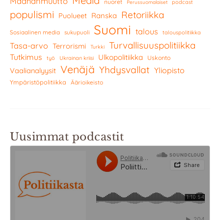
Media
Maahanmuutto
nuoret
podcast
Perussuomalaiset
populismi
Retoriikka
Ranska
Puolueet
Suomi
talous
Sosiaalinen media
sukupuoli
talouspolitiikka
Turvallisuuspolitiikka
Tasa-arvo
Terrorismi
Turkki
Tutkimus
Ulkopolitiikka
Uskonto
työ
Ukrainan kriisi
Venäjä
Yhdysvallat
Yliopisto
Vaalianalyysit
Ympäristöpolitiikka
Äärioikeisto
Uusimmat podcastit