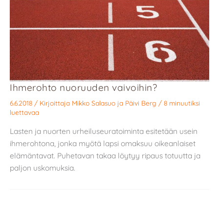
Ihmerohto nuoruuden vaivoihin?
6.6.2018
/ Kirjoittaja
Mikko Salasuo
ja
Päivi Berg
/
8 minuutiksi
luettavaa
Lasten ja nuorten urheiluseuratoiminta esitetään usein
ihmerohtona, jonka myötä lapsi omaksuu oikeanlaiset
elämäntavat. Puhetavan takaa löytyy ripaus totuutta ja
paljon uskomuksia.