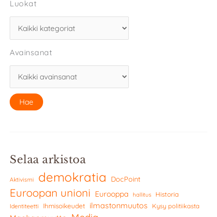
Luokat
Avainsanat
Selaa arkistoa
demokratia
DocPoint
Aktivismi
Euroopan unioni
Eurooppa
Historia
hallitus
ilmastonmuutos
Ihmisoikeudet
Kysy politiikasta
Identiteetti