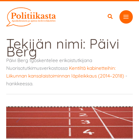
Siirry
sisältöön
Tekijän nimi: Päivi
Berg
Päivi Berg työskentelee erikoistutkijana
Nuorisotutkimusverkostossa
Kentiltä kabinetteihin:
Liikunnan kansalaistoiminnan läpileikkaus (2014–2018)
-
hankkeessa.