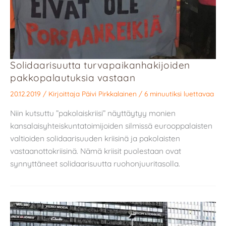
Solidaarisuutta turvapaikan­hakijoiden
pakko­palautuksia vastaan
20.12.2019
/ Kirjoittaja
Päivi Pirkkalainen
/
6 minuutiksi luettavaa
Niin kutsuttu ”pakolaiskriisi” näyttäytyy monien
kansalaisyhteiskuntatoimijoiden silmissä eurooppalaisten
valtioiden solidaarisuuden kriisinä ja pakolaisten
vastaanottokriisinä. Nämä kriisit puolestaan ovat
synnyttäneet solidaarisuutta ruohonjuuritasolla.