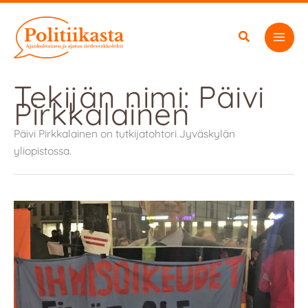
Siirry
sisältöön
Tekijän nimi: Päivi
Pirkkalainen
Päivi Pirkkalainen on tutkijatohtori Jyväskylän
yliopistossa.