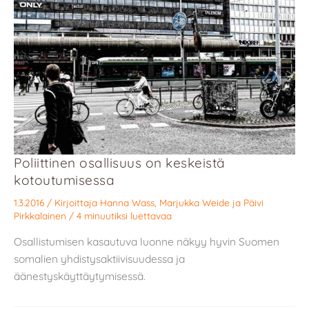
Poliittinen osallisuus on keskeistä
kotoutumisessa
1.3.2016
/ Kirjoittaja
Hanna Wass
,
Marjukka Weide
ja
Päivi
Pirkkalainen
/
4 minuutiksi luettavaa
Osallistumisen kasautuva luonne näkyy hyvin Suomen
somalien yhdistysaktiivisuudessa ja
äänestyskäyttäytymisessä.