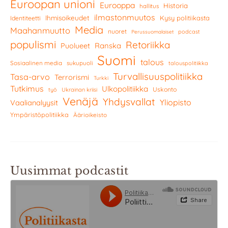
Euroopan unioni
Eurooppa
Historia
hallitus
ilmastonmuutos
Ihmisoikeudet
Kysy politiikasta
Identiteetti
Media
Maahanmuutto
nuoret
podcast
Perussuomalaiset
populismi
Retoriikka
Ranska
Puolueet
Suomi
talous
Sosiaalinen media
sukupuoli
talouspolitiikka
Turvallisuuspolitiikka
Tasa-arvo
Terrorismi
Turkki
Tutkimus
Ulkopolitiikka
Uskonto
työ
Ukrainan kriisi
Venäjä
Yhdysvallat
Yliopisto
Vaalianalyysit
Ympäristöpolitiikka
Äärioikeisto
Uusimmat podcastit