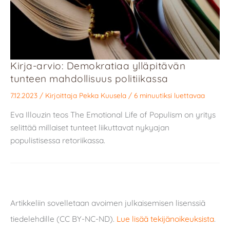
Kirja-arvio: Demokratiaa ylläpitävän
tunteen mahdollisuus politiikassa
7.12.2023
/ Kirjoittaja
Pekka Kuusela
/
6 minuutiksi luettavaa
Eva Illouzin teos The Emotional Life of Populism on yritys
selittää millaiset tunteet liikuttavat nykyajan
populistisessa retoriikassa.
Artikkeliin sovelletaan avoimen julkaisemisen lisenssiä
tiedelehdille (CC BY-NC-ND).
Lue lisää tekijänoikeuksista
.