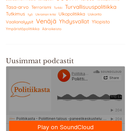
Turvallisuuspolitiikka
Tasa-arvo
Terrorismi
Turkki
Tutkimus
Ulkopolitiikka
Uskonto
työ
Ukrainan kriisi
Venäjä
Yhdysvallat
Yliopisto
Vaalianalyysit
Ympäristöpolitiikka
Äärioikeisto
Uusimmat podcastit