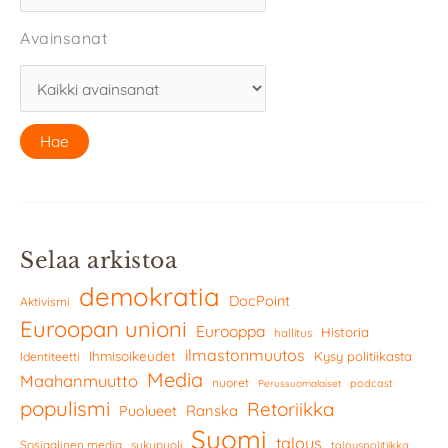
Avainsanat
Selaa arkistoa
demokratia
DocPoint
Aktivismi
Euroopan unioni
Eurooppa
Historia
hallitus
ilmastonmuutos
Ihmisoikeudet
Kysy politiikasta
Identiteetti
Media
Maahanmuutto
nuoret
podcast
Perussuomalaiset
populismi
Retoriikka
Ranska
Puolueet
Suomi
talous
Sosiaalinen media
sukupuoli
talouspolitiikka