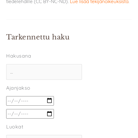
tiedelehdille (CC BY-NC-ND).
Lue lisää tekijänoikeuksista
.
Tarkennettu haku
Hakusana
Ajanjakso
Luokat