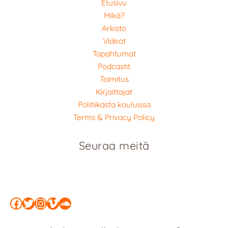
Etusivu
Mikä?
Arkisto
Videot
Tapahtumat
Podcastit
Toimitus
Kirjoittajat
Politiikasta kouluissa
Terms & Privacy Policy
Seuraa meitä
Facebook
Twitter
Instagram
Vimeo
SoundCloud