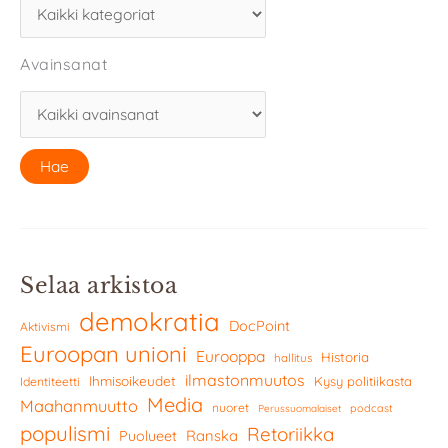
Avainsanat
Selaa arkistoa
demokratia
DocPoint
Aktivismi
Euroopan unioni
Eurooppa
Historia
hallitus
ilmastonmuutos
Ihmisoikeudet
Kysy politiikasta
Identiteetti
Media
Maahanmuutto
nuoret
podcast
Perussuomalaiset
populismi
Retoriikka
Ranska
Puolueet