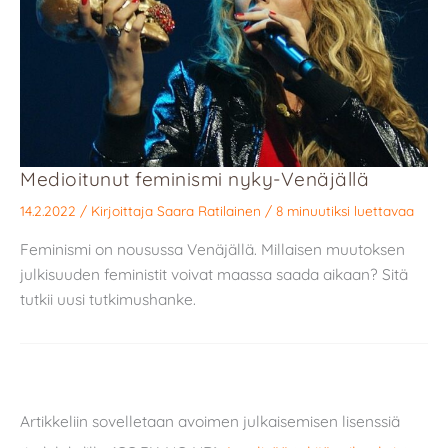
Medioitunut feminismi nyky-Venäjällä
14.2.2022
/ Kirjoittaja
Saara Ratilainen
/
8 minuutiksi luettavaa
Feminismi on nousussa Venäjällä. Millaisen muutoksen
julkisuuden feministit voivat maassa saada aikaan? Sitä
tutkii uusi tutkimushanke.
Artikkeliin sovelletaan avoimen julkaisemisen lisenssiä