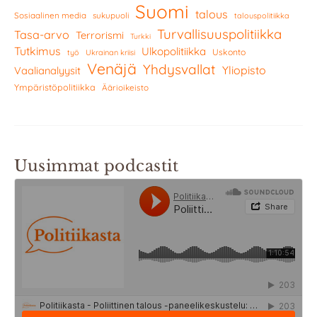
Suomi
talous
Sosiaalinen media
sukupuoli
talouspolitiikka
Turvallisuuspolitiikka
Tasa-arvo
Terrorismi
Turkki
Tutkimus
Ulkopolitiikka
Uskonto
työ
Ukrainan kriisi
Venäjä
Yhdysvallat
Yliopisto
Vaalianalyysit
Ympäristöpolitiikka
Äärioikeisto
Uusimmat podcastit