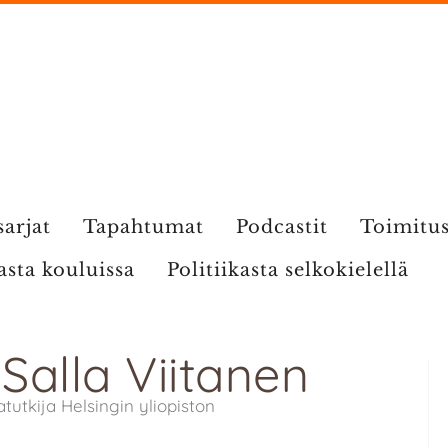
sarjat
Tapahtumat
Podcastit
Toimitu
kasta kouluissa
Politiikasta selkokielellä
 Salla Viitanen
tutkija Helsingin yliopiston