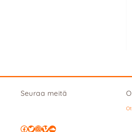
Seuraa meitä
O
Ot
Facebook
Twitter
Instagram
Vimeo
SoundCloud