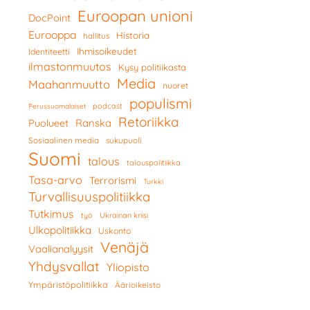
Euroopan unioni
DocPoint
Eurooppa
Historia
hallitus
Ihmisoikeudet
Identiteetti
ilmastonmuutos
Kysy politiikasta
Media
Maahanmuutto
nuoret
populismi
podcast
Perussuomalaiset
Retoriikka
Ranska
Puolueet
Sosiaalinen media
sukupuoli
Suomi
talous
talouspolitiikka
Tasa-arvo
Terrorismi
Turkki
Turvallisuuspolitiikka
Tutkimus
työ
Ukrainan kriisi
Ulkopolitiikka
Uskonto
Venäjä
Vaalianalyysit
Yhdysvallat
Yliopisto
Ympäristöpolitiikka
Äärioikeisto