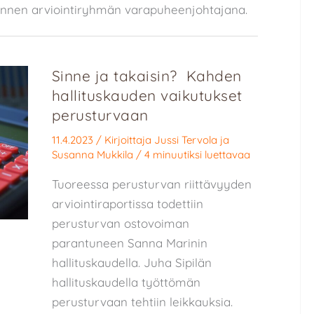
jännen arviointiryhmän varapuheenjohtajana.
Sinne ja takaisin? Kahden
hallituskauden vaikutukset
perusturvaan
11.4.2023
/ Kirjoittaja
Jussi Tervola
ja
Susanna Mukkila
/
4 minuutiksi luettavaa
Tuoreessa perusturvan riittävyyden
arviointiraportissa todettiin
perusturvan ostovoiman
parantuneen Sanna Marinin
hallituskaudella. Juha Sipilän
hallituskaudella työttömän
perusturvaan tehtiin leikkauksia.