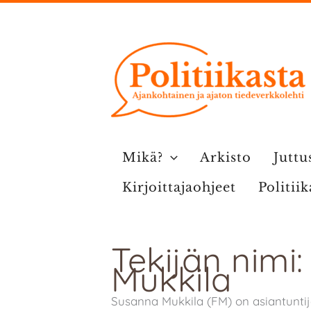
Siirry
sisältöön
Mikä?
Arkisto
Juttu
Kirjoittajaohjeet
Politii
Tekijän nimi
Mukkila
Susanna Mukkila (FM) on asiantuntija