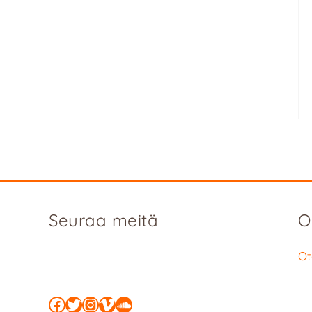
Seuraa meitä
O
Ot
Facebook
Twitter
Instagram
Vimeo
SoundCloud