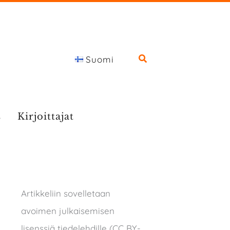
Suomi
s
Kirjoittajat
Artikkeliin sovelletaan
avoimen julkaisemisen
lisenssiä tiedelehdille (CC BY-