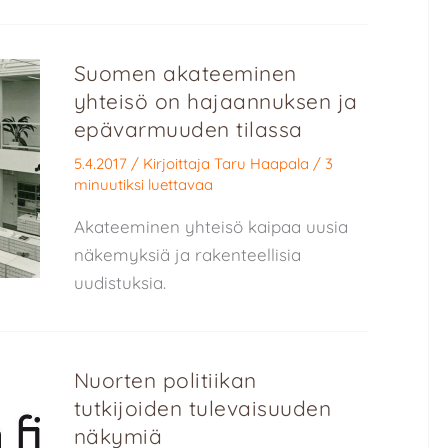
Suomen akateeminen
yhteisö on hajaannuksen ja
epävarmuuden tilassa
5.4.2017
/ Kirjoittaja
Taru Haapala
/
3
minuutiksi luettavaa
Akateeminen yhteisö kaipaa uusia
näkemyksiä ja rakenteellisia
uudistuksia.
Nuorten politiikan
tutkijoiden tulevaisuuden
näkymiä