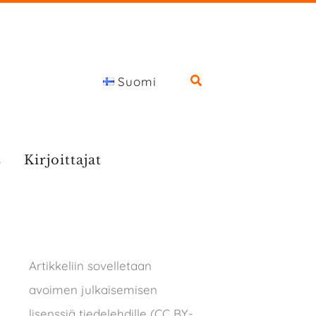
Suomi
s
Kirjoittajat
Artikkeliin sovelletaan
avoimen julkaisemisen
lisenssiä tiedelehdille (CC BY-