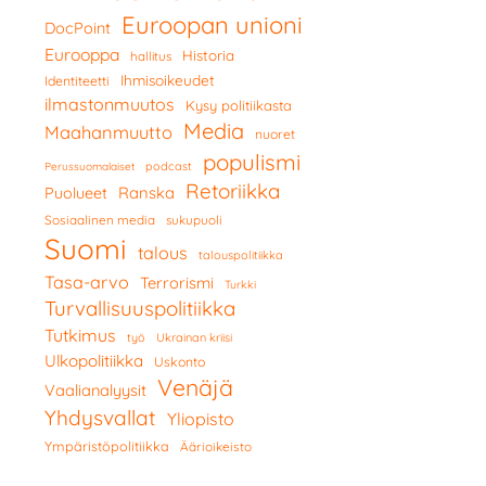
Euroopan unioni
DocPoint
Eurooppa
Historia
hallitus
Ihmisoikeudet
Identiteetti
ilmastonmuutos
Kysy politiikasta
Media
Maahanmuutto
nuoret
populismi
podcast
Perussuomalaiset
Retoriikka
Ranska
Puolueet
Sosiaalinen media
sukupuoli
Suomi
talous
talouspolitiikka
Tasa-arvo
Terrorismi
Turkki
Turvallisuuspolitiikka
Tutkimus
työ
Ukrainan kriisi
Ulkopolitiikka
Uskonto
Venäjä
Vaalianalyysit
Yhdysvallat
Yliopisto
Ympäristöpolitiikka
Äärioikeisto