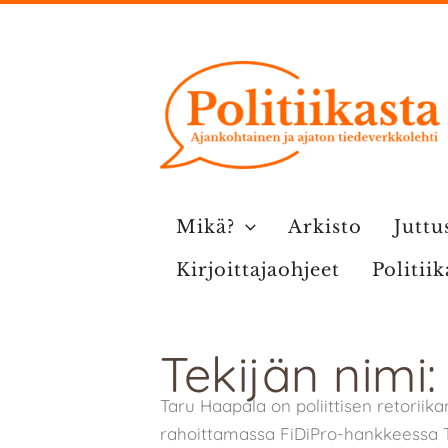
Siirry
sisältöön
Mikä?
Arkisto
Juttu
Kirjoittajaohjeet
Politii
Tekijän nimi
Taru Haapala on poliittisen retoriik
rahoittamassa FiDiPro-hankkeessa T