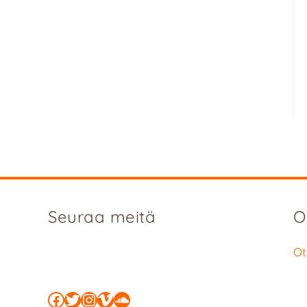
Seuraa meitä
O
Ot
Facebook
Twitter
Instagram
Vimeo
SoundCloud