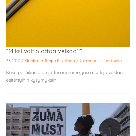
”Miksi valtio ottaa velkaa?”
7.3.2017
/ Kirjoittaja
Teppo Eskelinen
/
2 minuutiksi luettavaa
Kysy politiikasta on juttusarjamme, jossa tutkija vastaa
esitettyihin kysymyksiin.