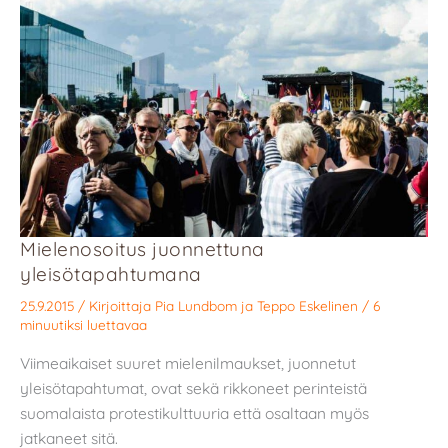
Mielenosoitus juonnettuna
yleisötapahtumana
25.9.2015
/ Kirjoittaja
Pia Lundbom
ja
Teppo Eskelinen
/
6
minuutiksi luettavaa
Viimeaikaiset suuret mielenilmaukset, juonnetut
yleisötapahtumat, ovat sekä rikkoneet perinteistä
suomalaista protestikulttuuria että osaltaan myös
jatkaneet sitä.