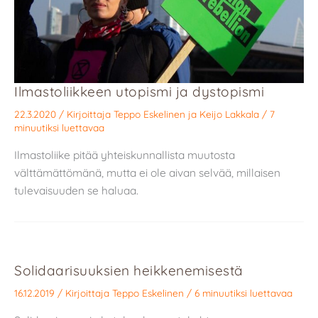
Ilmastoliikkeen utopismi ja dystopismi
22.3.2020
/ Kirjoittaja
Teppo Eskelinen
ja
Keijo Lakkala
/
7
minuutiksi luettavaa
Ilmastoliike pitää yhteiskunnallista muutosta
välttämättömänä, mutta ei ole aivan selvää, millaisen
tulevaisuuden se haluaa.
Solidaarisuuksien heikkenemisestä
16.12.2019
/ Kirjoittaja
Teppo Eskelinen
/
6 minuutiksi luettavaa