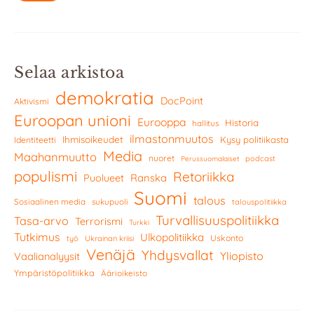
Selaa arkistoa
demokratia
DocPoint
Aktivismi
Euroopan unioni
Eurooppa
Historia
hallitus
ilmastonmuutos
Ihmisoikeudet
Kysy politiikasta
Identiteetti
Media
Maahanmuutto
nuoret
podcast
Perussuomalaiset
populismi
Retoriikka
Ranska
Puolueet
Suomi
talous
Sosiaalinen media
sukupuoli
talouspolitiikka
Turvallisuuspolitiikka
Tasa-arvo
Terrorismi
Turkki
Tutkimus
Ulkopolitiikka
Uskonto
työ
Ukrainan kriisi
Venäjä
Yhdysvallat
Yliopisto
Vaalianalyysit
Ympäristöpolitiikka
Äärioikeisto