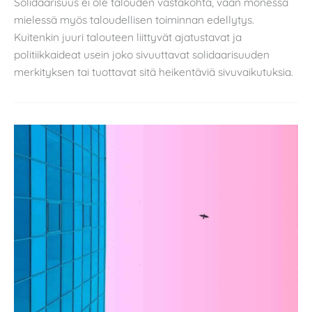
Solidaarisuus ei ole talouden vastakohta, vaan monessa
mielessä myös taloudellisen toiminnan edellytys.
Kuitenkin juuri talouteen liittyvät ajatustavat ja
politiikkaideat usein joko sivuuttavat solidaarisuuden
merkityksen tai tuottavat sitä heikentäviä sivuvaikutuksia.