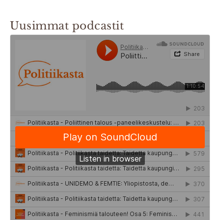
Uusimmat podcastit