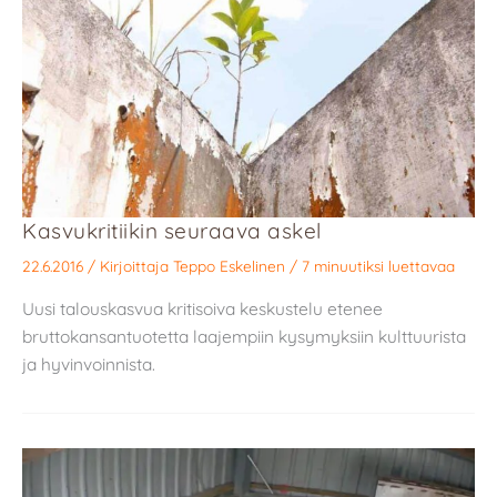
Kasvukritiikin seuraava askel
22.6.2016
/ Kirjoittaja
Teppo Eskelinen
/
7 minuutiksi luettavaa
Uusi talouskasvua kritisoiva keskustelu etenee
bruttokansantuotetta laajempiin kysymyksiin kulttuurista
ja hyvinvoinnista.