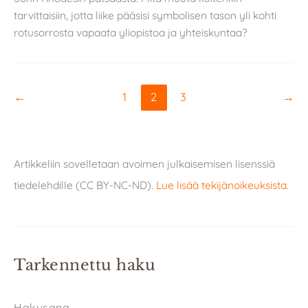
tarvittaisiin, jotta liike pääsisi symbolisen tason yli kohti
rotusorrosta vapaata yliopistoa ja yhteiskuntaa?
←
1
2
3
→
Artikkeliin sovelletaan avoimen julkaisemisen lisenssiä
tiedelehdille (CC BY-NC-ND).
Lue lisää tekijänoikeuksista
.
Tarkennettu haku
Hakusana