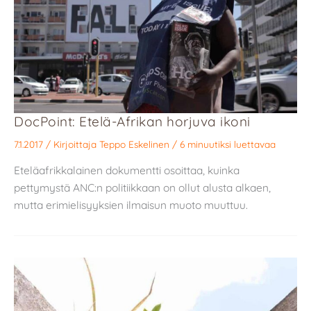
DocPoint: Etelä-Afrikan horjuva ikoni
7.1.2017
/ Kirjoittaja
Teppo Eskelinen
/
6 minuutiksi luettavaa
Eteläafrikkalainen dokumentti osoittaa, kuinka
pettymystä ANC:n politiikkaan on ollut alusta alkaen,
mutta erimielisyyksien ilmaisun muoto muuttuu.