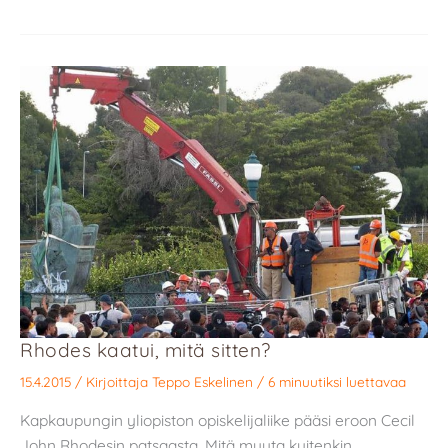
Rhodes kaatui, mitä sitten?
15.4.2015
/ Kirjoittaja
Teppo Eskelinen
/
6 minuutiksi luettavaa
Kapkaupungin yliopiston opiskelijaliike pääsi eroon Cecil
John Rhodesin patsaasta. Mitä muuta kuitenkin