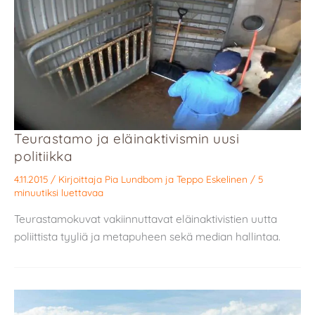
Teurastamo ja eläinaktivismin uusi
politiikka
4.11.2015
/ Kirjoittaja
Pia Lundbom
ja
Teppo Eskelinen
/
5
minuutiksi luettavaa
Teurastamokuvat vakiinnuttavat eläinaktivistien uutta
poliittista tyyliä ja metapuheen sekä median hallintaa.