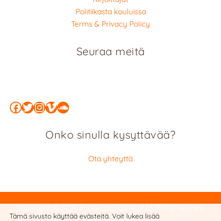
Politiikasta kouluissa
Terms & Privacy Policy
Seuraa meitä
Facebook
Twitter
Instagram
Vimeo
SoundCloud
Onko sinulla kysyttävää?
Ota yhteyttä
Copyright © 2026 Politiikasta
ISSN 2323-7090
:
Terms &
Tämä sivusto käyttää evästeitä. Voit lukea lisää
Privacy Policy