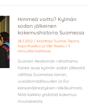
Himmeä voitto? Kylmän
sodan jälkeinen
kokemushistoria Suomessa
28.2.2022
/ Kirjoittaja
Tuomas Tepora
,
Aapo Roselius
ja
Ville Yliaska
/
4
minuutiksi luettavaa
Suomen Akatemian rahoittama
hanke avaa kylmän sodan jälkeistä
välitilaa Suomessa laman,
uusisänmaallisuuden ja EU-
kansanäänestyksen näkökulmista.
Niitä kaikkia yhdistää kokemus
muutoksesta.