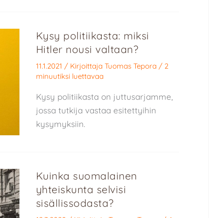
Kysy politiikasta: miksi
Hitler nousi valtaan?
11.1.2021
/ Kirjoittaja
Tuomas Tepora
/
2
minuutiksi luettavaa
Kysy politiikasta on juttusarjamme,
jossa tutkija vastaa esitettyihin
kysymyksiin.
Kuinka suomalainen
yhteiskunta selvisi
sisällissodasta?