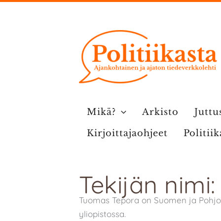
Siirry
sisältöön
Mikä?
Arkisto
Juttu
Kirjoittajaohjeet
Politii
Tekijän nimi
Tuomas Tepora on Suomen ja Pohjois
yliopistossa.