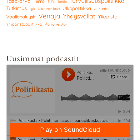
Turvallisuuspolitiikka
Tasa-arvo
Terrorismi
Turkki
Tutkimus
Ulkopolitiikka
Uskonto
työ
Ukrainan kriisi
Venäjä
Yhdysvallat
Yliopisto
Vaalianalyysit
Ympäristöpolitiikka
Äärioikeisto
Uusimmat podcastit