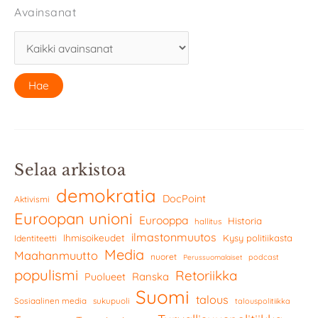
Avainsanat
Selaa arkistoa
demokratia
DocPoint
Aktivismi
Euroopan unioni
Eurooppa
Historia
hallitus
ilmastonmuutos
Ihmisoikeudet
Kysy politiikasta
Identiteetti
Media
Maahanmuutto
nuoret
podcast
Perussuomalaiset
populismi
Retoriikka
Ranska
Puolueet
Suomi
talous
Sosiaalinen media
sukupuoli
talouspolitiikka