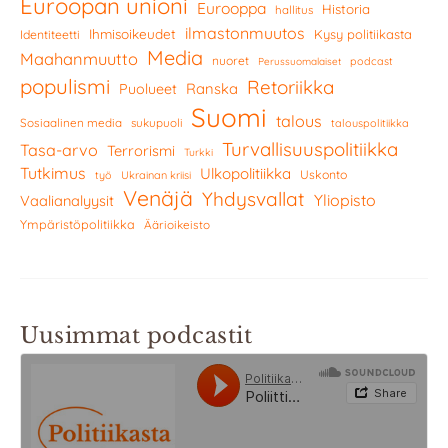
Euroopan unioni
Eurooppa
Historia
hallitus
ilmastonmuutos
Ihmisoikeudet
Kysy politiikasta
Identiteetti
Media
Maahanmuutto
nuoret
podcast
Perussuomalaiset
populismi
Retoriikka
Ranska
Puolueet
Suomi
talous
Sosiaalinen media
sukupuoli
talouspolitiikka
Turvallisuuspolitiikka
Tasa-arvo
Terrorismi
Turkki
Tutkimus
Ulkopolitiikka
Uskonto
työ
Ukrainan kriisi
Venäjä
Yhdysvallat
Yliopisto
Vaalianalyysit
Ympäristöpolitiikka
Äärioikeisto
Uusimmat podcastit