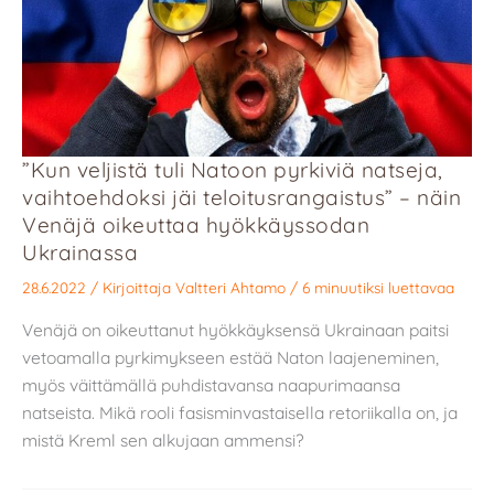
”Kun veljistä tuli Natoon pyrkiviä natseja,
vaihtoehdoksi jäi teloitusrangaistus” – näin
Venäjä oikeuttaa hyökkäyssodan
Ukrainassa
28.6.2022
/ Kirjoittaja
Valtteri Ahtamo
/
6 minuutiksi luettavaa
Venäjä on oikeuttanut hyökkäyksensä Ukrainaan paitsi
vetoamalla pyrkimykseen estää Naton laajeneminen,
myös väittämällä puhdistavansa naapurimaansa
natseista. Mikä rooli fasisminvastaisella retoriikalla on, ja
mistä Kreml sen alkujaan ammensi?