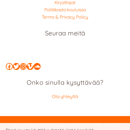
Kirjoittajat
Politiikasta kouluissa
Terms & Privacy Policy
Seuraa meitä
Facebook
Twitter
Instagram
Vimeo
SoundCloud
Onko sinulla kysyttävää?
Ota yhteyttä
Copyright © 2026 Politiikasta
ISSN 2323-7090
:
Terms &