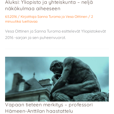
Aluksi: Yliopisto ja yhteiskunta – neljä
näkökulmaa aiheeseen
6.5.2016
/ Kirjoittaja
Sanna Turoma
ja
Vesa Oittinen
/
2
minuutiksi luettavaa
Vesa Oittinen ja Sanna Turoma esittelevät Yliopistokevät
2016 -sarjan ja sen puheenvuorot.
Vapaan tieteen merkitys – professori
Hämeen-Anttilan haastattelu