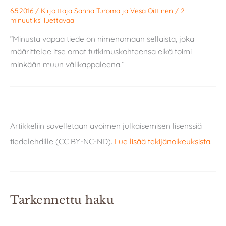
6.5.2016
/ Kirjoittaja
Sanna Turoma
ja
Vesa Oittinen
/
2
minuutiksi luettavaa
”Minusta vapaa tiede on nimenomaan sellaista, joka
määrittelee itse omat tutkimuskohteensa eikä toimi
minkään muun välikappaleena.”
Artikkeliin sovelletaan avoimen julkaisemisen lisenssiä
tiedelehdille (CC BY-NC-ND).
Lue lisää tekijänoikeuksista
.
Tarkennettu haku