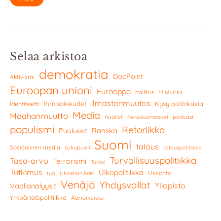
Selaa arkistoa
demokratia
DocPoint
Aktivismi
Euroopan unioni
Eurooppa
Historia
hallitus
ilmastonmuutos
Ihmisoikeudet
Kysy politiikasta
Identiteetti
Media
Maahanmuutto
nuoret
podcast
Perussuomalaiset
populismi
Retoriikka
Ranska
Puolueet
Suomi
talous
Sosiaalinen media
sukupuoli
talouspolitiikka
Turvallisuuspolitiikka
Tasa-arvo
Terrorismi
Turkki
Tutkimus
Ulkopolitiikka
Uskonto
työ
Ukrainan kriisi
Venäjä
Yhdysvallat
Yliopisto
Vaalianalyysit
Ympäristöpolitiikka
Äärioikeisto