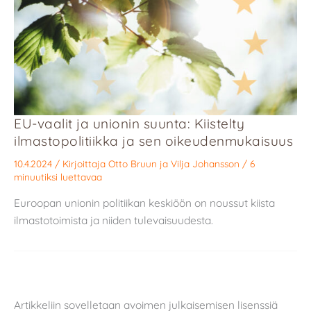
EU-vaalit ja unionin suunta: Kiistelty
ilmastopolitiikka ja sen oikeudenmukaisuus
10.4.2024
/ Kirjoittaja
Otto Bruun
ja
Vilja Johansson
/
6
minuutiksi luettavaa
Euroopan unionin politiikan keskiöön on noussut kiista
ilmastotoimista ja niiden tulevaisuudesta.
Artikkeliin sovelletaan avoimen julkaisemisen lisenssiä