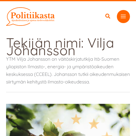
Siirry
sisältöön
Tekijän nimi: Vilja
Johansson
YTM Vilja Johansson on väitöskirjatutkija Itä-Suomen
yliopiston Ilmasto-, energia- ja ympäristöoikeuden
keskuksessa (CCEEL). Johansson tutkii oikeudenmukaisen
siirtymän kehitystä ilmasto-oikeudessa.