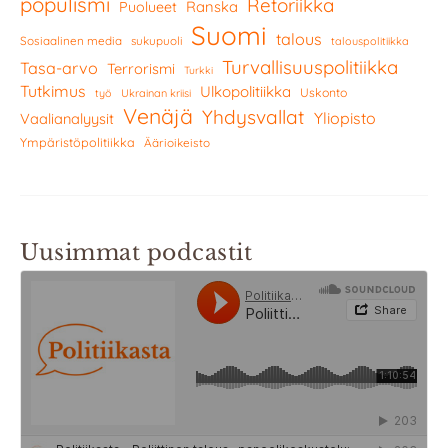
populismi
Retoriikka
Ranska
Puolueet
Suomi
talous
Sosiaalinen media
sukupuoli
talouspolitiikka
Turvallisuuspolitiikka
Tasa-arvo
Terrorismi
Turkki
Tutkimus
Ulkopolitiikka
Uskonto
työ
Ukrainan kriisi
Venäjä
Yhdysvallat
Yliopisto
Vaalianalyysit
Ympäristöpolitiikka
Äärioikeisto
Uusimmat podcastit