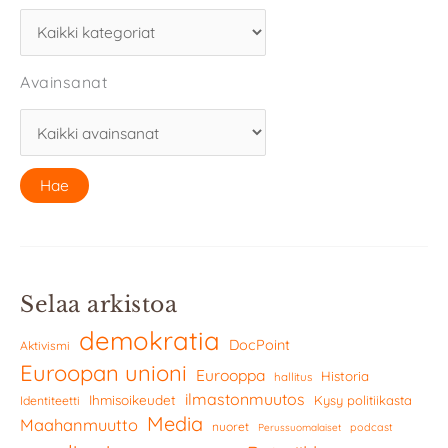
Avainsanat
Selaa arkistoa
demokratia
DocPoint
Aktivismi
Euroopan unioni
Eurooppa
Historia
hallitus
ilmastonmuutos
Ihmisoikeudet
Kysy politiikasta
Identiteetti
Media
Maahanmuutto
nuoret
podcast
Perussuomalaiset