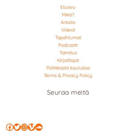
Etusivu
Mikä?
Arkisto
Videot
Tapahtumat
Podcastit
Toimitus
Kirjoittajat
Politiikasta kouluissa
Terms & Privacy Policy
Seuraa meitä
Facebook
Twitter
Instagram
Vimeo
SoundCloud