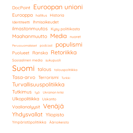
Euroopan unioni
DocPoint
Eurooppa
Historia
hallitus
Ihmisoikeudet
Identiteetti
ilmastonmuutos
Kysy politiikasta
Media
Maahanmuutto
nuoret
populismi
podcast
Perussuomalaiset
Retoriikka
Ranska
Puolueet
Sosiaalinen media
sukupuoli
Suomi
talous
talouspolitiikka
Tasa-arvo
Terrorismi
Turkki
Turvallisuuspolitiikka
Tutkimus
työ
Ukrainan kriisi
Ulkopolitiikka
Uskonto
Venäjä
Vaalianalyysit
Yhdysvallat
Yliopisto
Ympäristöpolitiikka
Äärioikeisto