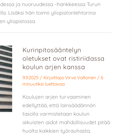
udessa ja nuoruudessa -hankkeessa Turun
la. Lisäksi hän toimii yliopistonlehtorina
en yliopistossa.
Kurinpitosääntelyn
oletukset ovat ristiriidassa
koulun arjen kanssa
9.9.2025
/ Kirjoittaja
Virve Valtonen
/
6
minuutiksi luettavaa
Koulujen arjen turvaaminen
edellyttää, että lainsäädännön
tasolla varmistetaan koulun
aikuisten aidot mahdollisuudet pitää
huolta kaikkien työrauhasta.