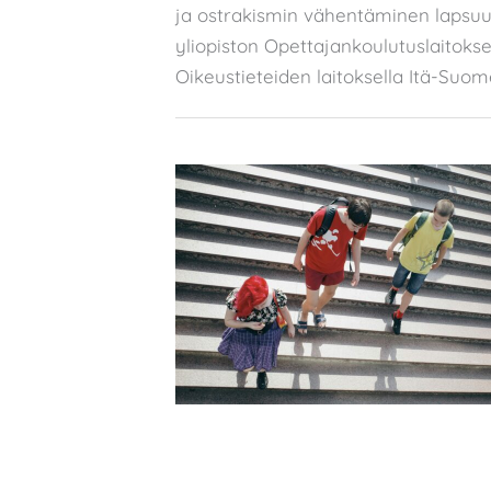
ja ostrakismin vähentäminen lapsu
yliopiston Opettajankoulutuslaitoksel
Oikeustieteiden laitoksella Itä-Suom