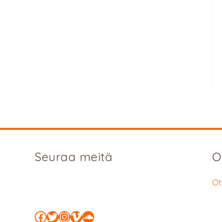
Seuraa meitä
O
Ot
Facebook
Twitter
Instagram
Vimeo
SoundCloud