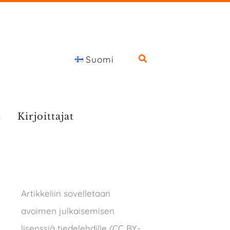
Suomi
s
Kirjoittajat
Artikkeliin sovelletaan
avoimen julkaisemisen
lisenssiä tiedelehdille (CC BY-