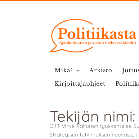
Siirry
sisältöön
Mikä?
Arkisto
Juttu
Kirjoittajaohjeet
Politii
Tekijän nimi
OTT Virve Valtonen työskentelee 
Strategisen tutkimuksen neuvoston 