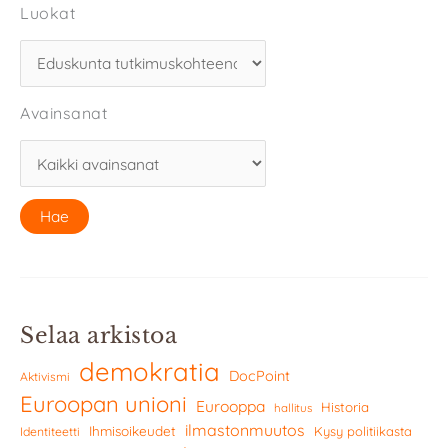
Luokat
Avainsanat
Selaa arkistoa
demokratia
DocPoint
Aktivismi
Euroopan unioni
Eurooppa
Historia
hallitus
ilmastonmuutos
Ihmisoikeudet
Kysy politiikasta
Identiteetti