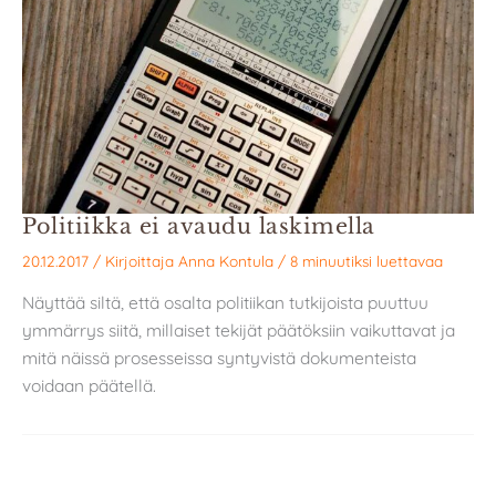
Politiikka ei avaudu laskimella
20.12.2017
/ Kirjoittaja
Anna Kontula
/
8 minuutiksi luettavaa
Näyttää siltä, että osalta politiikan tutkijoista puuttuu
ymmärrys siitä, millaiset tekijät päätöksiin vaikuttavat ja
mitä näissä prosesseissa syntyvistä dokumenteista
voidaan päätellä.