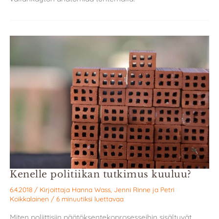
Kenelle politiikan tutkimus kuuluu?
6.4.2018
/ Kirjoittaja
Hanna Wass
,
Jenni Rinne
ja
Petri
Koikkalainen
/
6 minuutiksi luettavaa
Miten poliittisiin päätöksentekoprosesseihin sisältyvät