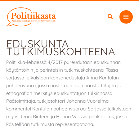
Siirry
sisältöön
EDUSKUNTA
TUTKIMUSKOHTEENA
Politiikka-lehdessä 4/2017 pureudutaan eduskunnan
käytäntöihin ja perinteisiin tutkimuskohteena. Tässä
sarjassa julkaistaan kansanedustaja Anna Kontulan
puheenvuoro, jossa nostetaan esiin haastattelujen ja
etnografian merkitys eduskuntatyön tulkinnassa.
Päätoimittaja, tutkijatohtori Johanna Vuorelma
kommentoi Kontulan puheenvuoroa. Sarjassa julkaistaan
myös Jenni Rinteen ja Hanna Wassin pääkirjoitus, jossa
käsitellään tutkimusta representaationa.