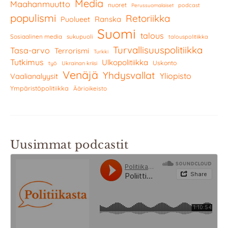
Media
Maahanmuutto
nuoret
podcast
Perussuomalaiset
populismi
Retoriikka
Ranska
Puolueet
Suomi
talous
Sosiaalinen media
sukupuoli
talouspolitiikka
Turvallisuuspolitiikka
Tasa-arvo
Terrorismi
Turkki
Tutkimus
Ulkopolitiikka
Uskonto
työ
Ukrainan kriisi
Venäjä
Yhdysvallat
Yliopisto
Vaalianalyysit
Ympäristöpolitiikka
Äärioikeisto
Uusimmat podcastit