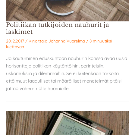
Politiikan tutkijoiden nauhurit ja
laskimet
20.12.2017
/ Kirjoittaja
Johanna Vuorelma
/
8 minuutiksi
luettavaa
Jalkautuminen eduskuntaan nauhurin kanssa avaa uusia
horisontteja politiikan käytäntöihin, perinteisiin,
uskomuksiin ja dilemmoihin. Se ei kuitenkaan tarkoita,
että muut laadulliset tai määrälliset menetelmät pitäisi
jättää vähemmälle huomiolle.