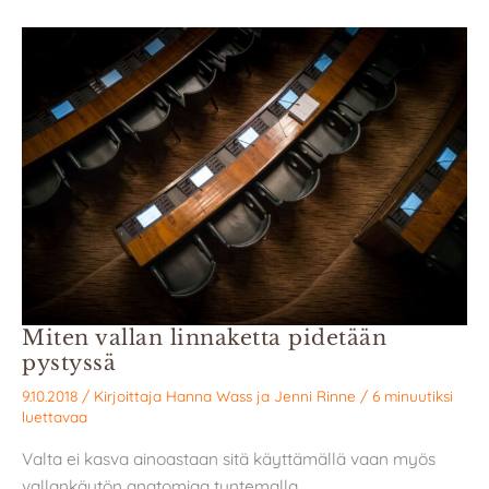
Miten vallan linnaketta pidetään
pystyssä
9.10.2018
/ Kirjoittaja
Hanna Wass
ja
Jenni Rinne
/
6 minuutiksi
luettavaa
Valta ei kasva ainoastaan sitä käyttämällä vaan myös
vallankäytön anatomiaa tuntemalla.