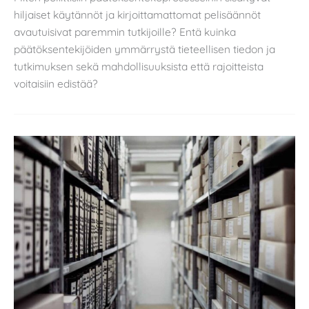
hiljaiset käytännöt ja kirjoittamattomat pelisäännöt
avautuisivat paremmin tutkijoille? Entä kuinka
päätöksentekijöiden ymmärrystä tieteellisen tiedon ja
tutkimuksen sekä mahdollisuuksista että rajoitteista
voitaisiin edistää?