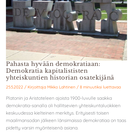
Pahasta hyvään demokratiaan:
Demokratia kapitalististen
yhteiskuntien historian osatekijänä
25.5.2022
/ Kirjoittaja
Mikko Lahtinen
/
8 minuutiksi luettavaa
Platonin ja Aristoteleen ajoista 1900-luvulle saakka
demokratia-sanalla oli hallitsevien yhteiskuntaluokkien
keskuudessa kielteinen merkitys. Erityisesti toisen
maailmansodan jälkeen länsimaissa demokratiaa on taas
pidetty varsin myönteisenä asiana.