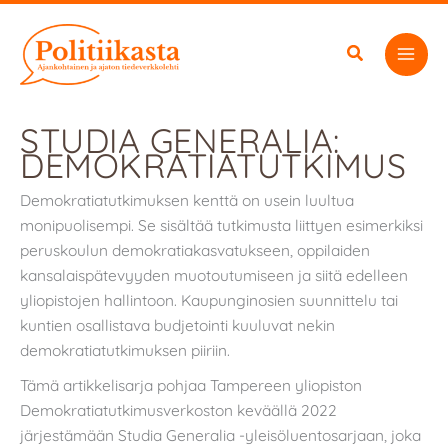
Siirry
sisältöön
STUDIA GENERALIA:
DEMOKRATIATUTKIMUS
Demokratiatutkimuksen kenttä on usein luultua
monipuolisempi. Se sisältää tutkimusta liittyen esimerkiksi
peruskoulun demokratiakasvatukseen, oppilaiden
kansalaispätevyyden muotoutumiseen ja siitä edelleen
yliopistojen hallintoon. Kaupunginosien suunnittelu tai
kuntien osallistava budjetointi kuuluvat nekin
demokratiatutkimuksen piiriin.
Tämä artikkelisarja pohjaa Tampereen yliopiston
Demokratiatutkimusverkoston keväällä 2022
järjestämään Studia Generalia -yleisöluentosarjaan, joka