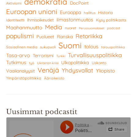
demokratia
DocPoint
Aktivismi
Euroopan unioni
Eurooppa
Historia
hallitus
ilmastonmuutos
Ihmisoikeudet
Kysy politiikasta
Identiteetti
Media
Maahanmuutto
nuoret
podcast
Perussuomalaiset
populismi
Retoriikka
Ranska
Puolueet
Suomi
talous
Sosiaalinen media
sukupuoli
talouspolitiikka
Turvallisuuspolitiikka
Tasa-arvo
Terrorismi
Turkki
Tutkimus
Ulkopolitiikka
Uskonto
työ
Ukrainan kriisi
Venäjä
Yhdysvallat
Yliopisto
Vaalianalyysit
Ympäristöpolitiikka
Äärioikeisto
Uusimmat podcastit