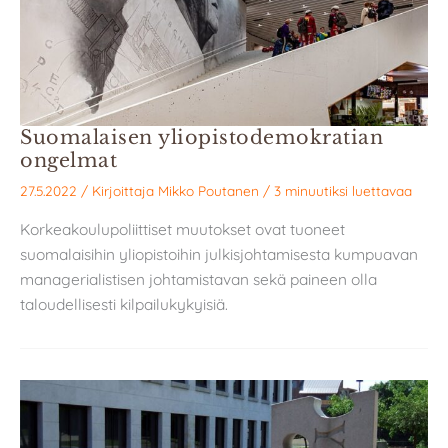
Suomalaisen yliopistodemokratian
ongelmat
27.5.2022
/ Kirjoittaja
Mikko Poutanen
/
3 minuutiksi luettavaa
Korkeakoulupoliittiset muutokset ovat tuoneet
suomalaisihin yliopistoihin julkisjohtamisesta kumpuavan
managerialistisen johtamistavan sekä paineen olla
taloudellisesti kilpailukykyisiä.