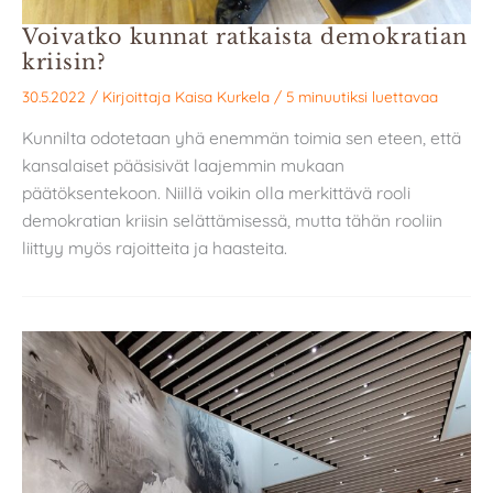
Voivatko kunnat ratkaista demokratian
kriisin?
30.5.2022
/ Kirjoittaja
Kaisa Kurkela
/
5 minuutiksi luettavaa
Kunnilta odotetaan yhä enemmän toimia sen eteen, että
kansalaiset pääsisivät laajemmin mukaan
päätöksentekoon. Niillä voikin olla merkittävä rooli
demokratian kriisin selättämisessä, mutta tähän rooliin
liittyy myös rajoitteita ja haasteita.