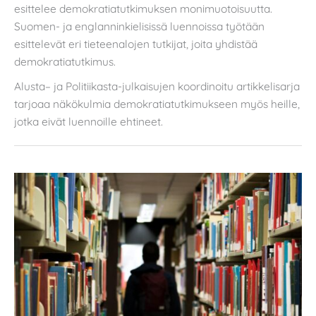
esittelee demokratiatutkimuksen monimuotoisuutta.
Suomen- ja englanninkielisissä luennoissa työtään
esittelevät eri tieteenalojen tutkijat, joita yhdistää
demokratiatutkimus.
Alusta– ja Politiikasta-julkaisujen koordinoitu artikkelisarja
tarjoaa näkökulmia demokratiatutkimukseen myös heille,
jotka eivät luennoille ehtineet.