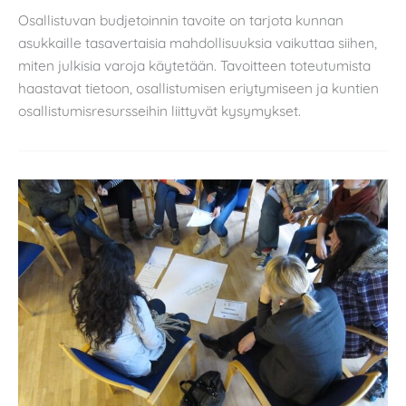
Osallistuvan budjetoinnin tavoite on tarjota kunnan
asukkaille tasavertaisia mahdollisuuksia vaikuttaa siihen,
miten julkisia varoja käytetään. Tavoitteen toteutumista
haastavat tietoon, osallistumisen eriytymiseen ja kuntien
osallistumisresursseihin liittyvät kysymykset.