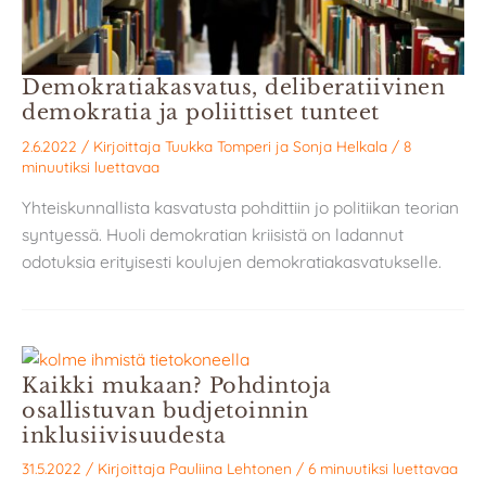
Demokratiakasvatus, deliberatiivinen
demokratia ja poliittiset tunteet
2.6.2022
/ Kirjoittaja
Tuukka Tomperi
ja
Sonja Helkala
/
8
minuutiksi luettavaa
Yhteiskunnallista kasvatusta pohdittiin jo politiikan teorian
syntyessä. Huoli demokratian kriisistä on ladannut
odotuksia erityisesti koulujen demokratiakasvatukselle.
Kaikki mukaan? Pohdintoja
osallistuvan budjetoinnin
inklusiivisuudesta
31.5.2022
/ Kirjoittaja
Pauliina Lehtonen
/
6 minuutiksi luettavaa