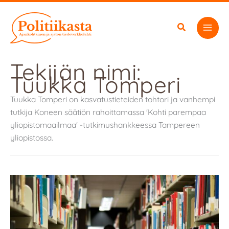
Siirry
sisältöön
Tekijän nimi:
Tuukka Tomperi
Tuukka Tomperi on kasvatustieteiden tohtori ja vanhempi
tutkija Koneen säätiön rahoittamassa 'Kohti parempaa
yliopistomaailmaa' -tutkimushankkeessa Tampereen
yliopistossa.