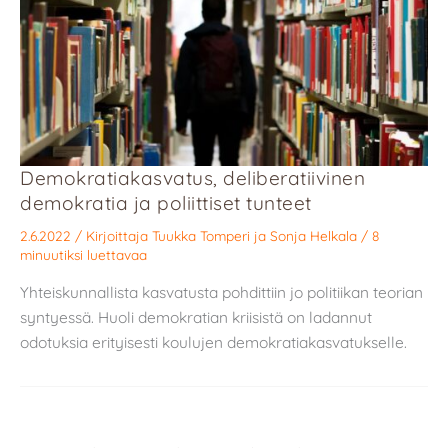
Demokratiakasvatus, deliberatiivinen
demokratia ja poliittiset tunteet
2.6.2022
/ Kirjoittaja
Tuukka Tomperi
ja
Sonja Helkala
/
8
minuutiksi luettavaa
Yhteiskunnallista kasvatusta pohdittiin jo politiikan teorian
syntyessä. Huoli demokratian kriisistä on ladannut
odotuksia erityisesti koulujen demokratiakasvatukselle.