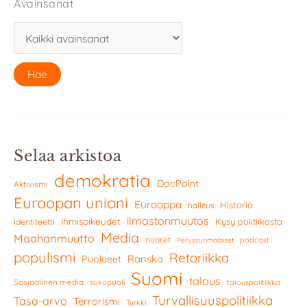
Avainsanat
Selaa arkistoa
demokratia
DocPoint
Aktivismi
Euroopan unioni
Eurooppa
Historia
hallitus
ilmastonmuutos
Ihmisoikeudet
Kysy politiikasta
Identiteetti
Media
Maahanmuutto
nuoret
podcast
Perussuomalaiset
populismi
Retoriikka
Ranska
Puolueet
Suomi
talous
Sosiaalinen media
sukupuoli
talouspolitiikka
Turvallisuuspolitiikka
Tasa-arvo
Terrorismi
Turkki