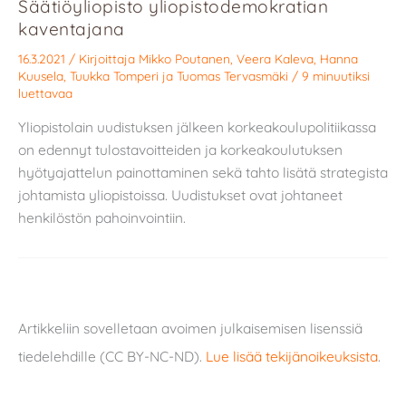
Säätiöyliopisto yliopistodemokratian
kaventajana
16.3.2021
/ Kirjoittaja
Mikko Poutanen
,
Veera Kaleva
,
Hanna
Kuusela
,
Tuukka Tomperi
ja
Tuomas Tervasmäki
/
9 minuutiksi
luettavaa
Yliopistolain uudistuksen jälkeen korkeakoulupolitiikassa
on edennyt tulostavoitteiden ja korkeakoulutuksen
hyötyajattelun painottaminen sekä tahto lisätä strategista
johtamista yliopistoissa. Uudistukset ovat johtaneet
henkilöstön pahoinvointiin.
Artikkeliin sovelletaan avoimen julkaisemisen lisenssiä
tiedelehdille (CC BY-NC-ND).
Lue lisää tekijänoikeuksista
.