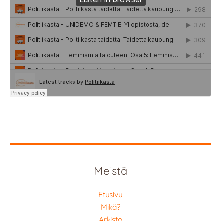
Meistä
Etusivu
Mikä?
Arkisto