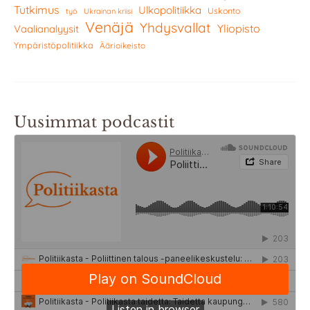
Tutkimus
Ulkopolitiikka
Uskonto
työ
Ukrainan kriisi
Venäjä
Yhdysvallat
Yliopisto
Vaalianalyysit
Ympäristöpolitiikka
Äärioikeisto
Uusimmat podcastit