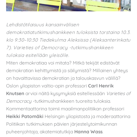
Lehdistötilaisuus kansainvälisen
demokratiatutkimushankkeen tuloksista torstaina 10.3.
klo 9:30–10:30 Tiedekulma Aleksissa (Aleksanterinkatu
7). Varieties of Democracy -tutkimushankkeen
tuloksia esitellään yleisölle.
Miten demokratiaa voi mitata? Mitkä tekijät edistävät
demokratian kehittymistä ja säilymistä? Millainen yhteys
on havaittavissa demokratian ja talouskasvun välillä?
Oslon yliopiston valtio-opin professori
Carl Henrik
Knutsen
arvioi näitä kysymyksiä esitellessään
Varieties of
Democracy
-tutkimushankkeen tuoreita tuloksia.
Kommentaattorina toimii maailmanpolitiikan professori
Heikki Patomäki
Helsingin yliopistosta ja moderaattorina
Politiikan tutkimuksen päivien järjestelytoimikunnan
puheenjohtaja, akatemiatutkija
Hanna Wass
.