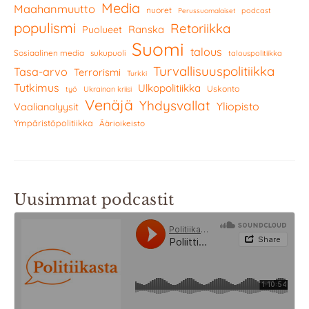
Media
Maahanmuutto
nuoret
podcast
Perussuomalaiset
populismi
Retoriikka
Ranska
Puolueet
Suomi
talous
Sosiaalinen media
sukupuoli
talouspolitiikka
Turvallisuuspolitiikka
Tasa-arvo
Terrorismi
Turkki
Tutkimus
Ulkopolitiikka
Uskonto
työ
Ukrainan kriisi
Venäjä
Yhdysvallat
Yliopisto
Vaalianalyysit
Ympäristöpolitiikka
Äärioikeisto
Uusimmat podcastit