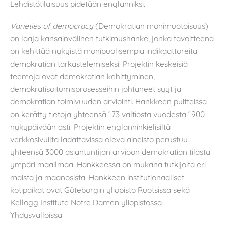
Lehdistötilaisuus pidetään englanniksi.
Varieties of democracy
(Demokratian monimuotoisuus)
on laaja kansainvälinen tutkimushanke, jonka tavoitteena
on kehittää nykyistä monipuolisempia indikaattoreita
demokratian tarkastelemiseksi. Projektin keskeisiä
teemoja ovat demokratian kehittyminen,
demokratisoitumisprosesseihin johtaneet syyt ja
demokratian toimivuuden arviointi. Hankkeen puitteissa
on kerätty tietoja yhteensä 173 valtiosta vuodesta 1900
nykypäivään asti. Projektin englanninkielisiltä
verkkosivuilta ladattavissa oleva aineisto perustuu
yhteensä 3000 asiantuntijan arvioon demokratian tilasta
ympäri maailmaa. Hankkeessa on mukana tutkijoita eri
maista ja maanosista. Hankkeen institutionaaliset
kotipaikat ovat Göteborgin yliopisto Ruotsissa sekä
Kellogg Institute Notre Damen yliopistossa
Yhdysvalloissa.