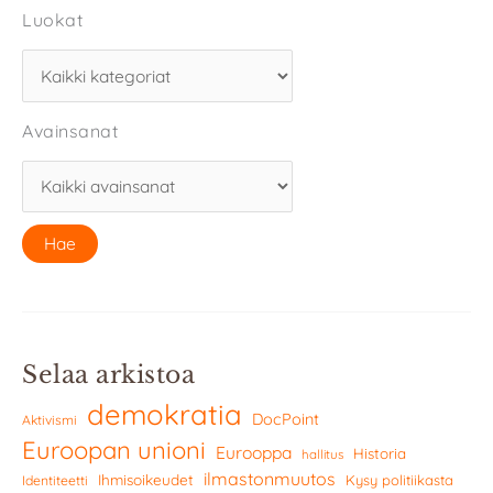
Luokat
Avainsanat
Selaa arkistoa
demokratia
DocPoint
Aktivismi
Euroopan unioni
Eurooppa
Historia
hallitus
ilmastonmuutos
Ihmisoikeudet
Kysy politiikasta
Identiteetti