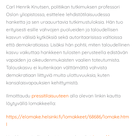
Carl Henrik Knutsen, politiikan tutkimuksen professori
Oslon yliopistossa, esittelee lehdistötilaisuudessa
hanketta ja sen uraauurtavia tutkimustuloksia. Hän tuo
erityisesti esille vahvojen puolueiden ja taloudellisen
kasvun välisiä kytköksiä sekä autoritaarisissa valtioissa
että demokratioissa. Lisäksi hän pohtii, miten taloudellinen
kasvu vaikuttaa hankkeen tulosten perusteella edistävän
vapaiden ja oikeudenmukaisten vaalien toteutumista.
Talouskasvu ei kuitenkaan välttämättä vahvista
demokratiaan liittyviä muita ulottuvuuksia, kuten
kansalaisvapauksien kehittymistä.
Ilmoittaudu
pressitilaisuuteen
alla olevan linkin kautta
löytyvällä lomakkeella:
https://elomake.helsinki.fi/lomakkeet/68686/lomake.htm
l