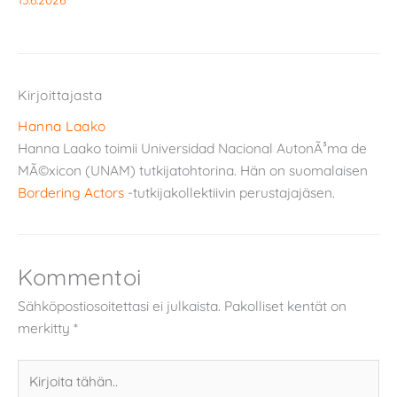
Kirjoittajasta
Hanna Laako
Hanna Laako toimii Universidad Nacional AutonÃ³ma de
MÃ©xicon (UNAM) tutkijatohtorina. Hän on suomalaisen
Bordering Actors
-tutkijakollektiivin perustajajäsen.
Kommentoi
Sähköpostiosoitettasi ei julkaista.
Pakolliset kentät on
merkitty
*
Kirjoita
tähän..