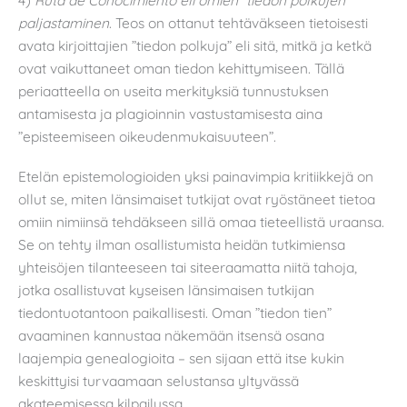
4)
Ruta de Conocimiento eli omien ”tiedon polkujen”
paljastaminen
. Teos on ottanut tehtäväkseen tietoisesti
avata kirjoittajien ”tiedon polkuja” eli sitä, mitkä ja ketkä
ovat vaikuttaneet oman tiedon kehittymiseen. Tällä
periaatteella on useita merkityksiä tunnustuksen
antamisesta ja plagioinnin vastustamisesta aina
”episteemiseen oikeudenmukaisuuteen”.
Etelän epistemologioiden yksi painavimpia kritiikkejä on
ollut se, miten länsimaiset tutkijat ovat ryöstäneet tietoa
omiin nimiinsä tehdäkseen sillä omaa tieteellistä uraansa.
Se on tehty ilman osallistumista heidän tutkimiensa
yhteisöjen tilanteeseen tai siteeraamatta niitä tahoja,
jotka osallistuvat kyseisen länsimaisen tutkijan
tiedontuotantoon paikallisesti. Oman ”tiedon tien”
avaaminen kannustaa näkemään itsensä osana
laajempia genealogioita – sen sijaan että itse kukin
keskittyisi turvaamaan selustansa yltyvässä
akateemisessa kilpailussa.