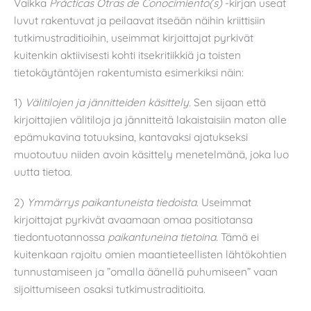
Vaikka
Prácticas Otras de Conocimiento(s)
-kirjan useat
luvut rakentuvat ja peilaavat itseään näihin kriittisiin
tutkimustraditioihin, useimmat kirjoittajat pyrkivät
kuitenkin aktiivisesti kohti itsekritiikkiä ja toisten
tietokäytäntöjen rakentumista esimerkiksi näin:
1)
Välitilojen ja jännitteiden käsittely.
Sen sijaan että
kirjoittajien välitiloja ja jännitteitä lakaistaisiin maton alle
epämukavina totuuksina, kantavaksi ajatukseksi
muotoutuu niiden avoin käsittely menetelmänä, joka luo
uutta tietoa.
2)
Ymmärrys paikantuneista tiedoista
. Useimmat
kirjoittajat pyrkivät avaamaan omaa positiotansa
tiedontuotannossa
paikantuneina tietoina
. Tämä ei
kuitenkaan rajoitu omien maantieteellisten lähtökohtien
tunnustamiseen ja ”omalla äänellä puhumiseen” vaan
sijoittumiseen osaksi tutkimustraditioita.