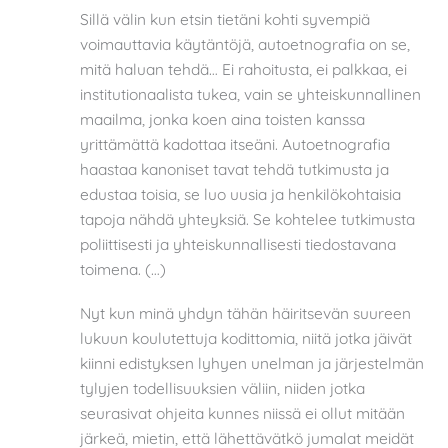
Sillä välin kun etsin tietäni kohti syvempiä
voimauttavia käytäntöjä, autoetnografia on se,
mitä haluan tehdä… Ei rahoitusta, ei palkkaa, ei
institutionaalista tukea, vain se yhteiskunnallinen
maailma, jonka koen aina toisten kanssa
yrittämättä kadottaa itseäni. Autoetnografia
haastaa kanoniset tavat tehdä tutkimusta ja
edustaa toisia, se luo uusia ja henkilökohtaisia
tapoja nähdä yhteyksiä. Se kohtelee tutkimusta
poliittisesti ja yhteiskunnallisesti tiedostavana
toimena. (…)
Nyt kun minä yhdyn tähän häiritsevän suureen
lukuun koulutettuja kodittomia, niitä jotka jäivät
kiinni edistyksen lyhyen unelman ja järjestelmän
tylyjen todellisuuksien väliin, niiden jotka
seurasivat ohjeita kunnes niissä ei ollut mitään
järkeä, mietin, että lähettävätkö jumalat meidät