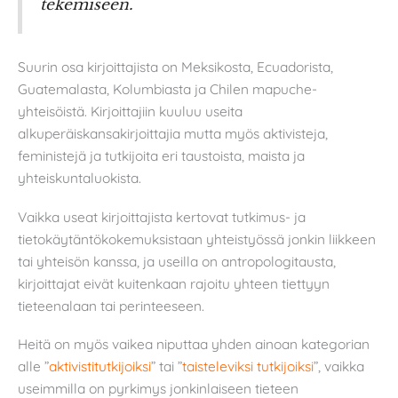
tekemiseen.
Suurin osa kirjoittajista on Meksikosta, Ecuadorista,
Guatemalasta, Kolumbiasta ja Chilen mapuche-
yhteisöistä. Kirjoittajiin kuuluu useita
alkuperäiskansakirjoittajia mutta myös aktivisteja,
feministejä ja tutkijoita eri taustoista, maista ja
yhteiskuntaluokista.
Vaikka useat kirjoittajista kertovat tutkimus- ja
tietokäytäntökokemuksistaan yhteistyössä jonkin liikkeen
tai yhteisön kanssa, ja useilla on antropologitausta,
kirjoittajat eivät kuitenkaan rajoitu yhteen tiettyyn
tieteenalaan tai perinteeseen.
Heitä on myös vaikea niputtaa yhden ainoan kategorian
alle ”
aktivistitutkijoiksi
” tai ”
taisteleviksi tutkijoiksi
”, vaikka
useimmilla on pyrkimys jonkinlaiseen tieteen