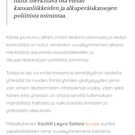
tullut merkittävä osa etelän
kansanliikkeiden ja alkuperäiskansojen
poliittista toimintaa.
Käsite pureutuu siihen, miten tiedontuotannosta ja tiedon
kontrollista on tullut viimeisten vuosikymmenien aikana
merkittävä osa etelän kansanliikkeiden ja
alkuperäiskansojen poliittista toimintaa.
Tutkija ei siis voi enää ilmaantua kenttätyöhön keskelle
yhteisöä tai muiden ihmisryhmien yksityisyyden piiriin
vain omien akateemisten intressiensä vuoksi, vaan sekä
hänen että yhteisön on oltava selvillä tutkimuksen
mahdollista haitoista ja vaikutuksista ihmisten ja
yhteisöjen oikeuksiiin.
Meksikolainen
Xochitl Leyva Solano
kuvaa
, kuinka
zapatistiliikkeen viime vuosikymmenenä esittämä