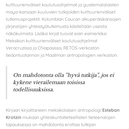
kulttuurienväliset koulutusohjelmat ja guatemalalaisten
maya-kansaan kuuluvien tutkijoiden kulttuurienväliset
tutkimusprojektit. Kolumbian Caucan alkuperäiskansojen
järjestöjen yhteistyötutkimusta käsitellään useista
näkökulmista. Lisäksi kirjat tuovat esiin esimerkiksi
Meksikon kulttuurienväliset koulutusohjelmat
Veracruzissa ja Chiapasissa, RETOS-verkoston
tiedontuotannon ja Maailman antropologien verkoston.
On mahdotonta olla ”hyvä tutkija”, jos ei
kykene vierailemaan toisissa
todellisuuksissa.
Kirjaan kirjoittaneen meksikolaisen antropologi
Esteban
Krotzin
mukaan yhteiskuntatieteellisten tieteenalojen
tapauksessa on mahdotonta erottaa tutkijan