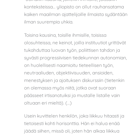
konteksteissa… yliopisto on ollut rauhansatama
kaiken maailman ajattelijoille ilmaista sydäntään
ilman suurempia uhkia.
Toisina kausina, toisille ihmisille, toisissa
olosuhteissa, ne keinot, joilla instituutiot yrittävät
tukahduttaa luovan työn, poliittisen tahdon ja
syvästi progressiivisen tiedekunnan autonomian,
on huolellisesti naamioitu tieteellisen työn,
neutraaliuden, objektiivisuuden, ansioiden,
menestyksen ja ajoituksen diskurssiin (tietenkin
on olemassa myös niitä, jotka ovat suoraan
päässeet irtisanotuiksi ja mustalle listalle vain
oltuaan eri mieltä). (…)
Usein kuvittelen henkilön, joka liikkuu hitaasti ja
tietoisesti kohti horisonttia. Hän ei halua enää
jäädä siihen, missä oli, joten hän alkaa liikkua