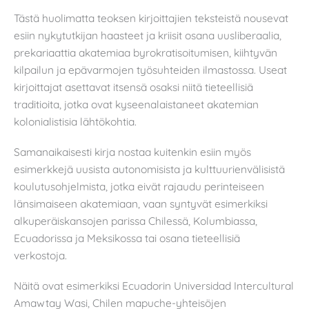
Tästä huolimatta teoksen kirjoittajien teksteistä nousevat
esiin nykytutkijan haasteet ja kriisit osana uusliberaalia,
prekariaattia akatemiaa byrokratisoitumisen, kiihtyvän
kilpailun ja epävarmojen työsuhteiden ilmastossa. Useat
kirjoittajat asettavat itsensä osaksi niitä tieteellisiä
traditioita, jotka ovat kyseenalaistaneet akatemian
kolonialistisia lähtökohtia.
Samanaikaisesti kirja nostaa kuitenkin esiin myös
esimerkkejä uusista autonomisista ja kulttuurienvälisistä
koulutusohjelmista, jotka eivät rajaudu perinteiseen
länsimaiseen akatemiaan, vaan syntyvät esimerkiksi
alkuperäiskansojen parissa Chilessä, Kolumbiassa,
Ecuadorissa ja Meksikossa tai osana tieteellisiä
verkostoja.
Näitä ovat esimerkiksi Ecuadorin Universidad Intercultural
Amawtay Wasi, Chilen mapuche-yhteisöjen