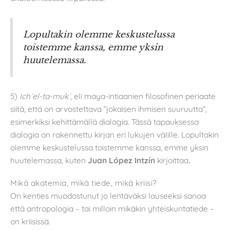
Lopultakin olemme keskustelussa
toistemme kanssa, emme yksin
huutelemassa.
5)
Ich´el-ta-muk´
, eli maya-intiaanien filosofinen periaate
siitä, että on arvostettava ”jokaisen ihmisen suuruutta”,
esimerkiksi kehittämällä dialogia. Tässä tapauksessa
dialogia on rakennettu kirjan eri lukujen välille. Lopultakin
olemme keskustelussa toistemme kanssa, emme yksin
huutelemassa, kuten
Juan
López Intzín
kirjoittaa
.
Mikä akatemia, mikä tiede, mikä kriisi?
On kenties muodostunut jo lentäväksi lauseeksi sanoa
että antropologia – tai milloin mikäkin yhteiskuntatiede –
on kriisissä.