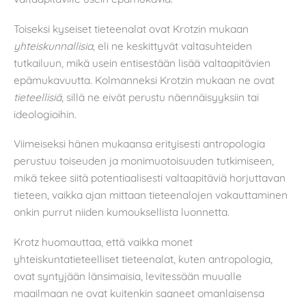
Toiseksi kyseiset tieteenalat ovat Krotzin mukaan
yhteiskunnallisia
, eli ne keskittyvät valtasuhteiden
tutkailuun, mikä usein entisestään lisää valtaapitävien
epämukavuutta. Kolmanneksi Krotzin mukaan ne ovat
tieteellisiä
, sillä ne eivät perustu näennäisyyksiin tai
ideologioihin.
Viimeiseksi hänen mukaansa erityisesti antropologia
perustuu toiseuden ja monimuotoisuuden tutkimiseen,
mikä tekee siitä potentiaalisesti valtaapitäviä horjuttavan
tieteen, vaikka ajan mittaan tieteenalojen vakauttaminen
onkin purrut niiden kumouksellista luonnetta.
Krotz huomauttaa, että vaikka monet
yhteiskuntatieteelliset tieteenalat, kuten antropologia,
ovat syntyjään länsimaisia, levitessään muualle
maailmaan ne ovat kuitenkin saaneet omanlaisensa