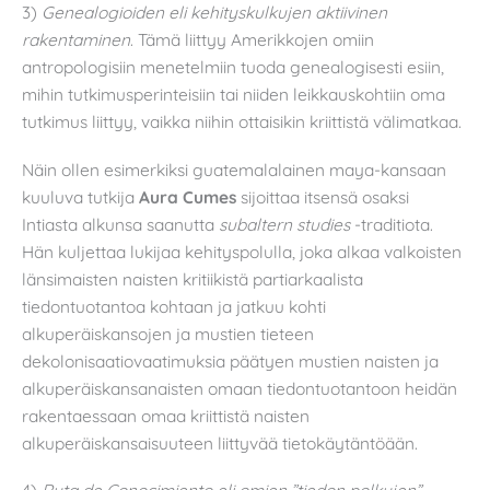
3)
Genealogioiden eli kehityskulkujen aktiivinen
rakentaminen
. Tämä liittyy Amerikkojen omiin
antropologisiin menetelmiin tuoda genealogisesti esiin,
mihin tutkimusperinteisiin tai niiden leikkauskohtiin oma
tutkimus liittyy, vaikka niihin ottaisikin kriittistä välimatkaa.
Näin ollen esimerkiksi guatemalalainen maya-kansaan
kuuluva tutkija
Aura Cumes
sijoittaa itsensä osaksi
Intiasta alkunsa saanutta
subaltern studies
-traditiota.
Hän kuljettaa lukijaa kehityspolulla, joka alkaa valkoisten
länsimaisten naisten kritiikistä partiarkaalista
tiedontuotantoa kohtaan ja jatkuu kohti
alkuperäiskansojen ja mustien tieteen
dekolonisaatiovaatimuksia päätyen mustien naisten ja
alkuperäiskansanaisten omaan tiedontuotantoon heidän
rakentaessaan omaa kriittistä naisten
alkuperäiskansaisuuteen liittyvää tietokäytäntöään.