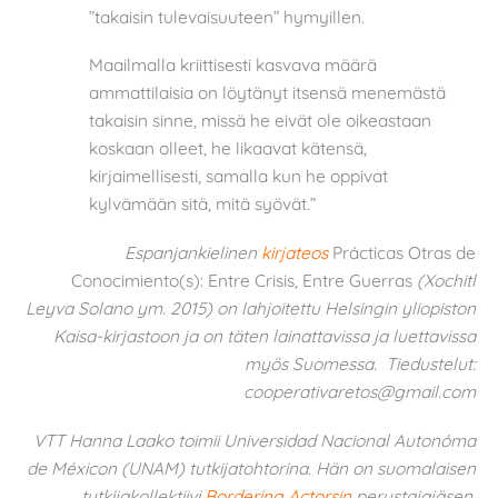
”takaisin tulevaisuuteen” hymyillen.
Maailmalla kriittisesti kasvava määrä
ammattilaisia on löytänyt itsensä menemästä
takaisin sinne, missä he eivät ole oikeastaan
koskaan olleet, he likaavat kätensä,
kirjaimellisesti, samalla kun he oppivat
kylvämään sitä, mitä syövät.”
Espanjankielinen
kirjateos
Prácticas Otras de
Conocimiento(s): Entre Crisis, Entre Guerras
(Xochitl
Leyva Solano ym. 2015) on lahjoitettu Helsingin yliopiston
Kaisa-kirjastoon ja on täten lainattavissa ja luettavissa
myös Suomessa.
Tiedustelut:
cooperativaretos@gmail.com
VTT Hanna Laako toimii Universidad Nacional Autonóma
de Méxicon (UNAM) tutkijatohtorina. Hän on suomalaisen
tutkijakollektiivi
Bordering Actorsin
perustajajäsen.