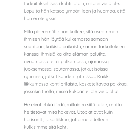
tarkoituksellisesti kohti jotain, mitä ei vielä ole.
Lopulta hän katsoo ympärilleen ja huomaa, että
hän ei ole yksin.
Mitä pidemmälle hän kulkee, sitä useamman
ihmisen hän löytää kulkemasta samaan
suuntaan, kaikista paikoista, saman tarkoituksen
kanssa. Ihmisiä kaikilta elämän poluilta,
avaamassa teitä, polkemassa, ajamassa,
juoksemassa, soutamassa, jotkut isoissa
ryhmissä, jotkut kahden rytmissä… Kaikki
liikkumassa kohti erilaista, kosketeltavaa paikkaa,
jossakin tuolla, missä kukaan ei ole vielä ollut…
He eivät ehkä tiedä, millainen siitä tulee, mutta
he tietävät mitä hakevat. Utopiat ovat kuin
horisontti, joka liikkuu, jotta me edelleen
kulkisimme sitä kohti.