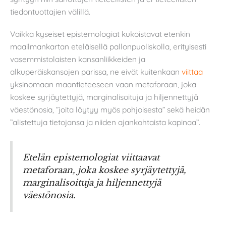
tiedontuottajien välillä.
Vaikka kyseiset epistemologiat kukoistavat etenkin
maailmankartan eteläisellä pallonpuoliskolla, erityisesti
vasemmistolaisten kansanliikkeiden ja
alkuperäiskansojen parissa, ne eivät kuitenkaan
viittaa
yksinomaan maantieteeseen vaan metaforaan, joka
koskee syrjäytettyjä, marginalisoituja ja hiljennettyjä
väestönosia, ”joita löytyy myös pohjoisesta” sekä heidän
”alistettuja tietojansa ja niiden ajankohtaista kapinaa”.
Etelän epistemologiat viittaavat
metaforaan, joka koskee syrjäytettyjä,
marginalisoituja ja hiljennettyjä
väestönosia.