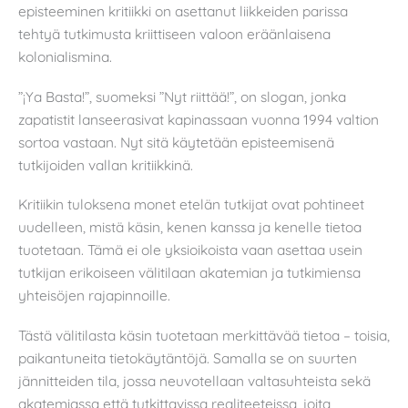
episteeminen kritiikki on asettanut liikkeiden parissa
tehtyä tutkimusta kriittiseen valoon eräänlaisena
kolonialismina.
”¡Ya Basta!”, suomeksi ”Nyt riittää!”, on slogan, jonka
zapatistit lanseerasivat kapinassaan vuonna 1994 valtion
sortoa vastaan. Nyt sitä käytetään episteemisenä
tutkijoiden vallan kritiikkinä.
Kritiikin tuloksena monet etelän tutkijat ovat pohtineet
uudelleen, mistä käsin, kenen kanssa ja kenelle tietoa
tuotetaan. Tämä ei ole yksioikoista vaan asettaa usein
tutkijan erikoiseen välitilaan akatemian ja tutkimiensa
yhteisöjen rajapinnoille.
Tästä välitilasta käsin tuotetaan merkittävää tietoa – toisia,
paikantuneita tietokäytäntöjä. Samalla se on suurten
jännitteiden tila, jossa neuvotellaan valtasuhteista sekä
akatemiassa että tutkittavissa realiteeteissa, joita