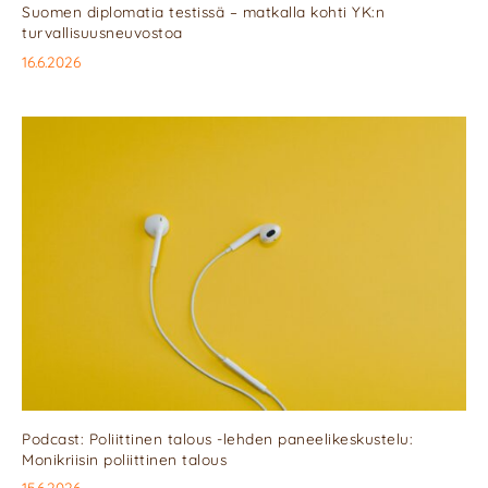
Suomen diplomatia testissä – matkalla kohti YK:n
turvallisuusneuvostoa
16.6.2026
Podcast: Poliittinen talous -lehden paneelikeskustelu:
Monikriisin poliittinen talous
15.6.2026