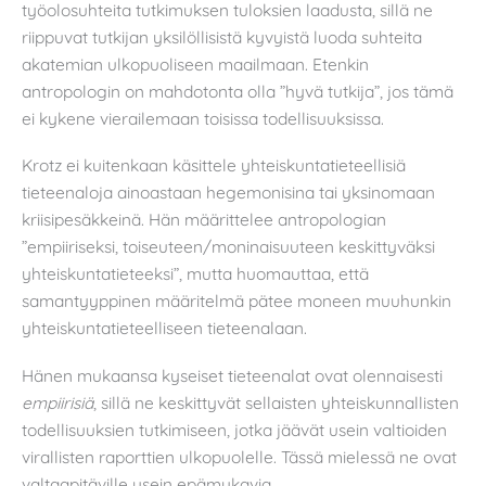
työolosuhteita tutkimuksen tuloksien laadusta, sillä ne
riippuvat tutkijan yksilöllisistä kyvyistä luoda suhteita
akatemian ulkopuoliseen maailmaan. Etenkin
antropologin on mahdotonta olla ”hyvä tutkija”, jos tämä
ei kykene vierailemaan toisissa todellisuuksissa.
Krotz ei kuitenkaan käsittele yhteiskuntatieteellisiä
tieteenaloja ainoastaan hegemonisina tai yksinomaan
kriisipesäkkeinä. Hän määrittelee antropologian
”empiiriseksi, toiseuteen/moninaisuuteen keskittyväksi
yhteiskuntatieteeksi”, mutta huomauttaa, että
samantyyppinen määritelmä pätee moneen muuhunkin
yhteiskuntatieteelliseen tieteenalaan.
Hänen mukaansa kyseiset tieteenalat ovat olennaisesti
empiirisiä
, sillä ne keskittyvät sellaisten yhteiskunnallisten
todellisuuksien tutkimiseen, jotka jäävät usein valtioiden
virallisten raporttien ulkopuolelle. Tässä mielessä ne ovat
valtaapitäville usein epämukavia.