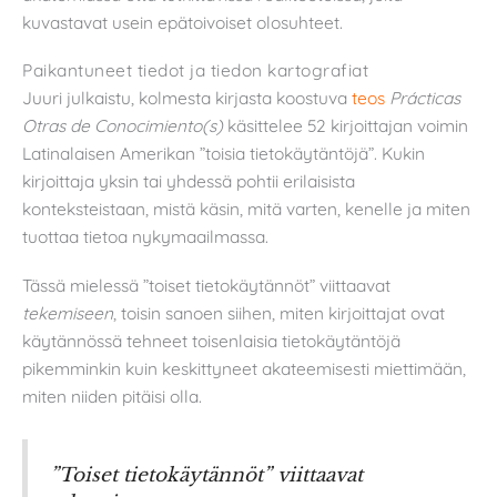
kuvastavat usein epätoivoiset olosuhteet.
Paikantuneet tiedot ja tiedon kartografiat
Juuri julkaistu, kolmesta kirjasta koostuva
teos
Prácticas
Otras de Conocimiento(s)
käsittelee 52 kirjoittajan voimin
Latinalaisen Amerikan ”toisia tietokäytäntöjä”. Kukin
kirjoittaja yksin tai yhdessä pohtii erilaisista
konteksteistaan, mistä käsin, mitä varten, kenelle ja miten
tuottaa tietoa nykymaailmassa.
Tässä mielessä ”toiset tietokäytännöt” viittaavat
tekemiseen
, toisin sanoen siihen, miten kirjoittajat ovat
käytännössä tehneet toisenlaisia tietokäytäntöjä
pikemminkin kuin keskittyneet akateemisesti miettimään,
miten niiden pitäisi olla.
”Toiset tietokäytännöt” viittaavat