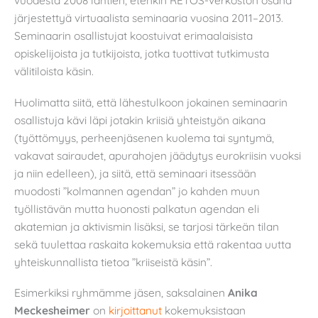
vuodesta 2008 lähtien, etenkin RETOS-verkoston osana
järjestettyä virtuaalista seminaaria vuosina 2011–2013.
Seminaarin osallistujat koostuivat erimaalaisista
opiskelijoista ja tutkijoista, jotka tuottivat tutkimusta
välitiloista käsin.
Huolimatta siitä, että lähestulkoon jokainen seminaarin
osallistuja kävi läpi jotakin kriisiä yhteistyön aikana
(työttömyys, perheenjäsenen kuolema tai syntymä,
vakavat sairaudet, apurahojen jäädytys eurokriisin vuoksi
ja niin edelleen), ja siitä, että seminaari itsessään
muodosti ”kolmannen agendan” jo kahden muun
työllistävän mutta huonosti palkatun agendan eli
akatemian ja aktivismin lisäksi, se tarjosi tärkeän tilan
sekä tuulettaa raskaita kokemuksia että rakentaa uutta
yhteiskunnallista tietoa ”kriiseistä käsin”.
Esimerkiksi ryhmämme jäsen, saksalainen
Anika
Meckesheimer
on
kirjoittanut
kokemuksistaan