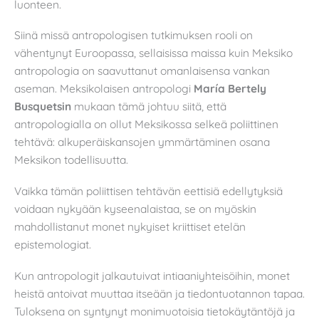
luonteen.
Siinä missä antropologisen tutkimuksen rooli on
vähentynyt Euroopassa, sellaisissa maissa kuin Meksiko
antropologia on saavuttanut omanlaisensa vankan
aseman. Meksikolaisen antropologi
María Bertely
Busquetsin
mukaan tämä johtuu siitä, että
antropologialla on ollut Meksikossa selkeä poliittinen
tehtävä: alkuperäiskansojen ymmärtäminen osana
Meksikon todellisuutta.
Vaikka tämän poliittisen tehtävän eettisiä edellytyksiä
voidaan nykyään kyseenalaistaa, se on myöskin
mahdollistanut monet nykyiset kriittiset etelän
epistemologiat.
Kun antropologit jalkautuivat intiaaniyhteisöihin, monet
heistä antoivat muuttaa itseään ja tiedontuotannon tapaa.
Tuloksena on syntynyt monimuotoisia tietokäytäntöjä ja