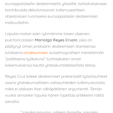
eurooppalaiselle akateemiselle yleisölle, tarkoituksenaan
kontribuoida dekolonisoivan tutkimuseettisen
ohjeistuksen luomiseksi eurooppalaisiin akateemisiin
instituutteihin.
Lopuksi nostan esiin ryhmämme toisen jäsenen,
puertoricolaisen
Mariolga Reyes Cruzin
, joka on
päätynyt oman prekaarin akateemisen tilanteensa
tuloksena
omaksumaan
autoetnografisen menetelmän
”poliittisena työkaluna” tuottaakseen oman
kokemuksensa kautta yhteiskuntatieteellista tietoa.
Reyes Cruz kokee akateemiset prekariaatit työolosuhteet
osana yhteiskunnallisten valtasuhteiden tutkimustulosta,
mikä ei olekaan ihan vähäpätöinen argumentti. Tämän
vuoksi annankin lopuksi hänen lopettaa artikkelini näillä
sanoilla:
”Joinakin kausina, joillekin ihmisille, joissakin