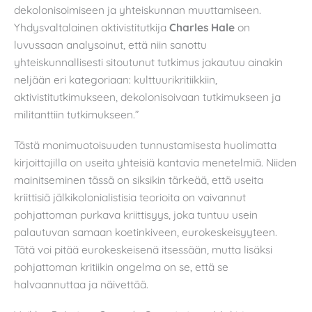
dekolonisoimiseen ja yhteiskunnan muuttamiseen.
Yhdysvaltalainen aktivistitutkija
Charles Hale
on
luvussaan analysoinut, että niin sanottu
yhteiskunnallisesti sitoutunut tutkimus jakautuu ainakin
neljään eri kategoriaan: kulttuurikritiikkiin,
aktivistitutkimukseen, dekolonisoivaan tutkimukseen ja
militanttiin tutkimukseen.”
Tästä monimuotoisuuden tunnustamisesta huolimatta
kirjoittajilla on useita yhteisiä kantavia menetelmiä. Niiden
mainitseminen tässä on siksikin tärkeää, että useita
kriittisiä jälkikolonialistisia teorioita on vaivannut
pohjattoman purkava kriittisyys, joka tuntuu usein
palautuvan samaan koetinkiveen, eurokeskeisyyteen.
Tätä voi pitää eurokeskeisenä itsessään, mutta lisäksi
pohjattoman kritiikin ongelma on se, että se
halvaannuttaa ja näivettää.