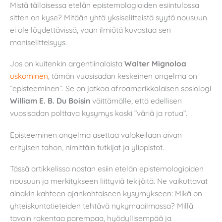
Mistä tällaisessa etelän epistemologioiden esiintulossa
sitten on kyse? Mitään yhtä yksiselitteistä syytä nousuun
ei ole löydettävissä, vaan ilmiötä kuvastaa sen
moniselitteisyys.
Jos on kuitenkin argentiinalaista
Walter Mignoloa
uskominen
, tämän vuosisadan keskeinen ongelma on
”episteeminen”. Se on jatkoa afroamerikkalaisen sosiologi
William E. B. Du Boisin
väittämälle, että edellisen
vuosisadan polttava kysymys koski ”väriä ja rotua”.
Episteeminen ongelma asettaa valokeilaan aivan
erityisen tahon, nimittäin tutkijat ja yliopistot.
Tässä artikkelissa nostan esiin etelän epistemologioiden
nousuun ja merkitykseen liittyviä tekijöitä. Ne vaikuttavat
ainakin kahteen ajankohtaiseen kysymykseen: Mikä on
yhteiskuntatieteiden tehtävä nykymaailmassa? Millä
tavoin rakentaa parempaa, hyödyllisempää ja