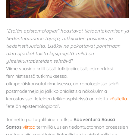
”Etelän epistemologiat” haastavat tieteentekemisen ja
tiedontuotannon tapoja, tutkijoiden positioita ja
tiedeinstituutioita. Lisäksi ne pakottavat pohtimaan
aina ajankohtaista kysymystä: mikä on
yhteiskuntatieteiden tehtävä
?
Viime vuosina kriittisissä tutkijapiireissä, esimerkiksi
feministisessä tutkimuksessa,
alkuperäiskansatutkimuksessa, antropologiassa sekä
postmoderneja ja jälkikolonialistisia näkökulmia
korostavissa tieteiden leikkauspisteissä on alettu
käsitellä
”etelän epistemologioita”.
Tunnettu portugalilainen tutkija
Boaventura Sousa
Santos
viittaa
termillä uusien tiedontuotannon prosessien
syntyyn niin sanottujen tieteellisten ja ei-tieteellisten