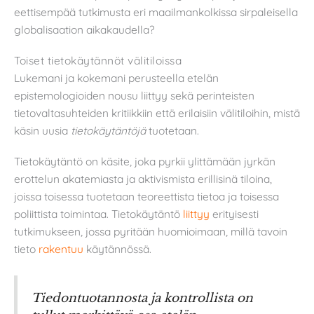
eettisempää tutkimusta eri maailmankolkissa sirpaleisella
globalisaation aikakaudella?
Toiset tietokäytännöt välitiloissa
Lukemani ja kokemani perusteella etelän
epistemologioiden nousu liittyy sekä perinteisten
tietovaltasuhteiden kritiikkiin että erilaisiin välitiloihin, mistä
käsin uusia
tietokäytäntöjä
tuotetaan.
Tietokäytäntö on käsite, joka pyrkii ylittämään jyrkän
erottelun akatemiasta ja aktivismista erillisinä tiloina,
joissa toisessa tuotetaan teoreettista tietoa ja toisessa
poliittista toimintaa. Tietokäytäntö
liittyy
erityisesti
tutkimukseen, jossa pyritään huomioimaan, millä tavoin
tieto
rakentuu
käytännössä.
Tiedontuotannosta ja kontrollista on