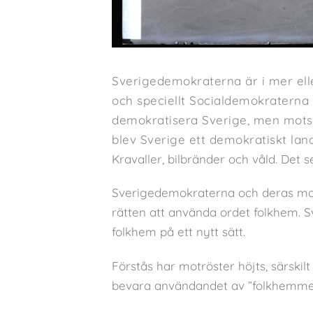
Sverigedemokraterna är i mer ell
och speciellt Socialdemokraterna i
demokratisera Sverige, men motst
blev Sverige ett demokratiskt lan
Kravaller, bilbränder och våld. Det 
Sverigedemokraterna och deras mots
rätten att använda ordet folkhem. 
folkhem på ett nytt sätt.
Förstås har motröster höjts, särskil
bevara användandet av ”folkhemmet”