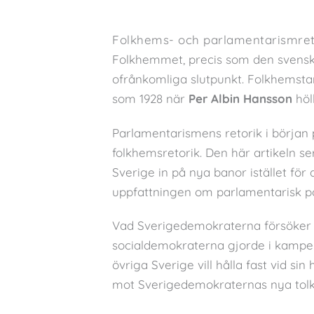
Folkhems- och parlamentarismreto
Folkhemmet, precis som den svenska
ofrånkomliga slutpunkt. Folkhemstan
som 1928 när
Per Albin Hansson
höl
Parlamentarismens retorik i början
folkhemsretorik. Den här artikeln s
Sverige in på nya banor istället för
uppfattningen om parlamentarisk pol
Vad Sverigedemokraterna försöke
socialdemokraterna gjorde i kampe
övriga Sverige vill hålla fast vid si
mot Sverigedemokraternas nya tolk