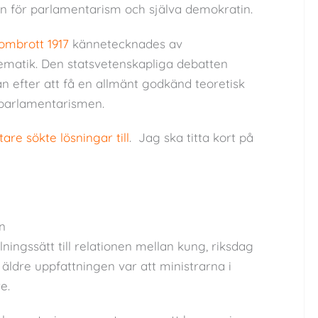
mån för parlamentarism och själva demokratin.
mbrott 1917
kännetecknades av
matik. Den statsvetenskapliga debatten
an efter att få en allmänt godkänd teoretisk
 parlamentarismen.
are sökte lösningar till
. Jag ska titta kort på
n
ningssätt till relationen mellan kung, riksdag
äldre uppfattningen var att ministrarna i
e.