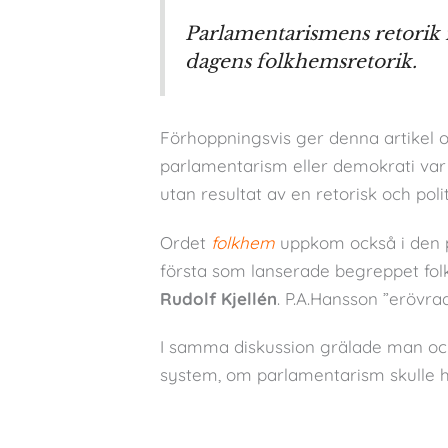
Parlamentarismens retorik i
dagens folkhemsretorik.
Förhoppningsvis ger denna artikel o
parlamentarism eller demokrati var 
utan resultat av en retorisk och poli
Ordet
folkhem
uppkom också i den p
första som lanserade begreppet fol
Rudolf Kjellén
. P.A.Hansson ”erövrad
I samma diskussion grälade man ock
system, om parlamentarism skulle ha