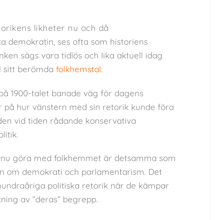
rikens likheter nu och då
 demokratin, ses ofta som historiens
ken sägs vara tidlös och lika aktuell idag
l sitt berömda
folkhemstal
.
 på 1900-talet banade väg för dagens
er på hur vänstern med sin retorik kunde föra
 den vid tiden rådande konservativa
itik.
r nu göra med folkhemmet är detsamma som
n om demokrati och parlamentarism. Det
n hundraåriga politiska retorik när de kämpar
ning av ”deras” begrepp.