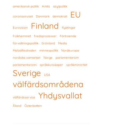
amerikansk politik
Arktis
asylpolitik
EU
coronaviruset
Danmark
demokrati
Finland
Eurovision
flyktingar
Folkhemmet
fredsprocesser
Förtroende
förvaltningspolitik
Grönland
Media
Melodifestivalen
minnespolitik
Nordeuropa
nordiska samarbet
Norge
parlamentarism
parlamentarismi
språkkunskaper
språkminoritet
Sverige
USA
välfärdsområdena
Yhdysvallat
välfärdsservice
Åland
Österbotten