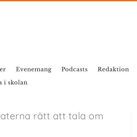
ier
Evenemang
Podcasts
Redaktion
a i skolan
terna rätt att tala om