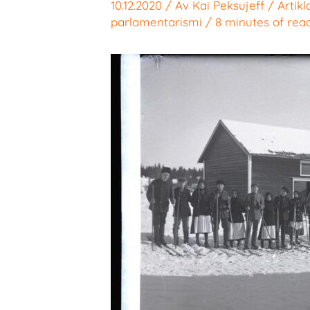
10.12.2020
/ Av
Kai Peksujeff
/
Artikl
parlamentarismi
/
8 minutes of rea