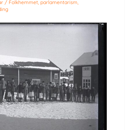
ar
/
Folkhemmet
,
parlamentarism
,
ding