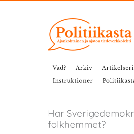
Hoppa
till
innehåll
Vad?
Arkiv
Artikelser
Instruktioner
Politiikast
Har Sverigedemokra
folkhemmet?