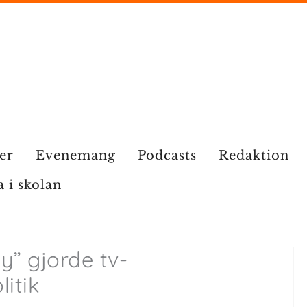
ier
Evenemang
Podcasts
Redaktion
a i skolan
ly” gjorde tv-
litik