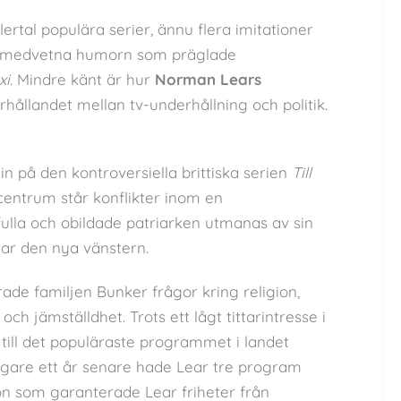
lertal populära serier, ännu flera imitationer
lsmedvetna humorn som präglade
xi
. Mindre känt är hur
Norman Lears
hållandet mellan tv-underhållning och politik.
 på den kontroversiella brittiska serien
Till
 centrum står konflikter inom en
ulla och obildade patriarken utmanas av sin
ar den nya vänstern.
ade familjen Bunker frågor kring religion,
och jämställdhet. Trots ett lågt tittarintresse i
till det populäraste programmet i landet
igare ett år senare hade Lear tre program
on som garanterade Lear friheter från