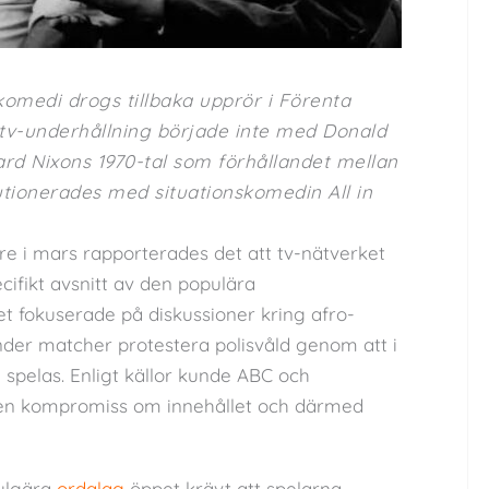
v-komedi drogs tillbaka upprör i Förenta
 tv-underhållning började inte med Donald
hard Nixons 1970-tal som förhållandet mellan
lutionerades med situationskomedin All in
re i mars rapporterades det att tv-nätverket
ecifikt avsnitt av den populära
tet fokuserade på diskussioner kring afro-
nder matcher protestera polisvåld genom att i
spelas. Enligt källor kunde ABC och
 en kompromiss om innehållet och därmed
ulgära
ordalag
öppet krävt att spelarna