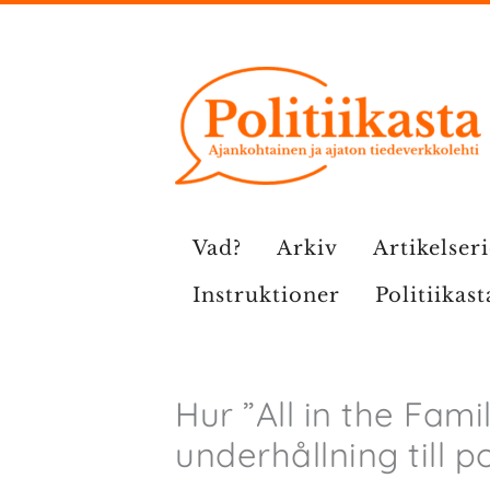
Hoppa
till
innehåll
Vad?
Arkiv
Artikelser
Instruktioner
Politiikast
Hur ”All in the Fami
underhållning till po