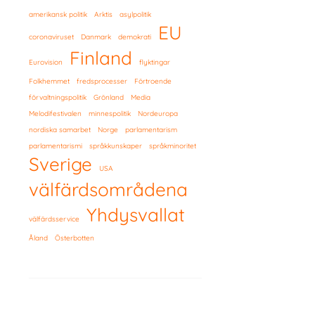
amerikansk politik
Arktis
asylpolitik
EU
coronaviruset
Danmark
demokrati
Finland
Eurovision
flyktingar
Folkhemmet
fredsprocesser
Förtroende
förvaltningspolitik
Grönland
Media
Melodifestivalen
minnespolitik
Nordeuropa
nordiska samarbet
Norge
parlamentarism
parlamentarismi
språkkunskaper
språkminoritet
Sverige
USA
välfärdsområdena
Yhdysvallat
välfärdsservice
Åland
Österbotten