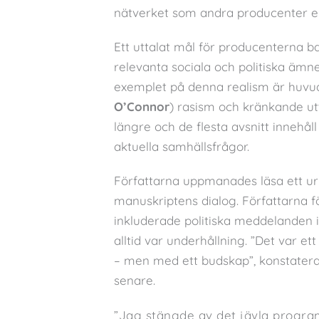
nätverket som andra producenter 
Ett uttalat mål för producenterna
relevanta sociala och politiska ämne
exemplet på denna realism är huv
O’Connor
) rasism och kränkande ut
längre och de flesta avsnitt innehål
aktuella samhällsfrågor.
Författarna uppmanades läsa ett urva
manuskriptens dialog. Författarna f
inkluderade politiska meddelanden 
alltid var underhållning. ”Det var et
– men med ett budskap”, konstater
senare.
”Jag stängde av det jävla progr