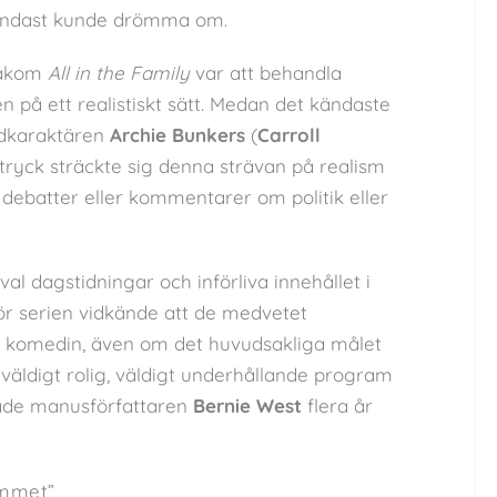
endast kunde drömma om.
 bakom
All in the Family
var att behandla
n på ett realistiskt sätt. Medan det kändaste
udkaraktären
Archie Bunkers
(
Carroll
tryck sträckte sig denna strävan på realism
l debatter eller kommentarer om politik eller
l dagstidningar och införliva innehållet i
ör serien vidkände att de medvetet
i komedin, även om det huvudsakliga målet
t väldigt rolig, väldigt underhållande program
ade manusförfattaren
Bernie West
flera år
ammet”