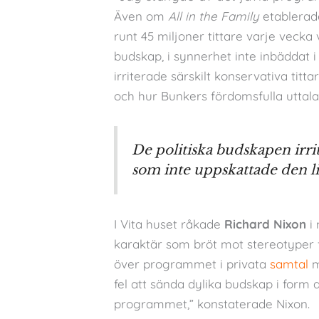
Även om
All in the Family
etablera
runt 45 miljoner tittare varje vecka v
budskap, i synnerhet inte inbäddat i
irriterade särskilt konservativa tit
och hur Bunkers fördomsfulla uttala
De politiska budskapen irrit
som inte uppskattade den li
I Vita huset råkade
Richard Nixon
i 
karaktär som bröt mot stereotyper 
över programmet i privata
samtal
m
fel att sända dylika budskap i form 
programmet,” konstaterade Nixon.