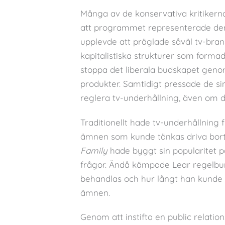
Många av de konservativa kritikerna
att programmet representerade den 
upplevde att präglade såväl tv-br
kapitalistiska strukturer som formad
stoppa det liberala budskapet geno
produkter. Samtidigt pressade de si
reglera tv-underhållning, även om d
Traditionellt hade tv-underhållning f
ämnen som kunde tänkas driva bort
Family
hade byggt sin popularitet p
frågor. Ändå kämpade Lear regelb
behandlas och hur långt han kunde gå 
ämnen.
Genom att instifta en public relatio