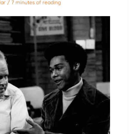
lar
/
7 minutes of reading