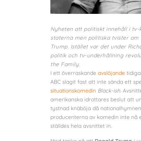
Nyheten att politiskt innehåll i t
staterna men politiska tvister om
Trump. Istället var det under Ric
politik och tv-underhållning revo
the Family.
I ett överraskande
avslöjande
tidiga
ABC slagit fast att inte sända ett sp
situationskomedin
Black-ish
. Avsnit
amerikanska idrottares beslut att u
tystnad knäböja då nationalhymnen 
producenterna av komedin inte nå
ställdes hela avsnittet in.
Med tanke på att
Donald Trump
i v