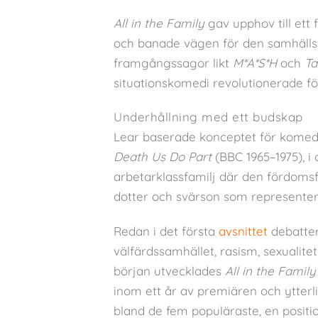
All in the Family
gav upphov till ett f
och banade vägen för den samhäl
framgångssagor likt
M*A*S*H
och
Ta
situationskomedi revolutionerade för
Underhållning med ett budskap
Lear baserade konceptet för komedin
Death Us Do Part
(BBC 1965–1975), i
arbetarklassfamilj där den fördomsf
dotter och svärson som representer
Redan i det första
avsnittet
debatter
välfärdssamhället, rasism, sexualitet 
början utvecklades
All in the Family
inom ett år av premiären och ytterl
bland de fem populäraste, en positi