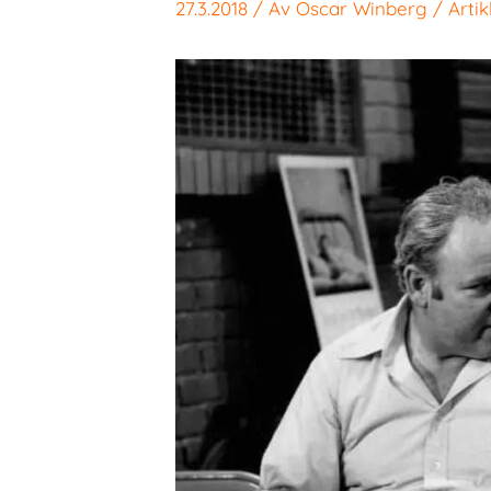
27.3.2018
/ Av
Oscar Winberg
/
Artik