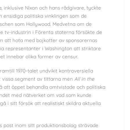
, inklusive Nixon och hans rådgivare, tyckte
ensidiga politiska vinklingen som de
anschen som Hollywood. Medvetna om de
e tv-industrin i Förenta staterna försökte de
m att hota med bojkotter av sponsorernas
na representanter i Washington att striktare
et innebar olika former av censur.
ramtill 1970-talet undvikit kontroversiella
 vissa segment av tittarna men
All in the
å att öppet behandla omtvistade och politiska
undet med nätverket om vad som kunde
i sitt försök att realistiskt skildra aktuella
ns post inom sitt produktionsbolag strävade