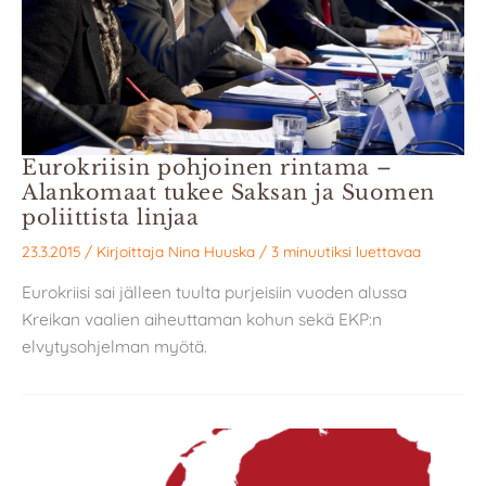
Eurokriisin pohjoinen rintama –
Alankomaat tukee Saksan ja Suomen
poliittista linjaa
23.3.2015
/ Kirjoittaja
Nina Huuska
/
3 minuutiksi luettavaa
Eurokriisi sai jälleen tuulta purjeisiin vuoden alussa
Kreikan vaalien aiheuttaman kohun sekä EKP:n
elvytysohjelman myötä.