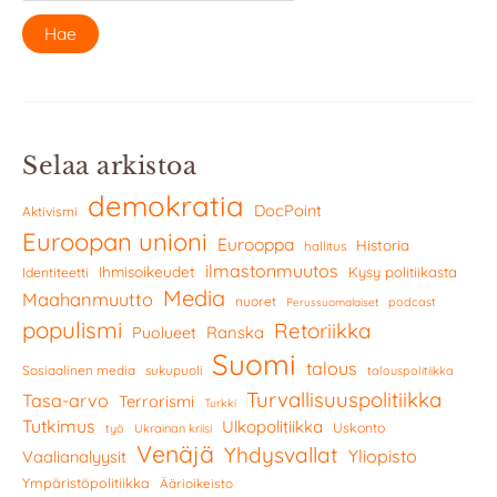
Selaa arkistoa
demokratia
DocPoint
Aktivismi
Euroopan unioni
Eurooppa
Historia
hallitus
ilmastonmuutos
Ihmisoikeudet
Kysy politiikasta
Identiteetti
Media
Maahanmuutto
nuoret
podcast
Perussuomalaiset
populismi
Retoriikka
Ranska
Puolueet
Suomi
talous
Sosiaalinen media
sukupuoli
talouspolitiikka
Turvallisuuspolitiikka
Tasa-arvo
Terrorismi
Turkki
Tutkimus
Ulkopolitiikka
Uskonto
työ
Ukrainan kriisi
Venäjä
Yhdysvallat
Yliopisto
Vaalianalyysit
Ympäristöpolitiikka
Äärioikeisto