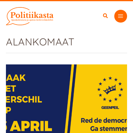
Siirry
sisältöön
ALANKOMAAT