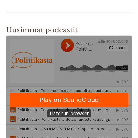
Uusimmat podcastit