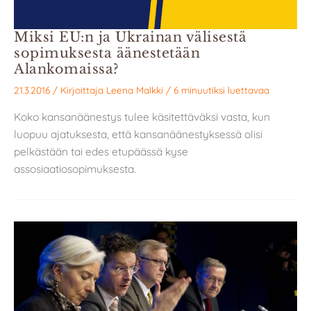
Miksi EU:n ja Ukrainan välisestä
sopimuksesta äänestetään
Alankomaissa?
21.3.2016
/ Kirjoittaja
Leena Malkki
/
6 minuutiksi luettavaa
Koko kansanäänestys tulee käsitettäväksi vasta, kun
luopuu ajatuksesta, että kansanäänestyksessä olisi
pelkästään tai edes etupäässä kyse
assosiaatiosopimuksesta.