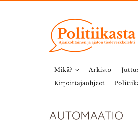
Siirry
sisältöön
Mikä?
Arkisto
Juttu
Kirjoittajaohjeet
Politii
AUTOMAATIO