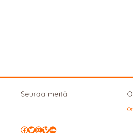
Seuraa meitä
O
Ot
Facebook
Twitter
Instagram
Vimeo
SoundCloud