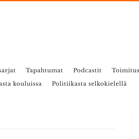
sarjat
Tapahtumat
Podcastit
Toimitu
kasta kouluissa
Politiikasta selkokielellä