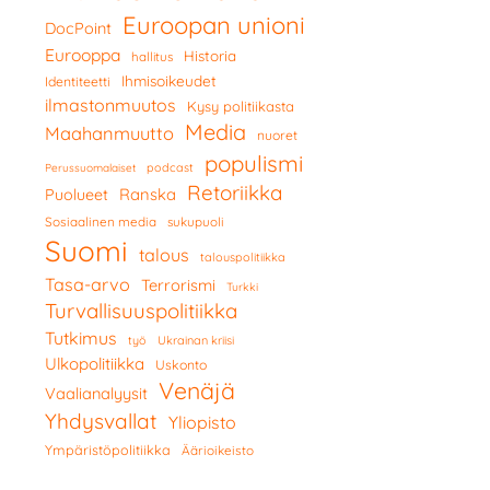
Euroopan unioni
DocPoint
Eurooppa
Historia
hallitus
Ihmisoikeudet
Identiteetti
ilmastonmuutos
Kysy politiikasta
Media
Maahanmuutto
nuoret
populismi
podcast
Perussuomalaiset
Retoriikka
Ranska
Puolueet
Sosiaalinen media
sukupuoli
Suomi
talous
talouspolitiikka
Tasa-arvo
Terrorismi
Turkki
Turvallisuuspolitiikka
Tutkimus
työ
Ukrainan kriisi
Ulkopolitiikka
Uskonto
Venäjä
Vaalianalyysit
Yhdysvallat
Yliopisto
Ympäristöpolitiikka
Äärioikeisto