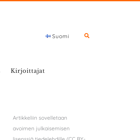
Suomi
s
Kirjoittajat
Artikkeliin sovelletaan
avoimen julkaisemisen
lisenssiä tiedelehdille (CC BY-