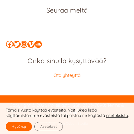
Seuraa meitä
Facebook
Twitter
Instagram
Vimeo
SoundCloud
Onko sinulla kysyttävää?
Ota yhteyttä
Copyright © 2026 Politiikasta
ISSN 2323-7090
:
Terms &
Tämä sivusto käyttää evästeitä. Voit lukea lisää
Privacy Policy
käyttämistämme evästeistä tai poistaa ne käytöstä
asetuksista
.
Website by Cobalt Studio
Hyväksy
Asetukset