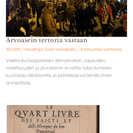
Arvoasein terroria vastaan
15.1.2015
/ Kirjoittaja
Tuula Vaarakallio
/
4 minuutiksi luettavaa
Vaikka eurooppalaisen demokratian, vapauden,
maallisuuden ja pluralismin arvoihin tukeutuminen
kuulostaa idealismilta, ei politiikkaa voi tehdä ilman
arvopohjaa.