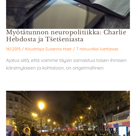
Myötätunnon neuropolitiikka: Charlie
Hebdosta ja Tšetšeniasta
16.1.2015
/ Kirjoittaja
Susanna Hast
/
7 minuutiksi luettavaa
Ajatus siitä, että voimme täysin samaistua toisen ihmisen
kärsimykseen ja kohtaloon, on ongelmallinen.