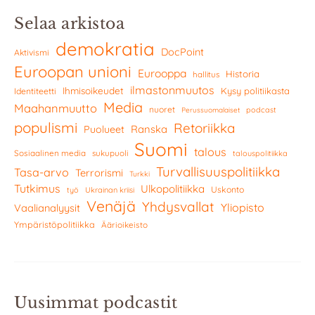
Selaa arkistoa
demokratia
DocPoint
Aktivismi
Euroopan unioni
Eurooppa
Historia
hallitus
ilmastonmuutos
Ihmisoikeudet
Kysy politiikasta
Identiteetti
Media
Maahanmuutto
nuoret
podcast
Perussuomalaiset
populismi
Retoriikka
Ranska
Puolueet
Suomi
talous
Sosiaalinen media
sukupuoli
talouspolitiikka
Turvallisuuspolitiikka
Tasa-arvo
Terrorismi
Turkki
Tutkimus
Ulkopolitiikka
Uskonto
työ
Ukrainan kriisi
Venäjä
Yhdysvallat
Yliopisto
Vaalianalyysit
Ympäristöpolitiikka
Äärioikeisto
Uusimmat podcastit