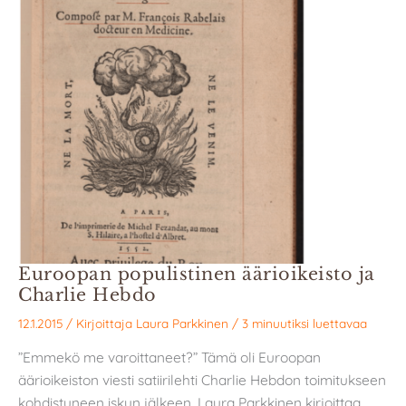
Euroopan populistinen äärioikeisto ja
Charlie Hebdo
12.1.2015
/ Kirjoittaja
Laura Parkkinen
/
3 minuutiksi luettavaa
”Emmekö me varoittaneet?” Tämä oli Euroopan
äärioikeiston viesti satiirilehti Charlie Hebdon toimitukseen
kohdistuneen iskun jälkeen, Laura Parkkinen kirjoittaa.