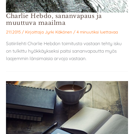
Charlie Hebdo, sananvapaus ja
muuttuva maailma
21.1.2015
/ Kirjoittaja
Jyrki Käkönen
/
4 minuutiksi luettavaa
Satiirilehti Charlie Hebdon toimitusta vastaan tehty isku
on tulkittu hyökkäykseksi paitsi sananvapautta myös
laajemmin länsimaisia arvoja vastaan.