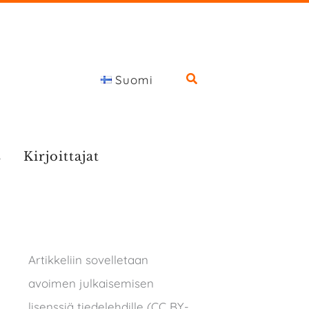
Suomi
s
Kirjoittajat
Artikkeliin sovelletaan
avoimen julkaisemisen
lisenssiä tiedelehdille (CC BY-