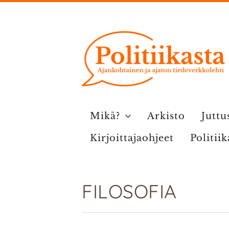
Siirry
sisältöön
Mikä?
Arkisto
Juttu
Kirjoittajaohjeet
Politii
FILOSOFIA