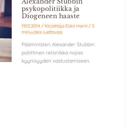
Alexander Stubbin
psykopolitiikka ja
Diogeneen haaste
19.12.2014
/ Kirjoittaja
Esko Harni
/
5
minuutiksi luettavaa
Pääministeri Alexander Stubbin
poliittinen retoriikka nojaa
kyynisyyden vastustamiseen.