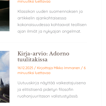
minuutiksi luettavaa
Klassikon uuden suomennoksen ja
artikkelin ajankohtaisessa
kokonaisuudessa kohtaavat teollisen
ajan ilmiöt ja nykyajan ongelmat.
Kirja-arvio: Adorno
tuulitakissa
16.12.2025
/ Kirjoittaja
Mikko Immanen
/
6
minuutiksi luettavaa
Uutuuskirja näyttää vaikeatajuisena
ja elitistisenä pidetyn filosofin
ruohonjuuritason valistustyössä.