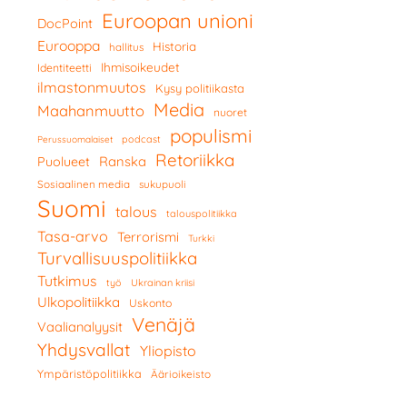
Euroopan unioni
DocPoint
Eurooppa
Historia
hallitus
Ihmisoikeudet
Identiteetti
ilmastonmuutos
Kysy politiikasta
Media
Maahanmuutto
nuoret
populismi
podcast
Perussuomalaiset
Retoriikka
Ranska
Puolueet
Sosiaalinen media
sukupuoli
Suomi
talous
talouspolitiikka
Tasa-arvo
Terrorismi
Turkki
Turvallisuuspolitiikka
Tutkimus
työ
Ukrainan kriisi
Ulkopolitiikka
Uskonto
Venäjä
Vaalianalyysit
Yhdysvallat
Yliopisto
Ympäristöpolitiikka
Äärioikeisto