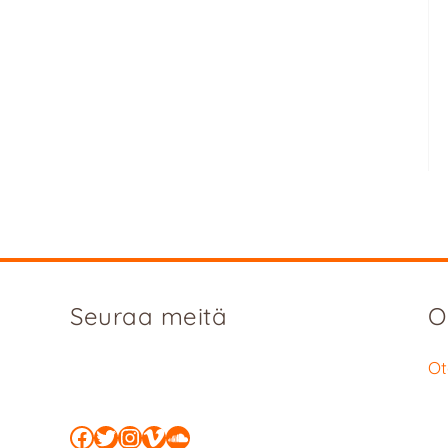
Seuraa meitä
O
Ot
Facebook
Twitter
Instagram
Vimeo
SoundCloud