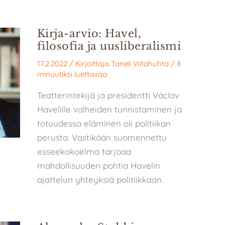
Kirja-arvio: Havel,
filosofia ja uusliberalismi
17.2.2022
/ Kirjoittaja
Taneli Viitahuhta
/
8
minuutiksi luettavaa
Teatterintekijä ja presidentti Václav
Havelille valheiden tunnistaminen ja
totuudessa eläminen oli politiikan
perusta. Vastikään suomennettu
esseekokoelma tarjoaa
mahdollisuuden pohtia Havelin
ajattelun yhteyksiä politiikkaan.