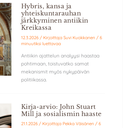
Hybris, kansa ja
yhteiskuntarauhan
järkkyminen antiikin
Kreikassa
12.3.2026
/ Kirjoittaja
Suvi Kuokkanen
/
6
minuutiksi luettavaa
Antiikin ajattelun analyysi haastaa
pohtimaan, toistuvatko samat
mekanismit myös nykypäivän
politiikassa.
Kirja-arvio: John Stuart
Mill ja sosialismin haaste
21.1.2026
/ Kirjoittaja
Pekka Väisänen
/
6