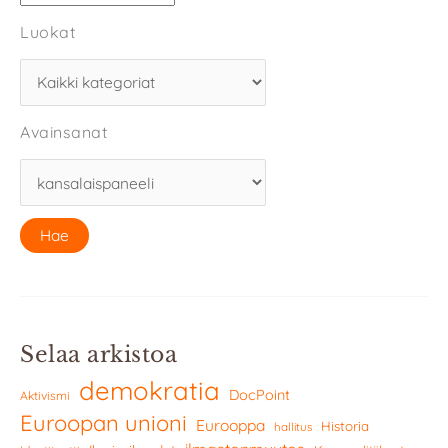
Luokat
Avainsanat
Selaa arkistoa
demokratia
DocPoint
Aktivismi
Euroopan unioni
Eurooppa
Historia
hallitus