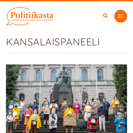
Siirry
sisältöön
KANSALAISPANEELI