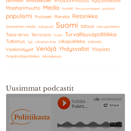
ilmastonmuutos
Ihmisoikeudet
Kysy politiikasta
Identiteetti
Media
Maahanmuutto
nuoret
podcast
Perussuomalaiset
populismi
Retoriikka
Ranska
Puolueet
Suomi
talous
Sosiaalinen media
sukupuoli
talouspolitiikka
Turvallisuuspolitiikka
Tasa-arvo
Terrorismi
Turkki
Tutkimus
Ulkopolitiikka
Uskonto
työ
Ukrainan kriisi
Venäjä
Yhdysvallat
Yliopisto
Vaalianalyysit
Ympäristöpolitiikka
Äärioikeisto
Uusimmat podcastit