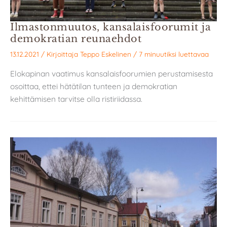
Ilmastonmuutos, kansalaisfoorumit ja
demokratian reunaehdot
13.12.2021
/ Kirjoittaja
Teppo Eskelinen
/
7 minuutiksi luettavaa
Elokapinan vaatimus kansalaisfoorumien perustamisesta
osoittaa, ettei hätätilan tunteen ja demokratian
kehittämisen tarvitse olla ristiriidassa.