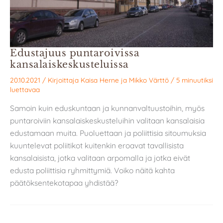
Edustajuus puntaroivissa
kansalaiskeskusteluissa
20.10.2021
/ Kirjoittaja
Kaisa Herne
ja
Mikko Värttö
/
5 minuutiksi
luettavaa
Samoin kuin eduskuntaan ja kunnanvaltuustoihin, myös
puntaroiviin kansalaiskeskusteluihin valitaan kansalaisia
edustamaan muita. Puoluettaan ja poliittisia sitoumuksia
kuuntelevat poliitikot kuitenkin eroavat tavallisista
kansalaisista, jotka valitaan arpomalla ja jotka eivät
edusta poliittisia ryhmittymiä. Voiko näitä kahta
päätöksentekotapaa yhdistää?