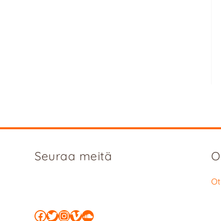
Seuraa meitä
O
Ot
Facebook
Twitter
Instagram
Vimeo
SoundCloud