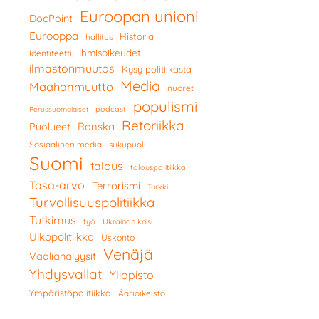
Euroopan unioni
DocPoint
Eurooppa
Historia
hallitus
Ihmisoikeudet
Identiteetti
ilmastonmuutos
Kysy politiikasta
Media
Maahanmuutto
nuoret
populismi
podcast
Perussuomalaiset
Retoriikka
Ranska
Puolueet
Sosiaalinen media
sukupuoli
Suomi
talous
talouspolitiikka
Tasa-arvo
Terrorismi
Turkki
Turvallisuuspolitiikka
Tutkimus
työ
Ukrainan kriisi
Ulkopolitiikka
Uskonto
Venäjä
Vaalianalyysit
Yhdysvallat
Yliopisto
Ympäristöpolitiikka
Äärioikeisto