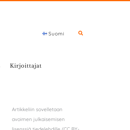
Suomi
s
Kirjoittajat
Artikkeliin sovelletaan
avoimen julkaisemisen
lisenssiä tiedelehdille (CC BY-