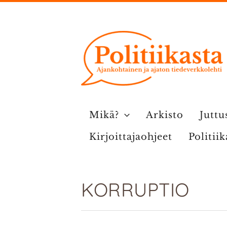
Siirry
sisältöön
Mikä?
Arkisto
Juttu
Kirjoittajaohjeet
Politii
KORRUPTIO