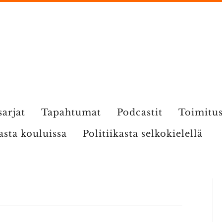
sarjat
Tapahtumat
Podcastit
Toimitu
kasta kouluissa
Politiikasta selkokielellä