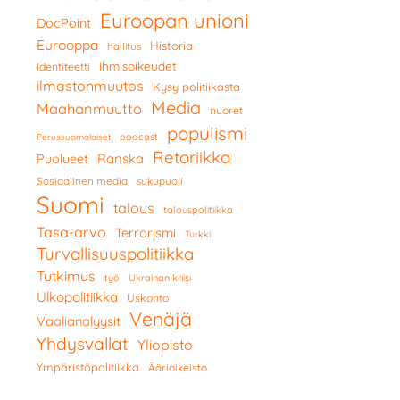
Euroopan unioni
DocPoint
Eurooppa
Historia
hallitus
Ihmisoikeudet
Identiteetti
ilmastonmuutos
Kysy politiikasta
Media
Maahanmuutto
nuoret
populismi
podcast
Perussuomalaiset
Retoriikka
Ranska
Puolueet
Sosiaalinen media
sukupuoli
Suomi
talous
talouspolitiikka
Tasa-arvo
Terrorismi
Turkki
Turvallisuuspolitiikka
Tutkimus
työ
Ukrainan kriisi
Ulkopolitiikka
Uskonto
Venäjä
Vaalianalyysit
Yhdysvallat
Yliopisto
Ympäristöpolitiikka
Äärioikeisto