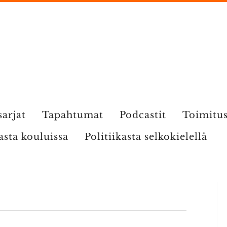
sarjat
Tapahtumat
Podcastit
Toimitu
kasta kouluissa
Politiikasta selkokielellä