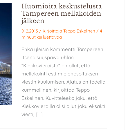
Huomioita keskustelusta
Tampereen mellakoiden
jälkeen
9.12.2013
/ Kirjoittaja
Teppo Eskelinen
/
4
minuutiksi luettavaa
Ehkä yleisin kommentti Tampereen
itsenäisyyspäiväjuhlan
”Kiekkovieraista” on ollut, että
mellakointi esti mielenosoituksen
viestin kuulumisen. Ajatus on todella
kummallinen, kirjoittaa Teppo
Eskelinen. Kuvitteleeko joku, että
Kiekkovierailla olisi ollut joku eksakti
viesti, […]