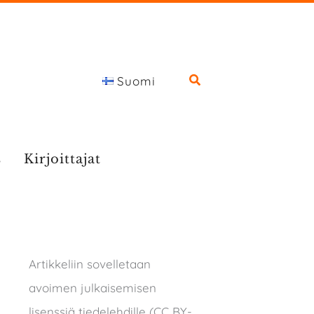
Suomi
s
Kirjoittajat
Artikkeliin sovelletaan
avoimen julkaisemisen
lisenssiä tiedelehdille (CC BY-