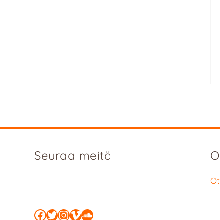
Seuraa meitä
O
Ot
Facebook
Twitter
Instagram
Vimeo
SoundCloud