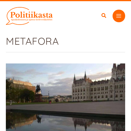
Siirry
sisältöön
METAFORA