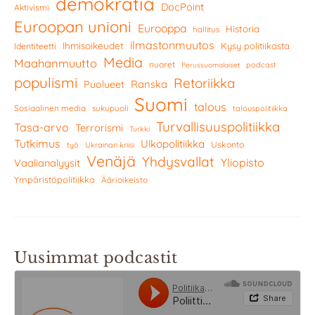
demokratia
DocPoint
Aktivismi
Euroopan unioni
Eurooppa
Historia
hallitus
ilmastonmuutos
Ihmisoikeudet
Kysy politiikasta
Identiteetti
Media
Maahanmuutto
nuoret
podcast
Perussuomalaiset
populismi
Retoriikka
Ranska
Puolueet
Suomi
talous
Sosiaalinen media
sukupuoli
talouspolitiikka
Turvallisuuspolitiikka
Tasa-arvo
Terrorismi
Turkki
Tutkimus
Ulkopolitiikka
Uskonto
työ
Ukrainan kriisi
Venäjä
Yhdysvallat
Yliopisto
Vaalianalyysit
Ympäristöpolitiikka
Äärioikeisto
Uusimmat podcastit