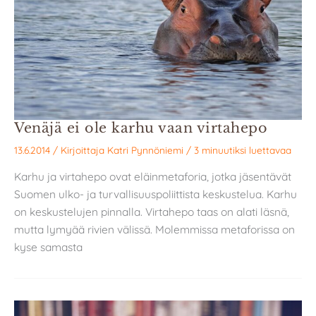
Venäjä ei ole karhu vaan virtahepo
13.6.2014
/ Kirjoittaja
Katri Pynnöniemi
/
3 minuutiksi luettavaa
Karhu ja virtahepo ovat eläinmetaforia, jotka jäsentävät
Suomen ulko- ja turvallisuuspoliittista keskustelua. Karhu
on keskustelujen pinnalla. Virtahepo taas on alati läsnä,
mutta lymyää rivien välissä. Molemmissa metaforissa on
kyse samasta