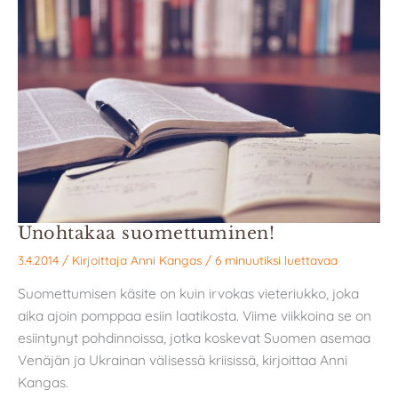
Unohtakaa suomettuminen!
3.4.2014
/ Kirjoittaja
Anni Kangas
/
6 minuutiksi luettavaa
Suomettumisen käsite on kuin irvokas vieteriukko, joka
aika ajoin pomppaa esiin laatikosta. Viime viikkoina se on
esiintynyt pohdinnoissa, jotka koskevat Suomen asemaa
Venäjän ja Ukrainan välisessä kriisissä, kirjoittaa Anni
Kangas.