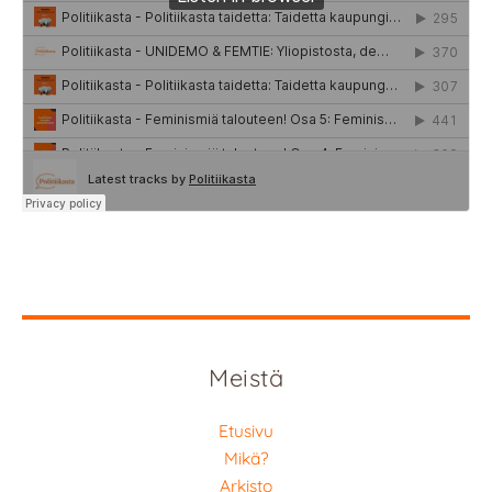
Meistä
Etusivu
Mikä?
Arkisto