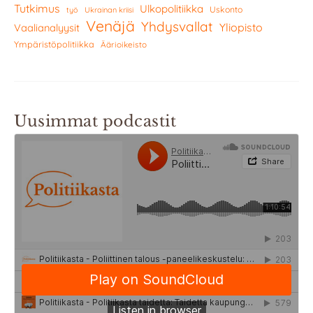
Tutkimus
Ulkopolitiikka
Uskonto
työ
Ukrainan kriisi
Venäjä
Yhdysvallat
Yliopisto
Vaalianalyysit
Ympäristöpolitiikka
Äärioikeisto
Uusimmat podcastit