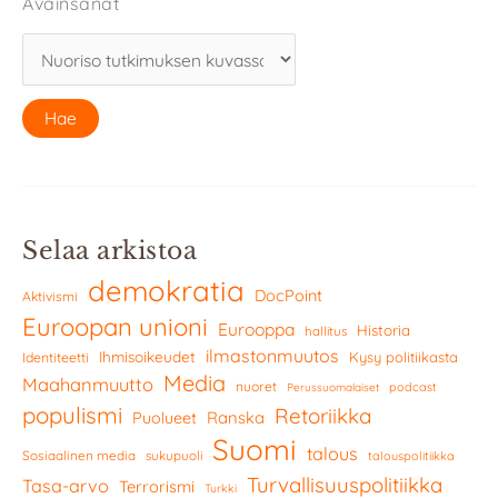
Avainsanat
Selaa arkistoa
demokratia
DocPoint
Aktivismi
Euroopan unioni
Eurooppa
Historia
hallitus
ilmastonmuutos
Ihmisoikeudet
Kysy politiikasta
Identiteetti
Media
Maahanmuutto
nuoret
podcast
Perussuomalaiset
populismi
Retoriikka
Ranska
Puolueet
Suomi
talous
Sosiaalinen media
sukupuoli
talouspolitiikka
Turvallisuuspolitiikka
Tasa-arvo
Terrorismi
Turkki