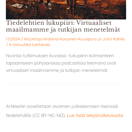
Tiedelehtien lukupiiri: Virtuaaliset
maailmamme ja tutkijan menetelmät
1.5.2024
/ Kirjoittaja
Kristiina Korjonen-Kuusipuro
ja
Juho Kahila
/
6 minuutiksi luettavaa
Nuoriso tutkimuksen kuvassa -lukupiirin kolmanteen
tapaamiseen pohjaavassa podcastissa teemana ovat
virtuaaliset maailmamme ja tutkijan menetelmät.
Artikkeliin sovelletaan avoimen julkaisemisen lisenssiä
tiedelehdille (CC BY-NC-ND).
Lue lisää tekijänoikeuksista
.