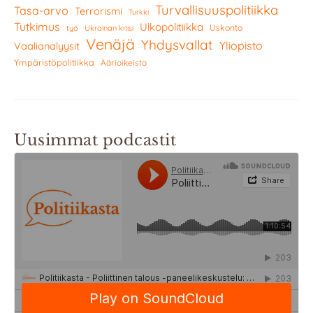
Turvallisuuspolitiikka
Tasa-arvo
Terrorismi
Turkki
Tutkimus
Ulkopolitiikka
Uskonto
työ
Ukrainan kriisi
Venäjä
Yhdysvallat
Yliopisto
Vaalianalyysit
Ympäristöpolitiikka
Äärioikeisto
Uusimmat podcastit