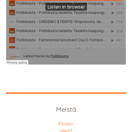
Meistä
Etusivu
Mikä?