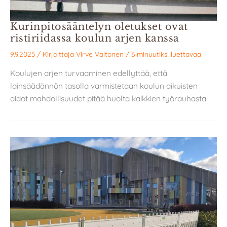
Kurinpitosääntelyn oletukset ovat
ristiriidassa koulun arjen kanssa
9.9.2025
/ Kirjoittaja
Virve Valtonen
/
6 minuutiksi luettavaa
Koulujen arjen turvaaminen edellyttää, että
lainsäädännön tasolla varmistetaan koulun aikuisten
aidot mahdollisuudet pitää huolta kaikkien työrauhasta.