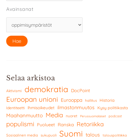
Avainsanat
Selaa arkistoa
demokratia
DocPoint
Aktivismi
Euroopan unioni
Eurooppa
Historia
hallitus
ilmastonmuutos
Ihmisoikeudet
Kysy politiikasta
Identiteetti
Media
Maahanmuutto
nuoret
podcast
Perussuomalaiset
populismi
Retoriikka
Ranska
Puolueet
Suomi
talous
Sosiaalinen media
sukupuoli
talouspolitiikka