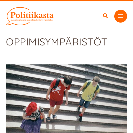
Siirry
sisältöön
OPPIMISYMPÄRISTÖT