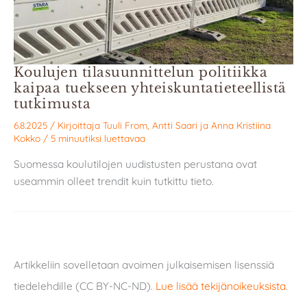
Koulujen tilasuunnittelun politiikka
kaipaa tuekseen yhteiskuntatieteellistä
tutkimusta
6.8.2025
/ Kirjoittaja
Tuuli From
,
Antti Saari
ja
Anna Kristiina
Kokko
/
5 minuutiksi luettavaa
Suomessa koulutilojen uudistusten perustana ovat
useammin olleet trendit kuin tutkittu tieto.
Artikkeliin sovelletaan avoimen julkaisemisen lisenssiä
tiedelehdille (CC BY-NC-ND).
Lue lisää tekijänoikeuksista
.