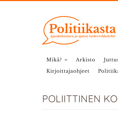
Siirry
sisältöön
Mikä?
Arkisto
Juttu
Kirjoittajaohjeet
Politii
POLIITTINEN K