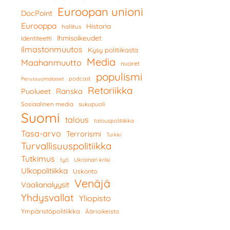
Euroopan unioni
DocPoint
Eurooppa
Historia
hallitus
Ihmisoikeudet
Identiteetti
ilmastonmuutos
Kysy politiikasta
Media
Maahanmuutto
nuoret
populismi
podcast
Perussuomalaiset
Retoriikka
Ranska
Puolueet
Sosiaalinen media
sukupuoli
Suomi
talous
talouspolitiikka
Tasa-arvo
Terrorismi
Turkki
Turvallisuuspolitiikka
Tutkimus
työ
Ukrainan kriisi
Ulkopolitiikka
Uskonto
Venäjä
Vaalianalyysit
Yhdysvallat
Yliopisto
Ympäristöpolitiikka
Äärioikeisto