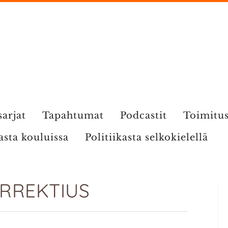
sarjat
Tapahtumat
Podcastit
Toimitu
kasta kouluissa
Politiikasta selkokielellä
ORREKTIUS