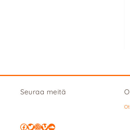
Seuraa meitä
O
Ot
Facebook
Twitter
Instagram
Vimeo
SoundCloud