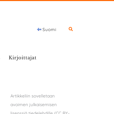
Suomi
s
Kirjoittajat
Artikkeliin sovelletaan
avoimen julkaisemisen
lisenssiä tiedelehdille (CC BY-